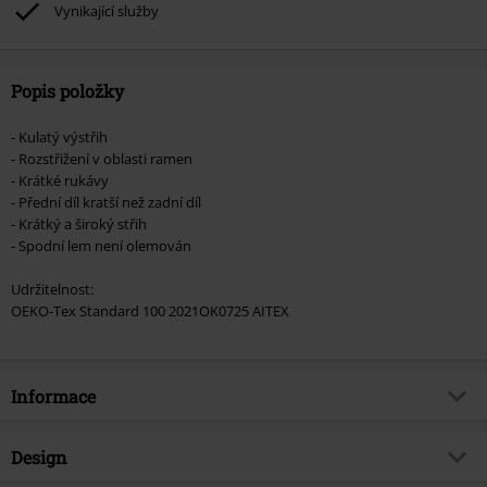
podpoříte nadaci.
Vynikající služby
Popis položky
- Kulatý výstřih
- Rozstřižení v oblasti ramen
- Krátké rukávy
- Přední díl kratší než zadní díl
- Krátký a široký střih
- Spodní lem není olemován
Udržitelnost:
OEKO-Tex Standard 100 2021OK0725 AITEX
Informace
Zboží č.
558062
Design
Název
Selma