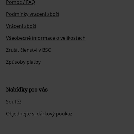
Náš zákaznický servis je tu pro vás
Náš zákaznický servis je k dispozici dnes od 09:00 hod do 17:00 hod.
Dozvědět se více
Zahájit chat
Zákaznícky servis
Pomoc / FAQ
Podmínky vracení zboží
Vrácení zboží
Všeobecné informace o velikostech
Zrušit členství v BSC