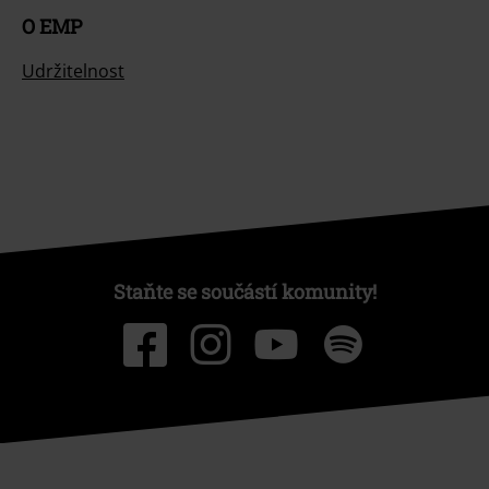
Způsoby platby
Nabídky pro vás
Soutěž
Objednejte si dárkový poukaz
O EMP
Udržitelnost