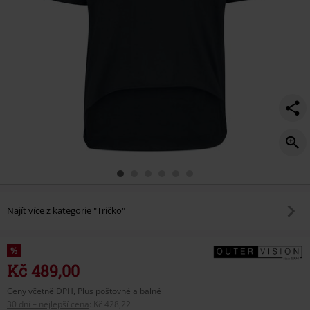
Najít více z kategorie "Tričko"
%
Kč 489,00
Ceny včetně DPH, Plus poštovné a balné
30 dní – nejlepší cena
:
Kč 428,22