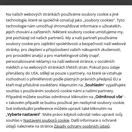
Na našich webových stránkách používáme soubory cookie a jiné
Balíkovna
Balík Do ruky
technologie, které se společně označují jako „soubory cookies“. Tyto
technologie nám umožňují shromažďovat informace o uživatelích,
jejich chování a zařízeních. Některé soubory cookie umísťujeme my,
jiné pocházejí od našich partnerů. My a naši partneři používáme
EMP aplikaci
soubory cookie pro zajištění spolehlivosti a bezpečnosti naší webové
Stáhněte si novou EMP aplikaci zdarma a využijte všechny nové
stránky, pro zlepšení a přizpůsobení vašich nákupních zkušeností,
funkce a výhody!
pro provádění analýz a pro marketingové účely (např.
personalizované reklamy) na naší webové stránce, v sociálních
médiích a na webových stránkách třetích stran. Pokud jsou údaje
přenášeny do USA, sdílejí se pouze s partnery, na které se vztahuje
rozhodnutí o přiměřenosti podle platných právních předpisů EU a
kteří mají příslušné osvědčení. Klepnutím na „
Souhlasím
“ vyjadřujete
A Warner Music Group Company
souhlas s používáním souborů cookie námi a našimi partnery.
Případně můžete souhlas odmítnout kliknutím na „
Odmítnout vše
“ -
v takovém případě se budou používat jen nezbytné soubory cookie.
Své individuální preference můžete upravit také kliknutím na
„
Vyberte nastavení
“. Máte právo kdykoli odvolat nebo upravit svůj
souhlas v
Nastavení souborů cookie
. Další informace o ochraně
údajů naleznete na stránce
Zásady ochrany osobních údajů
.