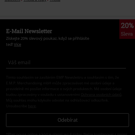
More categories. More options.
Značky
Oblečení
Trička a topy
Trička
%
Značky
Ženy
Kč 489,00
Extra velikosti
Ženy
Trička
Oblečení & doplňky
Topy
Trička
Oblečení
Trička a topy
Trička
20%
E-Mail Newsletter
Sleva
Získejte 20% slevový poukaz, když se přihlásíte
teď!
Více