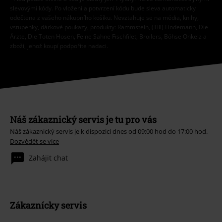
Tímto souhlasím se zasíláním EMP Newslettru a souhlasím s tím, že
E.M.P. Merchandising mbH může zpracovávat mé osobní údaje a
pravidelně mi posílat informace o svých produktech. Mé osobní údaje
budou zpracovány v souladu s ustanoveními
Ochrana osobních údajů
.
Můj souhlas mohu kdykoliv odvolat na odhlašovací odkaz/link.
Unsubscribe
here
.
Odebírat
*Platí pouze online a kód je platný jen 4 týdny. Nelze kombinovat s jinými
slevovými kódy. Po vložení a potvrzení kódu bude sleva automaticky
odečtena z vašeho nákupního košíku. Nevztahuje se na média, knihy,
vstupenky, dárkové poukazy, produkty: Rammstein, (Till) Lindemann, Die
Ärzte, Die Toten Hosen, Feine Sahne Fischfilet, Broilers, Böhse Onkelz a
zboží, jehož koupí podpoříte nadaci.