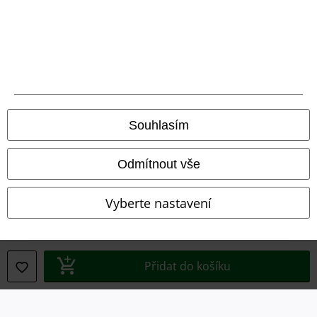
Právní informace
Souhlasím
Podmínky
Odmítnout vše
Prohlášení
Ochrana osobních údajů
Vyberte nastavení
Likvidace odpadu a ochrana životního prostředí
Prohlášení o shodě
Přidat do košíku
Informace o přístupnosti