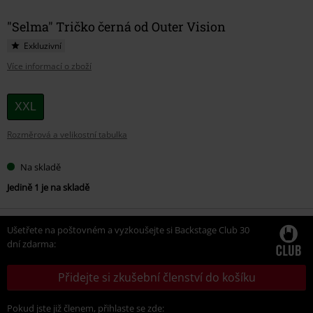
"Selma" Tričko černá od Outer Vision
Exkluzivní
Více informací o zboží
Vyberte
XXL
si
Rozměrová a velikostní tabulka
velikost
Na skladě
Jedině 1 je na skladě
Ušetřete na poštovném a vyzkoušejte si Backstage Club 30
dní zdarma:
Přidejte si zkušební členství do košíku
Pokud jste již členem, přihlaste se zde: