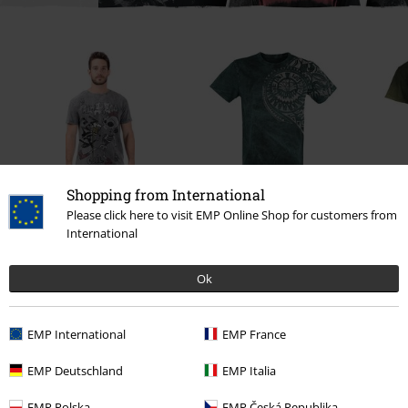
Shopping from International
%
Please click here to visit EMP Online Shop for customers from
Kč 659,00
Kč 391,00
Od
International
Ok
0 Hodnocení
EMP International
EMP France
Podělte se o váš názor "Selma".
EMP Deutschland
EMP Italia
Napsat hodnocení
EMP Polska
EMP Česká Republika