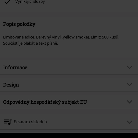
Vynikající služby
Popis položky
Limitovaná edice. Barevný vinyl (yellow smoke). Limit: 500 kusů.
Součástí je plakát a text písně.
Informace
Zboží č.
594383
Design
Název
Shadow zone
Typ výrobku
LP
Hudební žánr
Odpovědný hospodářský subjekt EU
Industrial
Média - formát 1-3
LP
Téma produktů
Kapely
Bertus Musikvertrieb
Akeleibaan 59
Kapela
Static-X
Seznam skladeb
2908 KA Capelle aan den Ijssel
Datum vydání
11/14/25
Netherlands
LP 1