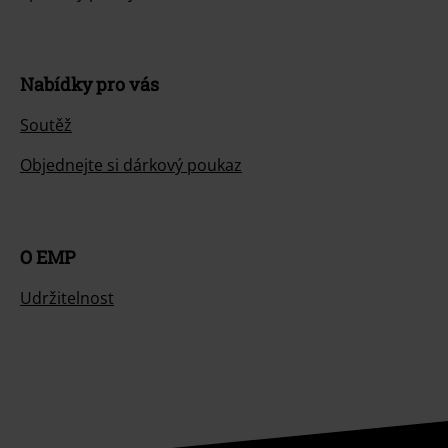
Nabídky pro vás
Soutěž
Objednejte si dárkový poukaz
O EMP
Udržitelnost