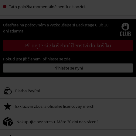
Tato položka momentálně není k dispozici.
Ušetřete na poštovném a vyzkoušejte si Backstage Club 30
dní zdarma:
Přidejte si zkušební členství do košíku
Pokud jste již členem, přihlaste se zde:
Přihlašte se nyní
Platba PayPal
Exkluzivní zboží a oficiálně licencovaý merch
Nakupujte bez stresu. Máte 30 dní na vrácení!