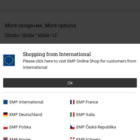
More categories. More options.
Témata
Gotika
Média
LP
Výprodej %
Média
Vinyl
Shopping from International
Merch kapel
Média
LP
Please click here to visit EMP Online Shop for customers from
International
Merch kapel
Žánr
Industrial
Ok
20%
EMP International
EMP France
E-Mail Newsletter
Sleva
Získejte 20% slevový poukaz, když se přihlásíte
EMP Deutschland
EMP Italia
teď!
Více
EMP Polska
EMP Česká Republika
EMP Norge
EMP Schweiz