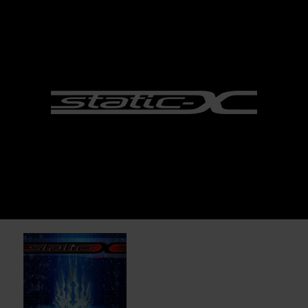
service@bertus.com
1.
Destroy All
2.
Control It
3.
New Pain
4.
Shadow Zone
5.
Dead World
6.
Monster
7.
The Only
8.
Kill Your Idols
9.
All in Wait
10.
Otsegolectric
11.
So
12.
Transmission
13.
Invincible