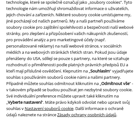
technologie, které se společně označují jako „soubory cookies“. Tyto
technologie nám umožňují shromažďovat informace o uživatelích,
jejich chování a zařízeních. Některé soubory cookie umísťujeme my,
jiné pocházejí od našich partnerů. My a naši partneři používáme
soubory cookie pro zajištění spolehlivosti a bezpečnosti naší webové
stránky, pro zlepšení a přizpůsobení vašich nákupních zkušeností,
Právní informace
pro provádění analýz a pro marketingové účely (např.
personalizované reklamy) na naší webové stránce, v sociálních
Podmínky
médiích a na webových stránkách třetích stran. Pokud jsou údaje
přenášeny do USA, sdílejí se pouze s partnery, na které se vztahuje
Prohlášení
rozhodnutí o přiměřenosti podle platných právních předpisů EU a
kteří mají příslušné osvědčení. Klepnutím na „
Souhlasím
“ vyjadřujete
Ochrana osobních údajů
souhlas s používáním souborů cookie námi a našimi partnery.
Případně můžete souhlas odmítnout kliknutím na „
Odmítnout vše
“ -
Likvidace odpadu a ochrana životního prostředí
v takovém případě se budou používat jen nezbytné soubory cookie.
Své individuální preference můžete upravit také kliknutím na
„
Vyberte nastavení
“. Máte právo kdykoli odvolat nebo upravit svůj
Prohlášení o shodě
souhlas v
Nastavení souborů cookie
. Další informace o ochraně
údajů naleznete na stránce
Zásady ochrany osobních údajů
.
Informace o přístupnosti
Nastavení souborů cookie