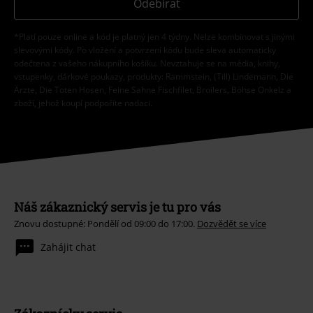
Odebírat
*Platí pouze online a kód je platný jen 4 týdny. Nelze kombinovat s jinými
slevovými kódy. Po vložení a potvrzení kódu bude sleva automaticky
odečtena z vašeho nákupního košíku. Nevztahuje se na média, knihy,
vstupenky, dárkové poukazy, produkty: Rammstein, (Till) Lindemann, Die
Ärzte, Die Toten Hosen, Feine Sahne Fischfilet, Broilers, Böhse Onkelz a
zboží, jehož koupí podpoříte nadaci.
Náš zákaznický servis je tu pro vás
Znovu dostupné: Pondělí od 09:00 do 17:00.
Dozvědět se více
Zahájit chat