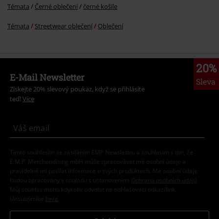
Témata
Černé oblečení
černé košile
Témata
Streetwear oblečení
Oblečení
20%
E-Mail Newsletter
Sleva
Získejte 20% slevový poukaz, když se přihlásíte
teď!
Více
Tímto souhlasím se zasíláním EMP Newslettru a souhlasím s tím, že
E.M.P. Merchandising mbH může zpracovávat mé osobní údaje a
pravidelně mi posílat informace o svých produktech. Mé osobní údaje
budou zpracovány v souladu s ustanoveními
Ochrana osobních údajů
.
Můj souhlas mohu kdykoliv odvolat na odhlašovací odkaz/link.
Unsubscribe
here
.