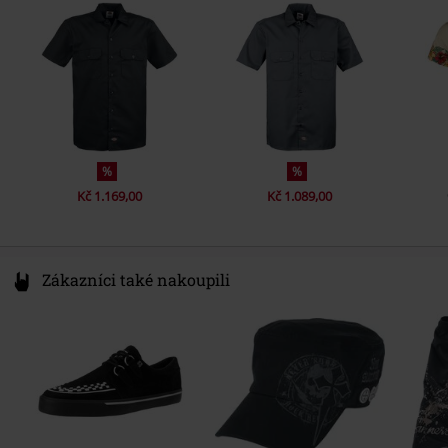
Barva
Italy
černá
info@new-point.it
%
%
Kč 1.169,00
Kč 1.089,00
Zákazníci také nakoupili