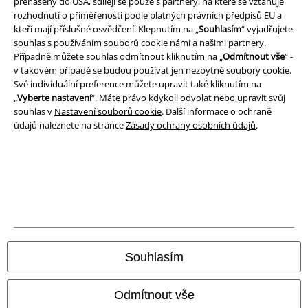
přenášeny do USA, sdílejí se pouze s partnery, na které se vztahuje
rozhodnutí o přiměřenosti podle platných právních předpisů EU a
kteří mají příslušné osvědčení. Klepnutím na „
Souhlasím
“ vyjadřujete
souhlas s používáním souborů cookie námi a našimi partnery.
A Warner Music Group Company
Případně můžete souhlas odmítnout kliknutím na „
Odmítnout vše
“ -
v takovém případě se budou používat jen nezbytné soubory cookie.
Své individuální preference můžete upravit také kliknutím na
„
Vyberte nastavení
“. Máte právo kdykoli odvolat nebo upravit svůj
souhlas v
Nastavení souborů cookie
. Další informace o ochraně
údajů naleznete na stránce
Zásady ochrany osobních údajů
.
Právní informace
Souhlasím
Podmínky
Odmítnout vše
Prohlášení