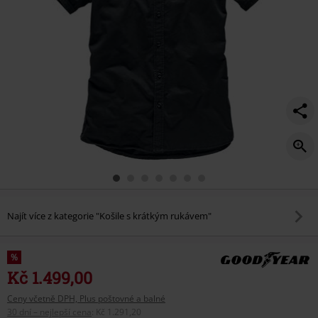
Najít více z kategorie "Košile s krátkým rukávem"
%
Kč 1.499,00
Ceny včetně DPH, Plus poštovné a balné
30 dní – nejlepší cena
:
Kč 1.291,20