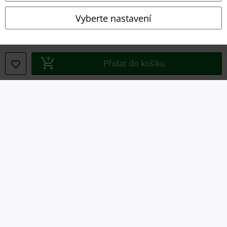
Vyberte nastavení
Ochrana osobních údajů
Likvidace odpadu a ochrana životního prostředí
Přidat do košíku
Prohlášení o shodě
Informace o přístupnosti
Nastavení souborů cookie
Odstoupení od smlouvy
Všechny ceny jsou včetně DPH, bez
poštovného a balného
© 1986-2026 EMP Merchandising
Naše online obchody