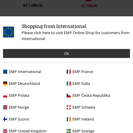
Kč 1.089,00
Kč 798,00
Shopping from International
0 Hodnocení
Please click here to visit EMP Online Shop for customers from
International
Podělte se o váš názor "Shinrock".
Ok
Napsat hodnocení
EMP International
EMP France
EMP Deutschland
EMP Italia
EMP Polska
EMP Česká Republika
EMP Norge
EMP Schweiz
EMP Suomi
EMP Ireland
EMP United Kingdom
EMP Sverige