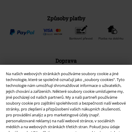
Způsoby platby
Bankovní převod
Platba na dobírku
Doprava
Na našich webových stránkách používáme soubory cookie a jiné
technologie, které se společně označují jako „soubory cookies“. Tyto
Balíkovna
Balík Do ruky
technologie nám umožňují shromažďovat informace o uživatelích,
jejich chování a zařízeních. Některé soubory cookie umísťujeme my,
jiné pocházejí od našich partnerů. My a naši partneři používáme
EMP aplikaci
soubory cookie pro zajištění spolehlivosti a bezpečnosti naší webové
stránky, pro zlepšení a přizpůsobení vašich nákupních zkušeností,
Stáhněte si novou EMP aplikaci zdarma a využijte všechny nové
pro provádění analýz a pro marketingové účely (např.
funkce a výhody!
personalizované reklamy) na naší webové stránce, v sociálních
médiích a na webových stránkách třetích stran. Pokud jsou údaje