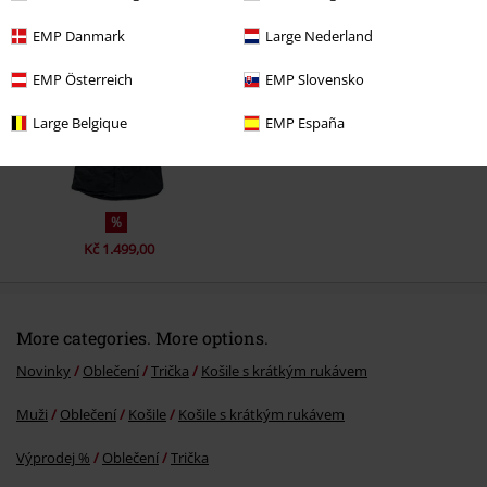
Naposledy navštívené
EMP Danmark
Large Nederland
EMP Österreich
EMP Slovensko
Large Belgique
EMP España
%
Kč 1.499,00
More categories. More options.
Novinky
Oblečení
Trička
Košile s krátkým rukávem
Muži
Oblečení
Košile
Košile s krátkým rukávem
Výprodej %
Oblečení
Trička