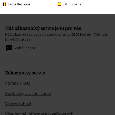
Large Belgique
EMP España
Náš zákaznický servis je tu pro vás
Náš zákaznický servis je k dispozici dnes od 09:00 hod do 17:00 hod.
Dozvědět se více
Zahájit chat
Zákaznícky servis
Pomoc / FAQ
Podmínky vracení zboží
Vrácení zboží
Všeobecné informace o velikostech