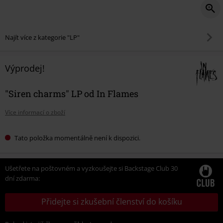
Najít více z kategorie "LP"
Výprodej!
"Siren charms" LP od In Flames
Více informací o zboží
Tato položka momentálně není k dispozici.
Ušetřete na poštovném a vyzkoušejte si Backstage Club 30
dní zdarma:
Přidejte si zkušební členství do košíku