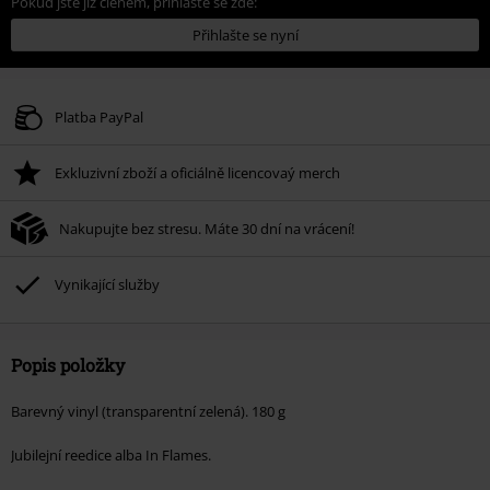
Pokud jste již členem, přihlaste se zde:
Přihlašte se nyní
Platba PayPal
Exkluzivní zboží a oficiálně licencovaý merch
Nakupujte bez stresu. Máte 30 dní na vrácení!
Vynikající služby
Popis položky
Barevný vinyl (transparentní zelená). 180 g
Jubilejní reedice alba In Flames.