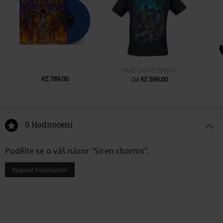
6.
Siren Charms
7.
When the World Explodes
8.
Rusted Nail
9.
Dead Eyes
DMC
Od
Kč 799,00
LP 2
Kč 789,00
Kč 599,00
Od
1.
Monsters in the Ballroom
2.
Filtered Truth
3.
The Chase
0 Hodnocení
4.
Become the Sky
Podělte se o váš názor "Siren charms".
Napsat hodnocení