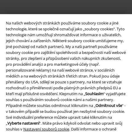
Na našich webových stránkách používáme soubory cookie a jiné
technologie, které se společně označují jako „soubory cookies“. Tyto
technologie nám umožňují shromažďovat informace o uživatelích,
jejich chování a zařízeních. Některé soubory cookie umísťujeme my,
jiné pocházejí od našich partnerů. My a naši partneři používáme
soubory cookie pro zajištění spolehlivosti a bezpečnosti naší webové
Právní informace
stránky, pro zlepšení a přizpůsobení vašich nákupních zkušeností,
pro provádění analýz a pro marketingové účely (např.
Podmínky
personalizované reklamy) na naší webové stránce, v sociálních
médiích a na webových stránkách třetích stran. Pokud jsou údaje
Prohlášení
přenášeny do USA, sdílejí se pouze s partnery, na které se vztahuje
rozhodnutí o přiměřenosti podle platných právních předpisů EU a
kteří mají příslušné osvědčení. Klepnutím na „
Souhlasím
“ vyjadřujete
Ochrana osobních údajů
souhlas s používáním souborů cookie námi a našimi partnery.
Případně můžete souhlas odmítnout kliknutím na „
Odmítnout vše
“ -
Likvidace odpadu a ochrana životního prostředí
v takovém případě se budou používat jen nezbytné soubory cookie.
Své individuální preference můžete upravit také kliknutím na
Prohlášení o shodě
„
Vyberte nastavení
“. Máte právo kdykoli odvolat nebo upravit svůj
souhlas v
Nastavení souborů cookie
. Další informace o ochraně