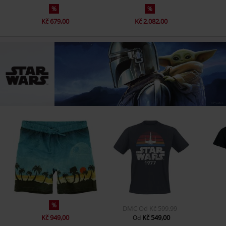
%
%
Kč 679,00
Kč 2.082,00
%
DMC
Od
Kč 599,99
Kč 949,00
Kč 549,00
Od