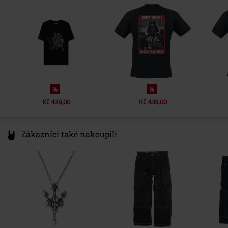
Barva
Germany
černá
Regularweight
productsafety@universal-music.com
%
%
Kč 439,00
Kč 439,00
Zákazníci také nakoupili