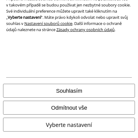
v takovém případě se budou používat jen nezbytné soubory cookie.
Ochrana osobních údajů
Své individuální preference můžete upravit také kliknutím na
„
Vyberte nastavení
“. Máte právo kdykoli odvolat nebo upravit svůj
Likvidace odpadu a ochrana životního prostředí
souhlas v
Nastavení souborů cookie
. Další informace o ochraně
údajů naleznete na stránce
Zásady ochrany osobních údajů
.
Prohlášení o shodě
Informace o přístupnosti
Nastavení souborů cookie
Odstoupení od smlouvy
Souhlasím
Všechny ceny jsou včetně DPH, bez
poštovného a balného
© 1986-2026 EMP Merchandising
Odmítnout vše
Vyberte nastavení
Naše online obchody