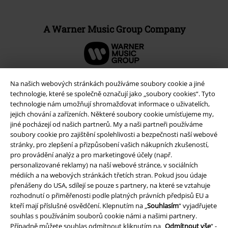
A Warner Music Group Company
Na našich webových stránkách používáme soubory cookie a jiné
technologie, které se společně označují jako „soubory cookies“. Tyto
technologie nám umožňují shromažďovat informace o uživatelích,
jejich chování a zařízeních. Některé soubory cookie umísťujeme my,
jiné pocházejí od našich partnerů. My a naši partneři používáme
soubory cookie pro zajištění spolehlivosti a bezpečnosti naší webové
stránky, pro zlepšení a přizpůsobení vašich nákupních zkušeností,
pro provádění analýz a pro marketingové účely (např.
personalizované reklamy) na naší webové stránce, v sociálních
médiích a na webových stránkách třetích stran. Pokud jsou údaje
Právní informace
přenášeny do USA, sdílejí se pouze s partnery, na které se vztahuje
Podmínky
rozhodnutí o přiměřenosti podle platných právních předpisů EU a
kteří mají příslušné osvědčení. Klepnutím na „
Souhlasím
“ vyjadřujete
souhlas s používáním souborů cookie námi a našimi partnery.
Prohlášení
Případně můžete souhlas odmítnout kliknutím na „
Odmítnout vše
“ -