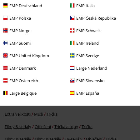
EMP Deutschland
EMP Italia
EMP Polska
EMP Česká Republika
EMP Norge
EMP Schweiz
EMP Suomi
EMP Ireland
SLEVA 37%
EMP United Kingdom
EMP Sverige
DMC
Od
Kč 699,00
Kč 439,00
Od
EMP Danmark
Large Nederland
EMP Österreich
EMP Slovensko
More categories. More options.
Large Belgique
EMP España
Filmy & seriály
Extra velikost
Extra velikosti
Muži
Trička
Filmy & seriály
Oblečení
Trička a topy
Trička
Filmy & seriály
Filmy & seriály
TV-seriály
Oblečení
Trička