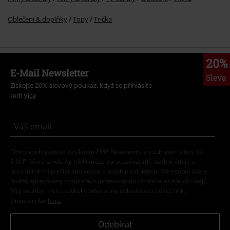
Oblečení & doplňky
Topy
Trička
20%
E-Mail Newsletter
Sleva
Získejte 20% slevový poukaz, když se přihlásíte
teď!
Více
Tímto souhlasím se zasíláním EMP Newslettru a souhlasím s tím, že
E.M.P. Merchandising mbH může zpracovávat mé osobní údaje a
pravidelně mi posílat informace o svých produktech. Mé osobní údaje
budou zpracovány v souladu s ustanoveními
Ochrana osobních údajů
.
Můj souhlas mohu kdykoliv odvolat na odhlašovací odkaz/link.
Unsubscribe
here
.
Odebírat