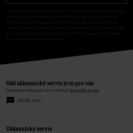
*Platí pouze online a kód je platný jen 4 týdny. Nelze kombinovat s jinými
slevovými kódy. Po vložení a potvrzení kódu bude sleva automaticky
odečtena z vašeho nákupního košíku. Nevztahuje se na média, knihy,
vstupenky, dárkové poukazy, produkty: Rammstein, (Till) Lindemann, Die
Ärzte, Die Toten Hosen, Feine Sahne Fischfilet, Broilers, Böhse Onkelz a
zboží, jehož koupí podpoříte nadaci.
Náš zákaznický servis je tu pro vás
Dnes jsme k dispozici: do 17:00 hod.
Dozvědět se více
Zahájit chat
Zákaznícky servis