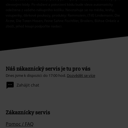
slevovými kódy. Po vložení a potvrzení kódu bude sleva automaticky
odečtena z vašeho nákupního košíku. Nevztahuje se na média, knihy,
vstupenky, dárkové poukazy, produkty: Rammstein, (Till) Lindemann, Die
Ärzte, Die Toten Hosen, Feine Sahne Fischfilet, Broilers, Böhse Onkelz a
zboží, jehož koupí podpoříte nadaci.
Náš zákaznický servis je tu pro vás
Dnes jsme k dispozici: do 17:00 hod.
Dozvědět se více
Zahájit chat
Zákaznícky servis
Pomoc / FAQ