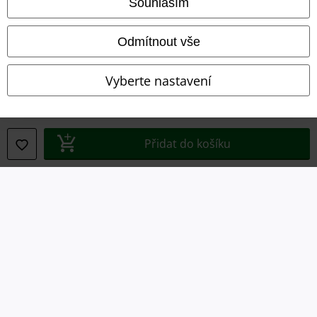
Souhlasím
Likvidace odpadu a ochrana životního prostředí
Odmítnout vše
Prohlášení o shodě
Vyberte nastavení
Informace o přístupnosti
Nastavení souborů cookie
Přidat do košíku
Odstoupení od smlouvy
Všechny ceny jsou včetně DPH, bez
poštovného a balného
© 1986-2026 EMP Merchandising
Naše online obchody
EMP International