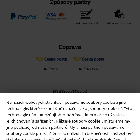
Způsoby platby
Bankovní převod
Platba na dobírku
Doprava
Balíkovna
Balík Do ruky
EMP aplikaci
Stáhněte si novou EMP aplikaci zdarma a využijte všechny nové
Na našich webových stránkách používáme soubory cookie a jiné
funkce a výhody!
technologie, které se společně označují jako „soubory cookies“. Tyto
technologie nám umožňují shromažďovat informace o uživatelích,
jejich chování a zařízeních. Některé soubory cookie umísťujeme my,
jiné pocházejí od našich partnerů. My a naši partneři používáme
soubory cookie pro zajištění spolehlivosti a bezpečnosti naší webové
stránky, pro zlepšení a přizpůsobení vašich nákupních zkušeností,