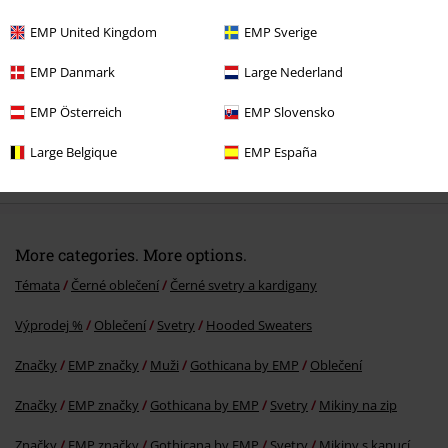
EMP United Kingdom
EMP Sverige
EMP Danmark
Large Nederland
EMP Österreich
EMP Slovensko
%
Large Belgique
EMP España
Kč 679,00
More categories. More options.
Témata
Černé oblečení
Černé svetry a kardigany
Výprodej %
Oblečení
Svetry
Hooded Sweaters
Značky
EMP značky
Muži
Gothicana by EMP
Oblečení
Značky
EMP značky
Gothicana by EMP
Svetry
Mikiny na zip
Značky
EMP značky
Gothicana by EMP
Svetry
Mikiny s kapucí