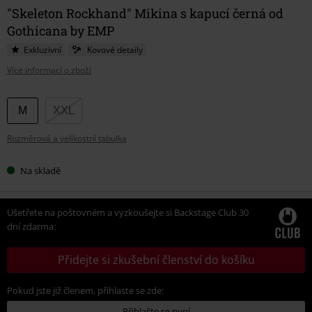
"Skeleton Rockhand" Mikina s kapucí černá od
Gothicana by EMP
Exkluzivní
Kovové detaily
Více informací o zboží
Vyberte
M
XXL
si
Rozměrová a velikostní tabulka
velikost
Na skladě
Ušetřete na poštovném a vyzkoušejte si Backstage Club 30
dní zdarma:
Přidejte si zkušební členství do košíku
Pokud jste již členem, přihlaste se zde:
Přihlašte se nyní