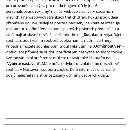
A Warner Music Group Company
pro provádění analýz a pro marketingové účely (např.
personalizované reklamy) na naší webové stránce, v sociálních
médiích a na webových stránkách třetích stran. Pokud jsou údaje
přenášeny do USA, sdílejí se pouze s partnery, na které se vztahuje
rozhodnutí o přiměřenosti podle platných právních předpisů EU a
kteří mají příslušné osvědčení. Klepnutím na „
Souhlasím
“ vyjadřujete
souhlas s používáním souborů cookie námi a našimi partnery.
Případně můžete souhlas odmítnout kliknutím na „
Odmítnout vše
“ -
v takovém případě se budou používat jen nezbytné soubory cookie.
Své individuální preference můžete upravit také kliknutím na
„
Vyberte nastavení
“. Máte právo kdykoli odvolat nebo upravit svůj
souhlas v
Nastavení souborů cookie
. Další informace o ochraně
údajů naleznete na stránce
Zásady ochrany osobních údajů
.
Právní informace
Podmínky
Prohlášení
Ochrana osobních údajů