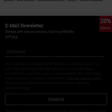
20%
E-Mail Newsletter
Sleva
Získejte 20% slevový poukaz, když se přihlásíte
teď!
Více
Tímto souhlasím se zasíláním EMP Newslettru a souhlasím s tím, že
E.M.P. Merchandising mbH může zpracovávat mé osobní údaje a
pravidelně mi posílat informace o svých produktech. Mé osobní údaje
budou zpracovány v souladu s ustanoveními
Ochrana osobních údajů
.
Můj souhlas mohu kdykoliv odvolat na odhlašovací odkaz/link.
Unsubscribe
here
.
Odebírat
*Platí pouze online a kód je platný jen 4 týdny. Nelze kombinovat s jinými