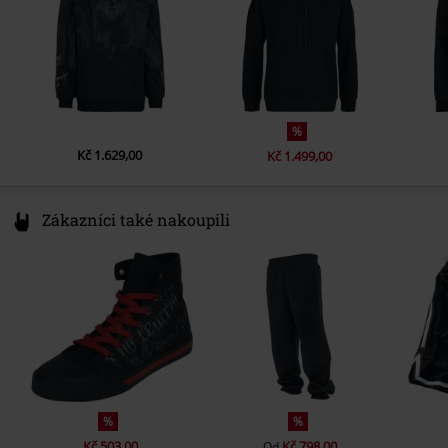
g/m2)
Kapsy
Boční Kapsy
Barva
černá
%
Kč 1.629,00
Kč 1.499,00
Zákazníci také nakoupili
%
%
Kč 503,00
Kč 798,00
Od