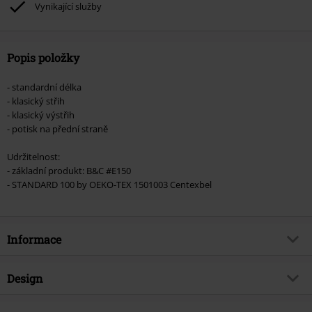
Vynikající služby
Popis položky
- standardní délka
- klasický střih
- klasický výstřih
- potisk na přední straně
Udržitelnost:
- základní produkt: B&C #E150
- STANDARD 100 by OEKO-TEX 1501003 Centexbel
Informace
Zboží č.
491261
Design
Název
Skullwing - Rewind, Replay,
Rebound