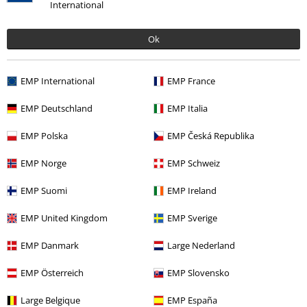
International
Ok
EMP International
EMP France
0 Hodnocení
EMP Deutschland
EMP Italia
EMP Polska
EMP Česká Republika
Podělte se o váš názor "Skullwing - Rewind, Replay,
Rebound".
EMP Norge
EMP Schweiz
Napsat hodnocení
EMP Suomi
EMP Ireland
EMP United Kingdom
EMP Sverige
EMP Danmark
Large Nederland
EMP Österreich
EMP Slovensko
Large Belgique
EMP España