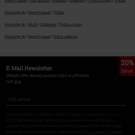
Merch kapel
Top Bands
Volbeat
Oblečení
Trička a topy
Trička
Výprodej %
Merch kapel
Trička
Výprodej %
Muži
Oblečení
Trička a topy
Výprodej %
Merch kapel
Extra velikost
20%
E-Mail Newsletter
Sleva
Získejte 20% slevový poukaz, když se přihlásíte
teď!
Více
Tímto souhlasím se zasíláním EMP Newslettru a souhlasím s tím, že
E.M.P. Merchandising mbH může zpracovávat mé osobní údaje a
pravidelně mi posílat informace o svých produktech. Mé osobní údaje
budou zpracovány v souladu s ustanoveními
Ochrana osobních údajů
.