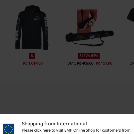
%
SLEVA 63%
Kč 1.614,00
DMC
Kč 409,00
Kč 151,00
D
Shopping from International
Please click here to visit EMP Online Shop for customers from