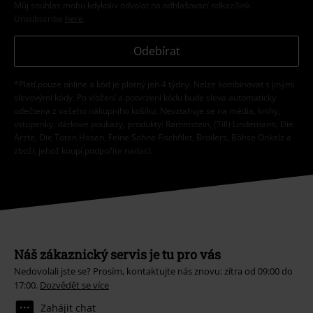
Můj souhlas mohu kdykoliv odvolat na odhlašovací odkaz/link.
Unsubscribe
here
.
Odebírat
*Platí pouze online a kód je platný jen 4 týdny. Nelze kombinovat s jinými
slevovými kódy. Po vložení a potvrzení kódu bude sleva automaticky
odečtena z vašeho nákupního košíku. Nevztahuje se na média, knihy,
vstupenky, dárkové poukazy, produkty: Rammstein, (Till) Lindemann, Die
Ärzte, Die Toten Hosen, Feine Sahne Fischfilet, Broilers, Böhse Onkelz a
zboží, jehož koupí podpoříte nadaci.
Náš zákaznický servis je tu pro vás
Nedovolali jste se? Prosím, kontaktujte nás znovu: zítra od 09:00 do
17:00.
Dozvědět se více
Zahájit chat