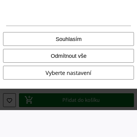
Právní informace
Podmínky
Prohlášení
Souhlasím
Ochrana osobních údajů
Likvidace odpadu a ochrana životního prostředí
Odmítnout vše
Prohlášení o shodě
Vyberte nastavení
Informace o přístupnosti
Nastavení souborů cookie
Přidat do košíku
Odstoupení od smlouvy
Všechny ceny jsou včetně DPH, bez
poštovného a balného
© 1986-2026 EMP Merchandising