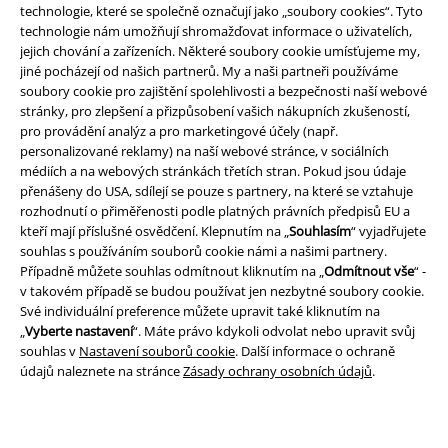
technologie, které se společně označují jako „soubory cookies“. Tyto
Stáhněte si novou EMP aplikaci zdarma a využijte všechny nové
technologie nám umožňují shromažďovat informace o uživatelích,
funkce a výhody!
jejich chování a zařízeních. Některé soubory cookie umísťujeme my,
jiné pocházejí od našich partnerů. My a naši partneři používáme
soubory cookie pro zajištění spolehlivosti a bezpečnosti naší webové
stránky, pro zlepšení a přizpůsobení vašich nákupních zkušeností,
pro provádění analýz a pro marketingové účely (např.
personalizované reklamy) na naší webové stránce, v sociálních
A Warner Music Group Company
médiích a na webových stránkách třetích stran. Pokud jsou údaje
přenášeny do USA, sdílejí se pouze s partnery, na které se vztahuje
rozhodnutí o přiměřenosti podle platných právních předpisů EU a
kteří mají příslušné osvědčení. Klepnutím na „
Souhlasím
“ vyjadřujete
souhlas s používáním souborů cookie námi a našimi partnery.
Případně můžete souhlas odmítnout kliknutím na „
Odmítnout vše
“ -
v takovém případě se budou používat jen nezbytné soubory cookie.
Své individuální preference můžete upravit také kliknutím na
„
Vyberte nastavení
“. Máte právo kdykoli odvolat nebo upravit svůj
souhlas v
Nastavení souborů cookie
. Další informace o ochraně
údajů naleznete na stránce
Zásady ochrany osobních údajů
.