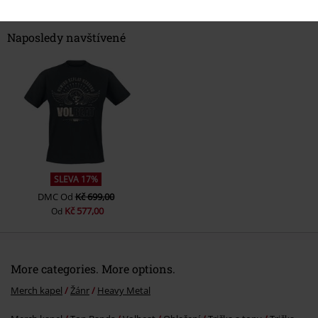
Naposledy navštívené
SLEVA 17%
DMC
Od
Kč 699,00
Kč 577,00
Od
More categories. More options.
Merch kapel
Žánr
Heavy Metal