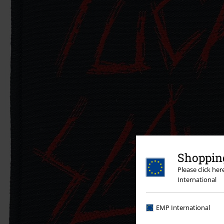
Shopping
Please click he
International
EMP International