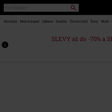
Přejít k
Vyhledávání
Katalog
hlavnímu
vyhledávání
obsahu
Novinky
Merch kapel
Zábava
Značky
Životní styl
Ženy
Muži
SLEVY až do -70% a 
https://www.emp-
shop.cz/p/slayer/532889St.html