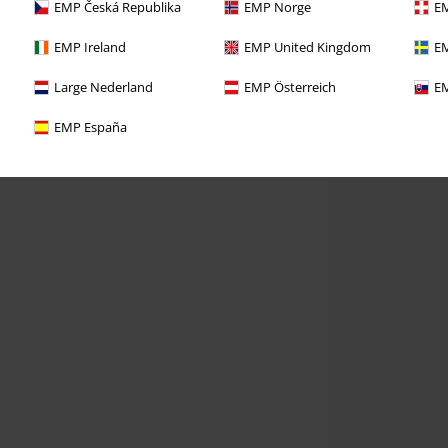
EMP Česká Republika
EMP Norge
EM
EMP Ireland
EMP United Kingdom
EM
Large Nederland
EMP Österreich
EM
EMP España