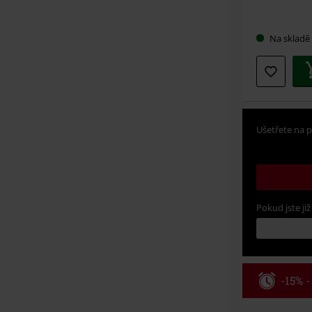
Vybert
Na skladě
si
velikos
Ušetřete na p
Pokud jste již
-15% 
Kód pou