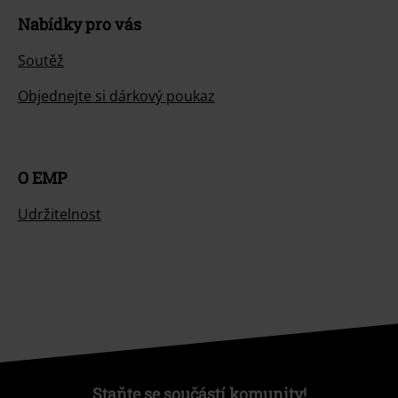
Nabídky pro vás
Soutěž
Objednejte si dárkový poukaz
O EMP
Udržitelnost
Staňte se součástí komunity!