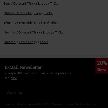
Ženy
Oblečení
Trička & topy
Trička
Oblečení & doplňky
Topy
Trička
Témata
Černé oblečení
černé trička
Novinky
Oblečení
Trička & topy
Trička
Oblečení
Trička a topy
Trička
20%
E-Mail Newsletter
Sleva
Získejte 20% slevový poukaz, když se přihlásíte
teď!
Více
Tímto souhlasím se zasíláním EMP Newslettru a souhlasím s tím, že