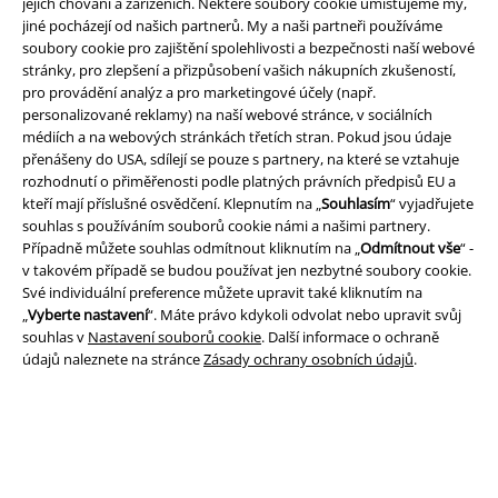
jejich chování a zařízeních. Některé soubory cookie umísťujeme my,
jiné pocházejí od našich partnerů. My a naši partneři používáme
EMP aplikaci
soubory cookie pro zajištění spolehlivosti a bezpečnosti naší webové
stránky, pro zlepšení a přizpůsobení vašich nákupních zkušeností,
Stáhněte si novou EMP aplikaci zdarma a využijte všechny nové
pro provádění analýz a pro marketingové účely (např.
funkce a výhody!
personalizované reklamy) na naší webové stránce, v sociálních
médiích a na webových stránkách třetích stran. Pokud jsou údaje
přenášeny do USA, sdílejí se pouze s partnery, na které se vztahuje
rozhodnutí o přiměřenosti podle platných právních předpisů EU a
kteří mají příslušné osvědčení. Klepnutím na „
Souhlasím
“ vyjadřujete
souhlas s používáním souborů cookie námi a našimi partnery.
A Warner Music Group Company
Případně můžete souhlas odmítnout kliknutím na „
Odmítnout vše
“ -
v takovém případě se budou používat jen nezbytné soubory cookie.
Své individuální preference můžete upravit také kliknutím na
„
Vyberte nastavení
“. Máte právo kdykoli odvolat nebo upravit svůj
souhlas v
Nastavení souborů cookie
. Další informace o ochraně
údajů naleznete na stránce
Zásady ochrany osobních údajů
.