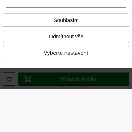
Právní informace
Souhlasím
Podmínky
Odmítnout vše
Prohlášení
Vyberte nastavení
Ochrana osobních údajů
Likvidace odpadu a ochrana životního prostředí
Přidat do košíku
Prohlášení o shodě
Informace o přístupnosti
Nastavení souborů cookie
Odstoupení od smlouvy