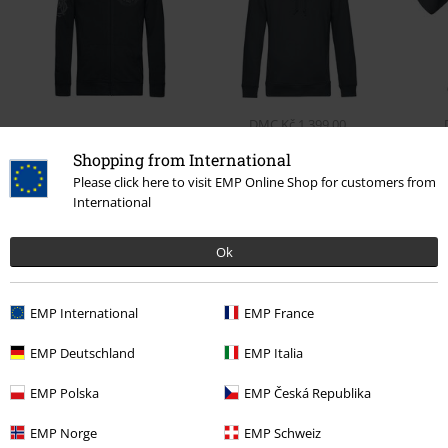
DMC
Kč 1.399,00
Kč 1.629,00
Kč 1.359,00
Shopping from International
Please click here to visit EMP Online Shop for customers from
International
0 Hodnocení
Ok
Podělte se o váš názor "Smoke Skull".
EMP International
EMP France
Napsat hodnocení
EMP Deutschland
EMP Italia
EMP Polska
EMP Česká Republika
EMP Norge
EMP Schweiz