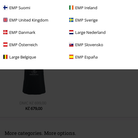
EMP Suomi
EMP Ireland
EMP United Kingdom
EMP Sverige
EMP Danmark
Large Nederland
Naposledy navštívené
EMP Österreich
EMP Slovensko
Large Belgique
EMP España
DMC
Kč 699,00
Kč 679,00
More categories. More options.