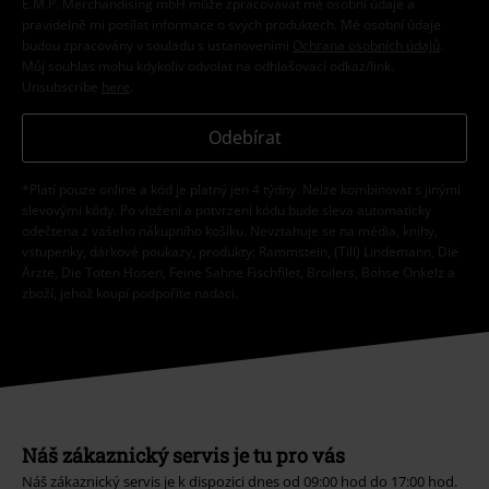
E.M.P. Merchandising mbH může zpracovávat mé osobní údaje a
pravidelně mi posílat informace o svých produktech. Mé osobní údaje
budou zpracovány v souladu s ustanoveními
Ochrana osobních údajů
.
Můj souhlas mohu kdykoliv odvolat na odhlašovací odkaz/link.
Unsubscribe
here
.
Odebírat
*Platí pouze online a kód je platný jen 4 týdny. Nelze kombinovat s jinými
slevovými kódy. Po vložení a potvrzení kódu bude sleva automaticky
odečtena z vašeho nákupního košíku. Nevztahuje se na média, knihy,
vstupenky, dárkové poukazy, produkty: Rammstein, (Till) Lindemann, Die
Ärzte, Die Toten Hosen, Feine Sahne Fischfilet, Broilers, Böhse Onkelz a
zboží, jehož koupí podpoříte nadaci.
Náš zákaznický servis je tu pro vás
Náš zákaznický servis je k dispozici dnes od 09:00 hod do 17:00 hod.