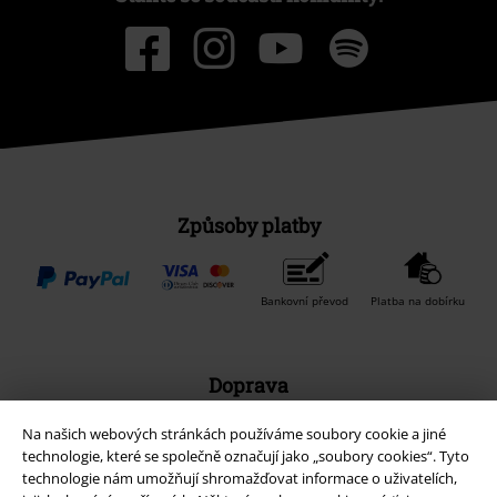
Způsoby platby
Bankovní převod
Platba na dobírku
Doprava
Na našich webových stránkách používáme soubory cookie a jiné
technologie, které se společně označují jako „soubory cookies“. Tyto
Balíkovna
Balík Do ruky
technologie nám umožňují shromažďovat informace o uživatelích,