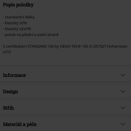
Popis položky
- standardní délka
- klasický střih
- klasický výstřih
- potisk na přední a zadní straně
S certifikátem STANDARD 100 by OEKO-TEX® 100 21.057027 Hohenstein
HTTI
Informace
Zboží č.
537957
Design
Název
Smoke Skull
Typ výrobku
Tričko
Hudební žánr
Střih
Metalcore
Vzor
běžný
Téma produktů
Merch kapel, Kapely, Udržitelnost
Střih/vrchní díl
Regular
Vytištěno
Materiál a péče
Ano
Licence
oficiálně licencovaný produkt