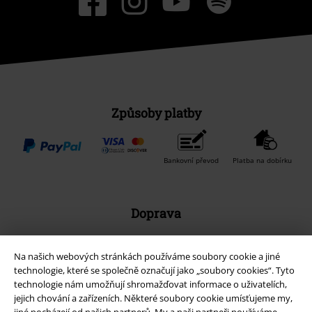
Způsoby platby
Bankovní převod
Platba na dobírku
Doprava
Na našich webových stránkách používáme soubory cookie a jiné
Balíkovna
Balík Do ruky
technologie, které se společně označují jako „soubory cookies“. Tyto
technologie nám umožňují shromažďovat informace o uživatelích,
jejich chování a zařízeních. Některé soubory cookie umísťujeme my,