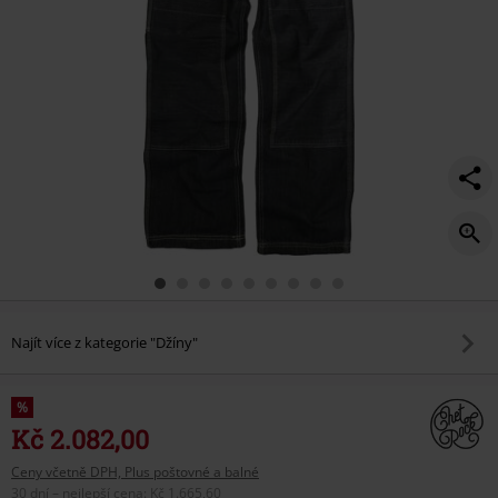
Najít více z kategorie "Džíny"
%
Kč 2.082,00
Ceny včetně DPH, Plus poštovné a balné
30 dní – nejlepší cena
:
Kč 1.665,60