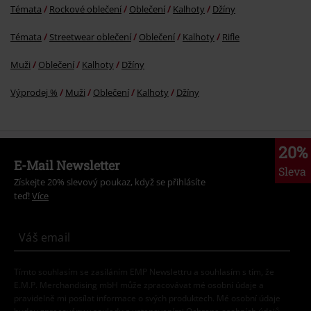
Témata
Rockové oblečení
Oblečení
Kalhoty
Džíny
Témata
Streetwear oblečení
Oblečení
Kalhoty
Rifle
Muži
Oblečení
Kalhoty
Džíny
Výprodej %
Muži
Oblečení
Kalhoty
Džíny
20%
E-Mail Newsletter
Sleva
Získejte 20% slevový poukaz, když se přihlásíte
teď!
Více
Tímto souhlasím se zasíláním EMP Newslettru a souhlasím s tím, že
E.M.P. Merchandising mbH může zpracovávat mé osobní údaje a
pravidelně mi posílat informace o svých produktech. Mé osobní údaje