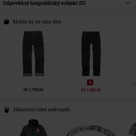
Vrchní materiál
100% bavlna
Tvar nohy
Odpovědný hospodářský subjekt EU
Rovný
Pohlaví
Muži
Barva
námořnická modrá
Upozornění k údržbě
Praní v pračce
Délka
Normální
Popsoda DE GmbH
Hemmerichstr. 1
Mohlo by se vám líbit
97688 Bad Kissingen
Germany
info@popsoda.co.uk
%
Kč 1.769,00
Kč 1.089,00
Zákazníci také nakoupili