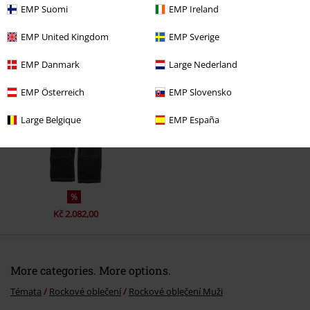
EMP Suomi
EMP Ireland
EMP United Kingdom
EMP Sverige
Naposledy navštívené
EMP Danmark
Large Nederland
EMP Österreich
EMP Slovensko
Large Belgique
EMP España
%
Kč 2.082,00
More categories. More options.
Témata
Rockové oblečení
Rockové oblečení Muži