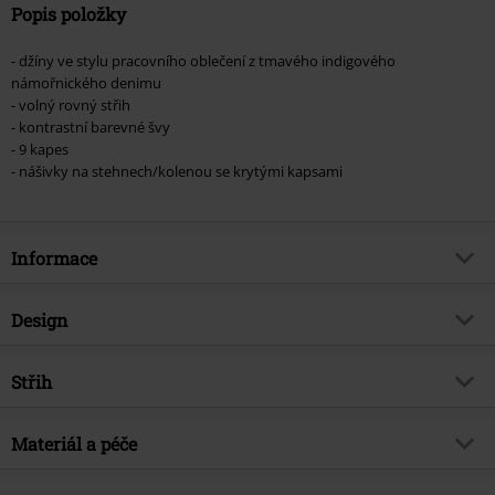
Popis položky
- džíny ve stylu pracovního oblečení z tmavého indigového
námořnického denimu
- volný rovný střih
- kontrastní barevné švy
- 9 kapes
- nášivky na stehnech/kolenou se krytými kapsami
Informace
Zboží č.
571648
Design
Název
Spectrum Jeans
Typ výrobku
Džíny
Brand
Střih
Chet Rock
Vzor
běžný
Téma produktů
Basics, Rockové oblečení, Street
Forma střihu - kalhot
Loose
oblečení
Způsob zapínání
Materiál a péče
Krytý zip
Výška pasu
Medium Rise - střední pas
Datum vydání
10/10/24
Kapsy
5 stylových kapes