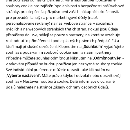
jiné pocházejí od našich partnerů. My a naši partneři používáme
EMP aplikaci
soubory cookie pro zajištění spolehlivosti a bezpečnosti naší webové
Stáhněte si novou EMP aplikaci zdarma a využijte všechny nové
stránky, pro zlepšení a přizpůsobení vašich nákupních zkušeností,
funkce a výhody!
pro provádění analýz a pro marketingové účely (např.
personalizované reklamy) na naší webové stránce, v sociálních
médiích a na webových stránkách třetích stran. Pokud jsou údaje
přenášeny do USA, sdílejí se pouze s partnery, na které se vztahuje
rozhodnutí o přiměřenosti podle platných právních předpisů EU a
kteří mají příslušné osvědčení. Klepnutím na „
Souhlasím
“ vyjadřujete
A Warner Music Group Company
souhlas s používáním souborů cookie námi a našimi partnery.
Případně můžete souhlas odmítnout kliknutím na „
Odmítnout vše
“ -
v takovém případě se budou používat jen nezbytné soubory cookie.
Své individuální preference můžete upravit také kliknutím na
„
Vyberte nastavení
“. Máte právo kdykoli odvolat nebo upravit svůj
souhlas v
Nastavení souborů cookie
. Další informace o ochraně
údajů naleznete na stránce
Zásady ochrany osobních údajů
.