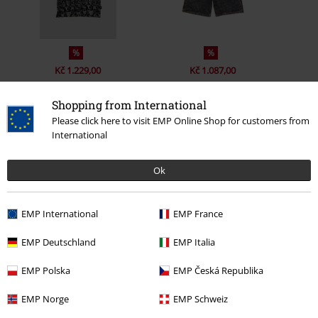
%
%
Kč 1.229,00
Kč 1.087,00
Shopping from International
Please click here to visit EMP Online Shop for customers from
0 Hodnocení
International
Ok
Podělte se o váš názor "Spectrum Jeans".
Napsat hodnocení
EMP International
EMP France
EMP Deutschland
EMP Italia
EMP Polska
EMP Česká Republika
EMP Norge
EMP Schweiz