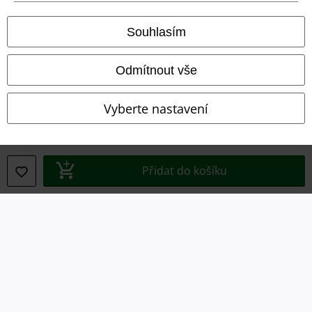
Právní informace
Souhlasím
Podmínky
Prohlášení
Odmítnout vše
Ochrana osobních údajů
Vyberte nastavení
Likvidace odpadu a ochrana životního prostředí
Prohlášení o shodě
Přidat do košíku
Informace o přístupnosti
Nastavení souborů cookie
Odstoupení od smlouvy
Všechny ceny jsou včetně DPH, bez
poštovného a balného
© 1986-2026 EMP Merchandising