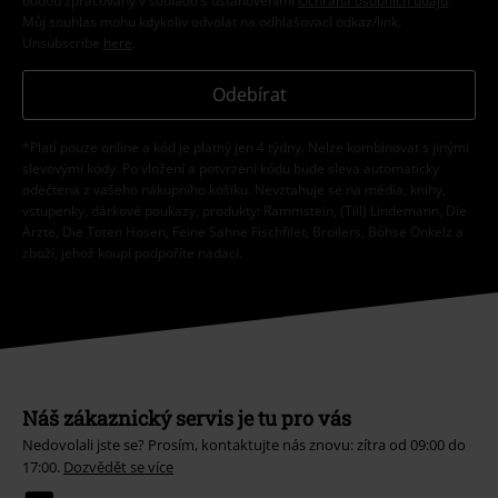
budou zpracovány v souladu s ustanoveními
Ochrana osobních údajů
.
Můj souhlas mohu kdykoliv odvolat na odhlašovací odkaz/link.
Unsubscribe
here
.
Odebírat
*Platí pouze online a kód je platný jen 4 týdny. Nelze kombinovat s jinými
slevovými kódy. Po vložení a potvrzení kódu bude sleva automaticky
odečtena z vašeho nákupního košíku. Nevztahuje se na média, knihy,
vstupenky, dárkové poukazy, produkty: Rammstein, (Till) Lindemann, Die
Ärzte, Die Toten Hosen, Feine Sahne Fischfilet, Broilers, Böhse Onkelz a
zboží, jehož koupí podpoříte nadaci.
Náš zákaznický servis je tu pro vás
Nedovolali jste se? Prosím, kontaktujte nás znovu: zítra od 09:00 do
17:00.
Dozvědět se více