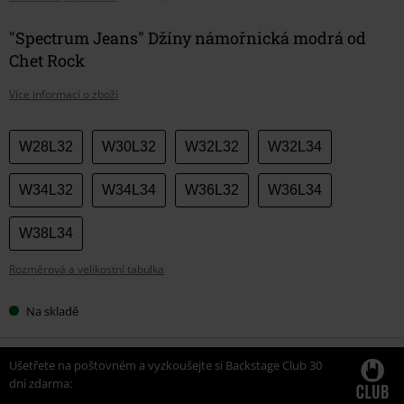
"Spectrum Jeans" Džíny námořnická modrá od
Chet Rock
Více informací o zboží
Vyberte
W28L32
W30L32
W32L32
W32L34
si
velikost
W34L32
W34L34
W36L32
W36L34
W38L34
Rozměrová a velikostní tabulka
Na skladě
Ušetřete na poštovném a vyzkoušejte si Backstage Club 30
dní zdarma: