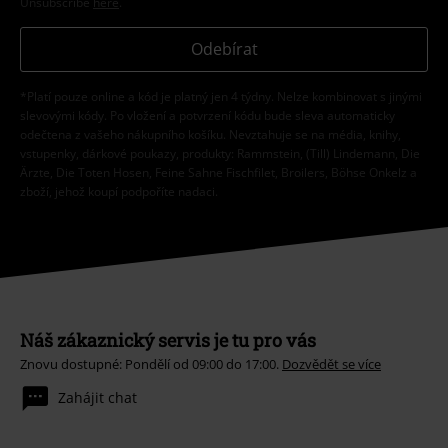
Unsubscribe
here
.
Odebírat
*Platí pouze online a kód je platný jen 4 týdny. Nelze kombinovat s jinými
slevovými kódy. Po vložení a potvrzení kódu bude sleva automaticky
odečtena z vašeho nákupního košíku. Nevztahuje se na média, knihy,
vstupenky, dárkové poukazy, produkty: Rammstein, (Till) Lindemann, Die
Ärzte, Die Toten Hosen, Feine Sahne Fischfilet, Broilers, Böhse Onkelz a
zboží, jehož koupí podpoříte nadaci.
Náš zákaznický servis je tu pro vás
Znovu dostupné: Pondělí od 09:00 do 17:00.
Dozvědět se více
Zahájit chat