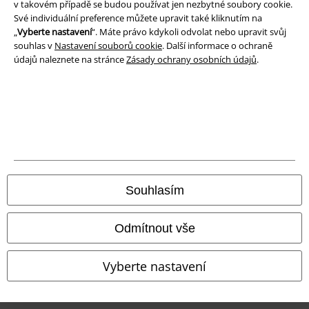
v takovém případě se budou používat jen nezbytné soubory cookie.
Své individuální preference můžete upravit také kliknutím na
Prohlášení
„
Vyberte nastavení
“. Máte právo kdykoli odvolat nebo upravit svůj
souhlas v
Nastavení souborů cookie
. Další informace o ochraně
Ochrana osobních údajů
údajů naleznete na stránce
Zásady ochrany osobních údajů
.
Likvidace odpadu a ochrana životního prostředí
Prohlášení o shodě
Informace o přístupnosti
Nastavení souborů cookie
Souhlasím
Odstoupení od smlouvy
Odmítnout vše
Všechny ceny jsou včetně DPH, bez
poštovného a balného
© 1986-2026 EMP Merchandising
Vyberte nastavení