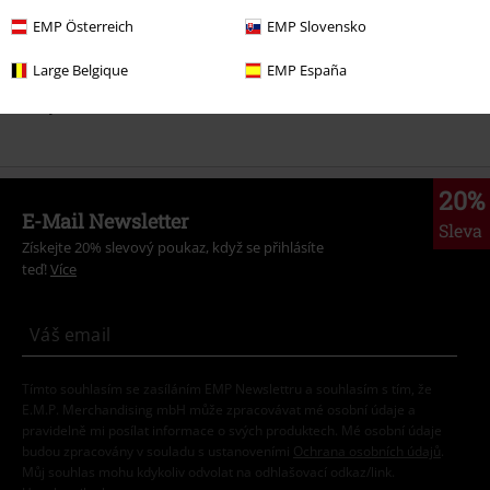
EMP Österreich
EMP Slovensko
Gaming
Top pro hráče
Pokémon
Dárky Pokémon
Large Belgique
EMP España
Výprodej %
Zboží pro domácnost
Kuchyňské potřeby
Šálek &
Hrnky
20%
E-Mail Newsletter
Sleva
Získejte 20% slevový poukaz, když se přihlásíte
teď!
Více
Tímto souhlasím se zasíláním EMP Newslettru a souhlasím s tím, že
E.M.P. Merchandising mbH může zpracovávat mé osobní údaje a
pravidelně mi posílat informace o svých produktech. Mé osobní údaje
budou zpracovány v souladu s ustanoveními
Ochrana osobních údajů
.
Můj souhlas mohu kdykoliv odvolat na odhlašovací odkaz/link.