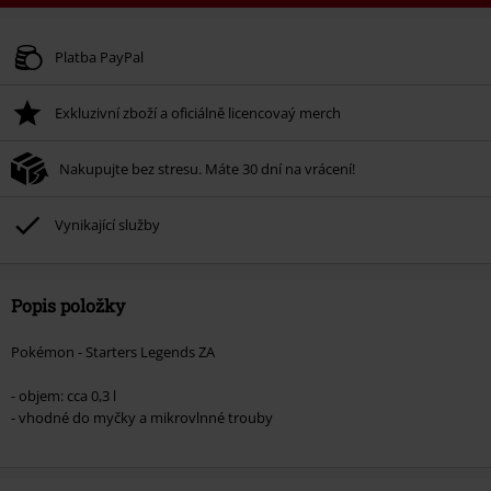
Kód poukazu
WEEKEND
Kopírovat kód
Platné do 8/9/26
Platba PayPal
Minimální hodnota objednávky 1.299 Kč.
Exkluzivní zboží a oficiálně licencovaý merch
Po zadání kódu v košíku, se sleva uplatní automaticky.
Nelze kombinovat s jinými akciovými kódy. Sleva se nevztahuje na: knihy,
Nakupujte bez stresu. Máte 30 dní na vrácení!
média, vstupenky, Rammstein, (Till) Lindemann, Böhse Onkelz, Broilers, Die
Ärzte, Die Toten Hosen, Metality, dárkové poukazy a položky, jejichž koupí
podpoříte nadaci.
Vynikající služby
Popis položky
Pokémon - Starters Legends ZA
- objem: cca 0,3 l
- vhodné do myčky a mikrovlnné trouby