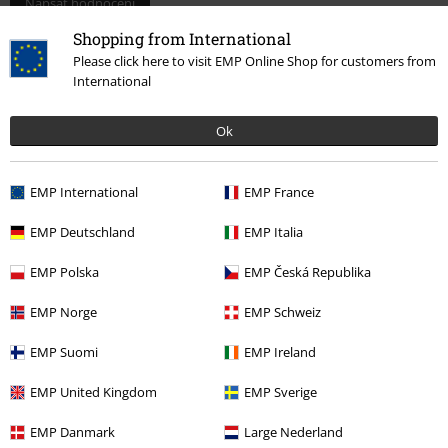
Napsat hodnocení
Shopping from International
Please click here to visit EMP Online Shop for customers from
International
Ok
EMP International
EMP France
EMP Deutschland
EMP Italia
EMP Polska
EMP Česká Republika
More categories. More options.
Gaming
Dekorace & bytové doplňky
Kuchyňské potřeby
Šálek &
EMP Norge
EMP Schweiz
Hrnky
EMP Suomi
EMP Ireland
Gaming
Top pro hráče
Nintendo
Kuchyňské potřeby
Šálek &
Hrnky
EMP United Kingdom
EMP Sverige
Gaming
Top pro hráče
Pokémon
Sběratelské předměty
EMP Danmark
Large Nederland
Kuchyňské potřeby
Šálky & hrnečky