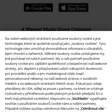
A Warner Music Group Company
Na našich webových stránkách používáme soubory cookie a jiné
technologie, které se společně označují jako „soubory cookies“. Tyto
technologie nám umožňují shromažďovat informace o uživatelích,
jejich chování a zařízeních. Některé soubory cookie umísťujeme my,
jiné pocházejí od našich partnerů. My a naši partneři používáme
soubory cookie pro zajištění spolehlivosti a bezpečnosti naší webové
stránky, pro zlepšení a přizpůsobení vašich nákupních zkušeností,
pro provádění analýz a pro marketingové účely (např.
personalizované reklamy) na naší webové stránce, v sociálních
médiích a na webových stránkách třetích stran. Pokud jsou údaje
přenášeny do USA, sdílejí se pouze s partnery, na které se vztahuje
rozhodnutí o přiměřenosti podle platných právních předpisů EU a
kteří mají příslušné osvědčení. Klepnutím na „
Souhlasím
“ vyjadřujete
Právní informace
souhlas s používáním souborů cookie námi a našimi partnery.
Případně můžete souhlas odmítnout kliknutím na „
Odmítnout vše
“ -
Podmínky