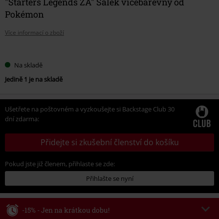
"Starters Legends ZA" Šálek vícebarevný od
Pokémon
Více informací o zboží
Vyberte
Na skladě
si
Jedině 1 je na skladě
velikost
Ušetřete na poštovném a vyzkoušejte si Backstage Club 30
dní zdarma:
Přidejte si zkušební členství do košíku
Pokud jste již členem, přihlaste se zde:
Přihlašte se nyní
-15% - Jen na krátkou dobu!