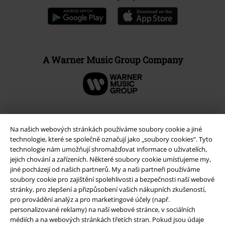
A Warner Music Group Company
Na našich webových stránkách používáme soubory cookie a jiné
technologie, které se společně označují jako „soubory cookies“. Tyto
technologie nám umožňují shromažďovat informace o uživatelích,
jejich chování a zařízeních. Některé soubory cookie umísťujeme my,
jiné pocházejí od našich partnerů. My a naši partneři používáme
soubory cookie pro zajištění spolehlivosti a bezpečnosti naší webové
stránky, pro zlepšení a přizpůsobení vašich nákupních zkušeností,
pro provádění analýz a pro marketingové účely (např.
Právní informace
personalizované reklamy) na naší webové stránce, v sociálních
médiích a na webových stránkách třetích stran. Pokud jsou údaje
Podmínky