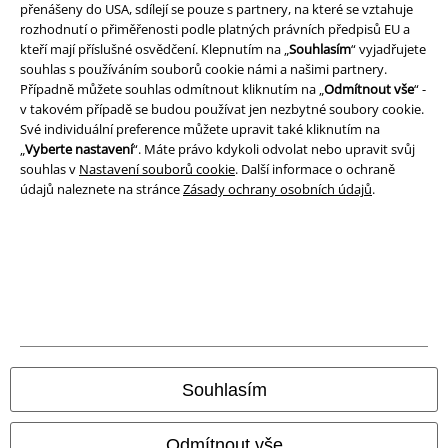
přenášeny do USA, sdílejí se pouze s partnery, na které se vztahuje
rozhodnutí o přiměřenosti podle platných právních předpisů EU a
Prohlášení
kteří mají příslušné osvědčení. Klepnutím na „
Souhlasím
“ vyjadřujete
souhlas s používáním souborů cookie námi a našimi partnery.
Ochrana osobních údajů
Případně můžete souhlas odmítnout kliknutím na „
Odmítnout vše
“ -
v takovém případě se budou používat jen nezbytné soubory cookie.
Své individuální preference můžete upravit také kliknutím na
Likvidace odpadu a ochrana životního prostředí
„
Vyberte nastavení
“. Máte právo kdykoli odvolat nebo upravit svůj
souhlas v
Nastavení souborů cookie
. Další informace o ochraně
Prohlášení o shodě
údajů naleznete na stránce
Zásady ochrany osobních údajů
.
Informace o přístupnosti
Nastavení souborů cookie
Odstoupení od smlouvy
Všechny ceny jsou včetně DPH, bez
poštovného a balného
© 1986-2026 EMP Merchandising
Souhlasím
Odmítnout vše