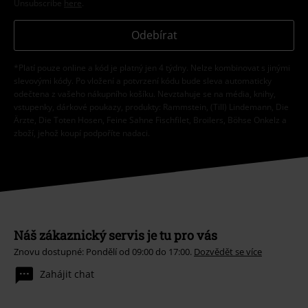
Unsubscribe
here
.
Odebírat
*Platí pouze online a kód je platný jen 4 týdny. Nelze kombinovat s jinými
slevovými kódy. Po vložení a potvrzení kódu bude sleva automaticky
odečtena z vašeho nákupního košíku. Nevztahuje se na média, knihy,
vstupenky, dárkové poukazy, produkty: Rammstein, (Till) Lindemann, Die
Ärzte, Die Toten Hosen, Feine Sahne Fischfilet, Broilers, Böhse Onkelz a
zboží, jehož koupí podpoříte nadaci.
Náš zákaznický servis je tu pro vás
Znovu dostupné: Pondělí od 09:00 do 17:00.
Dozvědět se více
Zahájit chat