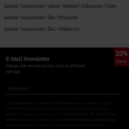
Gaming
Top pro hráče
Fallout
Oblečení
Trička a topy
Trička
Gaming
Top pro hráče
Žánr
RPG games
Gaming
Top pro hráče
Žánr
Střílečky hry
20%
E-Mail Newsletter
Sleva
Získejte 20% slevový poukaz, když se přihlásíte
teď!
Více
Tímto souhlasím se zasíláním EMP Newslettru a souhlasím s tím, že
E.M.P. Merchandising mbH může zpracovávat mé osobní údaje a
pravidelně mi posílat informace o svých produktech. Mé osobní údaje
budou zpracovány v souladu s ustanoveními
Ochrana osobních údajů
.
Můj souhlas mohu kdykoliv odvolat na odhlašovací odkaz/link.