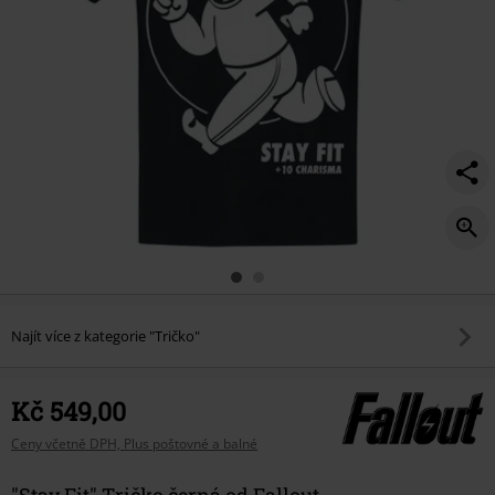
Najít více z kategorie "Tričko"
Kč 549,00
Ceny včetně DPH, Plus poštovné a balné
"Stay Fit" Tričko černá od Fallout