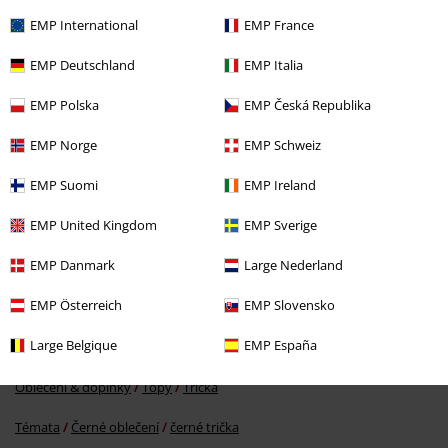
EMP International
EMP France
Naposledy navštívené
EMP Deutschland
EMP Italia
EMP Polska
EMP Česká Republika
EMP Norge
EMP Schweiz
EMP Suomi
EMP Ireland
EMP United Kingdom
EMP Sverige
EMP Danmark
Large Nederland
Kč 549,00
EMP Österreich
EMP Slovensko
Large Belgique
EMP España
More categories. More options.
Oblečení & doplňky
Topy
Trička
Témata
Černé oblečení
černé trička