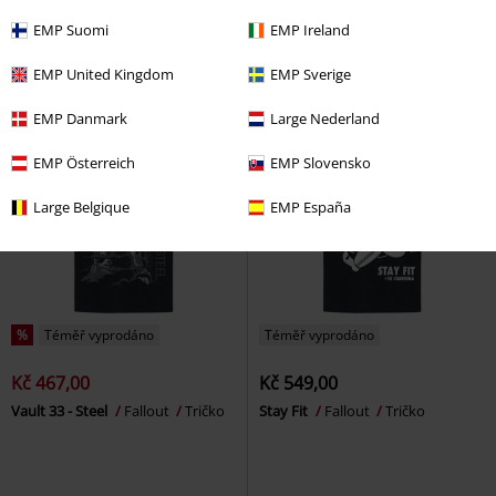
Tričko
Fallout
Tričko
EMP Suomi
EMP Ireland
EMP United Kingdom
EMP Sverige
EMP Danmark
Large Nederland
EMP Österreich
EMP Slovensko
Large Belgique
EMP España
%
Téměř vyprodáno
Téměř vyprodáno
Kč 467,00
Kč 549,00
Vault 33 - Steel
Fallout
Tričko
Stay Fit
Fallout
Tričko