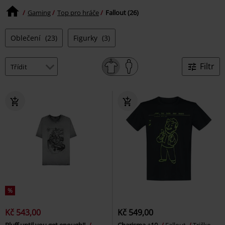
Gaming
Top pro hráče
Fallout (26)
Oblečení
(23)
Figurky
(3)
Filtr
%
Kč 543,00
Kč 549,00