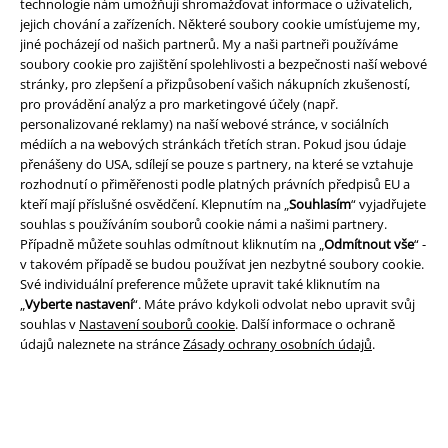
technologie nám umožňují shromažďovat informace o uživatelích,
jejich chování a zařízeních. Některé soubory cookie umísťujeme my,
jiné pocházejí od našich partnerů. My a naši partneři používáme
soubory cookie pro zajištění spolehlivosti a bezpečnosti naší webové
stránky, pro zlepšení a přizpůsobení vašich nákupních zkušeností,
Právní informace
pro provádění analýz a pro marketingové účely (např.
personalizované reklamy) na naší webové stránce, v sociálních
Podmínky
médiích a na webových stránkách třetích stran. Pokud jsou údaje
přenášeny do USA, sdílejí se pouze s partnery, na které se vztahuje
Prohlášení
rozhodnutí o přiměřenosti podle platných právních předpisů EU a
kteří mají příslušné osvědčení. Klepnutím na „
Souhlasím
“ vyjadřujete
Ochrana osobních údajů
souhlas s používáním souborů cookie námi a našimi partnery.
Případně můžete souhlas odmítnout kliknutím na „
Odmítnout vše
“ -
Likvidace odpadu a ochrana životního prostředí
v takovém případě se budou používat jen nezbytné soubory cookie.
Své individuální preference můžete upravit také kliknutím na
„
Vyberte nastavení
“. Máte právo kdykoli odvolat nebo upravit svůj
Prohlášení o shodě
souhlas v
Nastavení souborů cookie
. Další informace o ochraně
údajů naleznete na stránce
Zásady ochrany osobních údajů
.
Informace o přístupnosti
Nastavení souborů cookie
Odstoupení od smlouvy