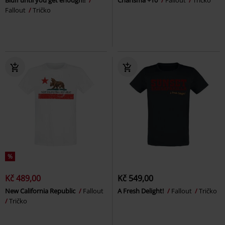
Bluff until you get enough!!
Charisma +10
Fallout
Tričko
Fallout
Tričko
%
Kč 489,00
Kč 549,00
New California Republic
Fallout
A Fresh Delight!
Fallout
Tričko
Tričko