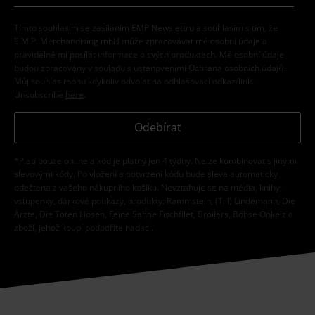
Tímto souhlasím se zasíláním EMP Newslettru a souhlasím s tím, že
E.M.P. Merchandising mbH může zpracovávat mé osobní údaje a
pravidelně mi posílat informace o svých produktech. Mé osobní údaje
budou zpracovány v souladu s ustanoveními
Ochrana osobních údajů
.
Můj souhlas mohu kdykoliv odvolat na odhlašovací odkaz/link.
Unsubscribe
here
.
Odebírat
*Platí pouze online a kód je platný jen 4 týdny. Nelze kombinovat s jinými
slevovými kódy. Po vložení a potvrzení kódu bude sleva automaticky
odečtena z vašeho nákupního košíku. Nevztahuje se na média, knihy,
vstupenky, dárkové poukazy, produkty: Rammstein, (Till) Lindemann, Die
Ärzte, Die Toten Hosen, Feine Sahne Fischfilet, Broilers, Böhse Onkelz a
zboží, jehož koupí podpoříte nadaci.