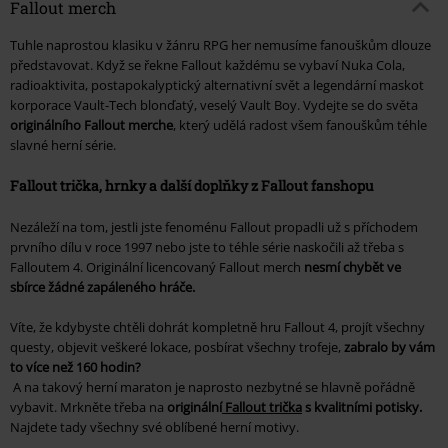
Fallout merch
Tuhle naprostou klasiku v žánru
RPG her
nemusíme fanouškům dlouze
představovat. Když se řekne Fallout každému se vybaví Nuka Cola,
radioaktivita, postapokalyptický alternativní svět a legendární maskot
korporace Vault-Tech blonďatý, veselý
Vault Boy
. Vydejte se do světa
originálního Fallout merche
, který udělá radost všem fanouškům téhle
slavné herní série.
Fallout trička, hrnky a další doplňky z Fallout fanshopu
Nezáleží na tom, jestli jste fenoménu
Fallout
propadli už s příchodem
prvního dílu v roce 1997 nebo jste to téhle série naskočili až třeba s
Falloutem 4.
Originální licencovaný Fallout merch
nesmí chybět ve
sbírce žádné zapáleného hráče.
Víte, že kdybyste chtěli dohrát kompletně hru
Fallout 4
, projít všechny
questy, objevit veškeré lokace, posbírat všechny trofeje,
zabralo by vám
to více než 160 hodin?
A na takový herní maraton je naprosto nezbytné se hlavně pořádně
vybavit. Mrkněte třeba na
originální
Fallout trička
s kvalitními potisky.
Najdete tady všechny své oblíbené herní motivy.