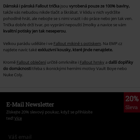
Dámská i pánská Fallout trička
jsou
vyrobená pouze ze 100% bavlny,
takže vás nebudou nikde tlačit a škrábat. V klidu v nich vydržíte
pohodlně hrát, ale nebojte se s nimi vrazit i do práce nebo jen tak ven.
Trička dobře drží tvar, po vyprání nepouští žmolky a navíce se vám
kvalitní potisky jen tak neseperou
.
Velkou parádu uděláte i ve
Fallout mikině s potiskem
. Na EMP.cz
najdete navíc také
exkluzivní kousky, které jinde nenajdete.
Kromě
Fallout oblečení
určitě omrkněte i
Fallout hrnky
a
další doplňky
do domácnosti
třeba s ikonickými herními motivy
Vault Boye
nebo
Nuke Coly
.
20%
E-Mail Newsletter
Sleva
Získejte 20% slevový poukaz, když se přihlásíte
teď!
Více