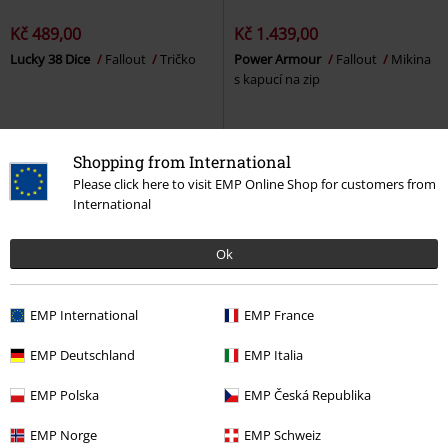
Kč 489,00
Kč 1.439,00
Lucky 38 Dice
Fallout
Tričko
Power Armour
Fallout
Mikina
s kapucí na zip
Shopping from International
Please click here to visit EMP Online Shop for customers from
International
Ok
EMP International
EMP France
EMP Deutschland
EMP Italia
EMP Polska
EMP Česká Republika
Kč 549,00
Kč 549,00
EMP Norge
EMP Schweiz
Say No to Chems
Fallout
Vault 33 - Into The Wasteland