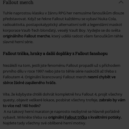
Fallout merch
Tuhle naprostou klasiku v žánru
RPG her
nemusíme fanouškům dlouze
představovat. Když se řekne Fallout každému se vybaví Nuka Cola,
radioaktivita, postapokalyptický alternativní svět a legendární maskot
korporace Vault-Tech blonďatý, veselý
Vault Boy
. Vydejte se do světa
originálního Fallout merche
, který udělá radost všem fanouškům téhle
slavné herní série.
Fallout trička, hrnky a další doplňky z Fallout fanshopu
Nezáleží na tom, jestli jste fenoménu
Fallout
propadli už s příchodem
prvního dílu v roce 1997 nebo jste to téhle série naskočili až třeba s
Falloutem 4.
Originální licencovaný Fallout merch
nesmí chybět ve
sbírce žádné zapáleného hráče.
Víte, že kdybyste chtěli dohrát kompletně hru
Fallout 4
, projít všechny
questy, objevit veškeré lokace, posbírat všechny trofeje,
zabralo by vám
to více než 160 hodin?
A na takový herní maraton je naprosto nezbytné se hlavně pořádně
vybavit. Mrkněte třeba na
originální
Fallout trička
s kvalitními potisky.
Najdete tady všechny své oblíbené herní motivy.