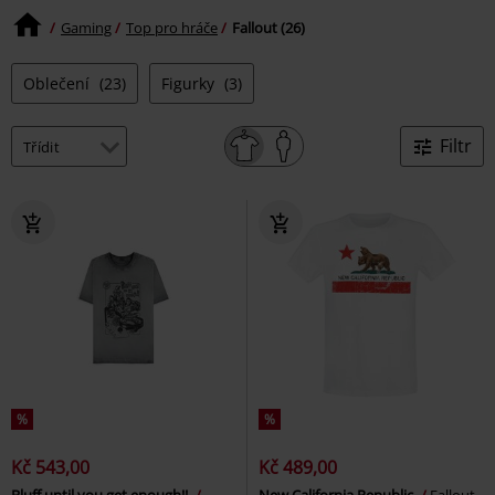
Gaming
Top pro hráče
Fallout (26)
Oblečení
(23)
Figurky
(3)
Filtr
%
%
Kč 543,00
Kč 489,00