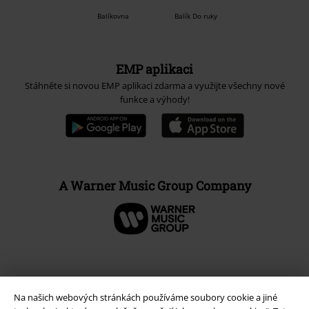
Balíkovna
Balík Do ruky
EMP aplikaci
Stáhněte si novou EMP aplikaci zdarma a využijte všechny nové
funkce a výhody!
A Warner Music Group Company
Na našich webových stránkách používáme soubory cookie a jiné