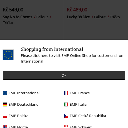
Kč 549,00
Kč 489,00
Say No to Chems
Fallout
Lucky 38 Dice
Fallout
Tričko
Tričko
Shopping from International
Please click here to visit EMP Online Shop for customers from
International
Ok
EMP International
EMP France
EMP Deutschland
EMP Italia
Exkluzivní
EMP Polska
EMP Česká Republika
Kč 549,00
Kč 549,00
Ghoul
Fallout
Tričko
Vault 33 - Into The Wasteland
EMP Norge
EMP Schweiz