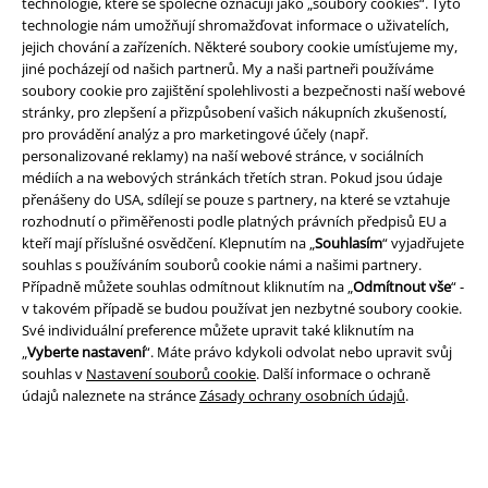
technologie, které se společně označují jako „soubory cookies“. Tyto
technologie nám umožňují shromažďovat informace o uživatelích,
jejich chování a zařízeních. Některé soubory cookie umísťujeme my,
jiné pocházejí od našich partnerů. My a naši partneři používáme
soubory cookie pro zajištění spolehlivosti a bezpečnosti naší webové
stránky, pro zlepšení a přizpůsobení vašich nákupních zkušeností,
Právní informace
pro provádění analýz a pro marketingové účely (např.
personalizované reklamy) na naší webové stránce, v sociálních
Podmínky
médiích a na webových stránkách třetích stran. Pokud jsou údaje
přenášeny do USA, sdílejí se pouze s partnery, na které se vztahuje
Prohlášení
rozhodnutí o přiměřenosti podle platných právních předpisů EU a
kteří mají příslušné osvědčení. Klepnutím na „
Souhlasím
“ vyjadřujete
Ochrana osobních údajů
souhlas s používáním souborů cookie námi a našimi partnery.
Případně můžete souhlas odmítnout kliknutím na „
Odmítnout vše
“ -
Likvidace odpadu a ochrana životního prostředí
v takovém případě se budou používat jen nezbytné soubory cookie.
Své individuální preference můžete upravit také kliknutím na
„
Vyberte nastavení
“. Máte právo kdykoli odvolat nebo upravit svůj
Prohlášení o shodě
souhlas v
Nastavení souborů cookie
. Další informace o ochraně
údajů naleznete na stránce
Zásady ochrany osobních údajů
.
Informace o přístupnosti
Nastavení souborů cookie