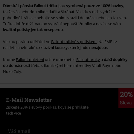
Dámská i pánská Fallout trička
jsou
vyrobená pouze ze 100% bavlny,
takže vás nebudou nikde tlačit a škrábat. V klidu v nich vydržíte
pohodlně hrát, ale nebojte se s nimi vrazit i do práce nebo jen tak ven.
Trička dobře drží tvar, po vyprání nepouští žmolky a navíce se vám
kvalitní potisky jen tak neseperou
.
Velkou parádu uděláte i ve
Fallout mikině s potiskem
. Na EMP.cz
najdete navíc také
exkluzivní kousky, které jinde nenajdete.
Kromě
Fallout oblečení
určitě omrkněte i
Fallout hrnky
a
další doplňky
do domácnosti
třeba s ikonickými herními motivy
Vault Boye
nebo
Nuke Coly
.
20%
E-Mail Newsletter
Sleva
Získejte 20% slevový poukaz, když se přihlásíte
teď!
Více