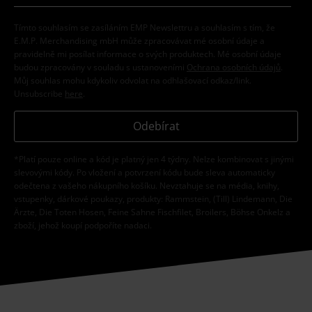
Tímto souhlasím se zasíláním EMP Newslettru a souhlasím s tím, že
E.M.P. Merchandising mbH může zpracovávat mé osobní údaje a
pravidelně mi posílat informace o svých produktech. Mé osobní údaje
budou zpracovány v souladu s ustanoveními
Ochrana osobních údajů
.
Můj souhlas mohu kdykoliv odvolat na odhlašovací odkaz/link.
Unsubscribe
here
.
Odebírat
*Platí pouze online a kód je platný jen 4 týdny. Nelze kombinovat s jinými
slevovými kódy. Po vložení a potvrzení kódu bude sleva automaticky
odečtena z vašeho nákupního košíku. Nevztahuje se na média, knihy,
vstupenky, dárkové poukazy, produkty: Rammstein, (Till) Lindemann, Die
Ärzte, Die Toten Hosen, Feine Sahne Fischfilet, Broilers, Böhse Onkelz a
zboží, jehož koupí podpoříte nadaci.