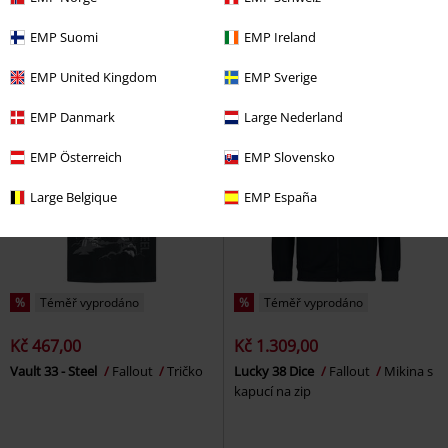
Fallout
Tričko
EMP Suomi
EMP Ireland
EMP United Kingdom
EMP Sverige
EMP Danmark
Large Nederland
EMP Österreich
EMP Slovensko
Large Belgique
EMP España
%
Téměř vyprodáno
%
Téměř vyprodáno
Kč 467,00
Kč 1.309,00
Vault 33 - Steel
Fallout
Tričko
Lucky 38 Dice
Fallout
Mikina s
kapucí na zip