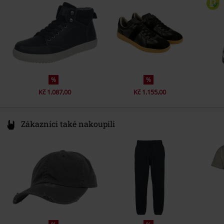
info@highdemandbrands.eu
Špička bot
Kulatý
Barva
černá
%
%
Kč 1.087,00
Kč 1.155,00
Zákazníci také nakoupili