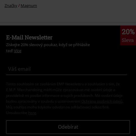
Značky
Magnum
20%
E-Mail Newsletter
Sleva
Získejte 20% slevový poukaz, když se přihlásíte
teď!
Více
Tímto souhlasím se zasíláním EMP Newslettru a souhlasím s tím, že
E.M.P. Merchandising mbH může zpracovávat mé osobní údaje a
pravidelně mi posílat informace o svých produktech. Mé osobní údaje
budou zpracovány v souladu s ustanoveními
Ochrana osobních údajů
.
Můj souhlas mohu kdykoliv odvolat na odhlašovací odkaz/link.
Unsubscribe
here
.
Odebírat