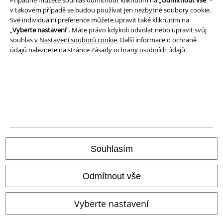
Ochrana osobních údajů
v takovém případě se budou používat jen nezbytné soubory cookie.
Své individuální preference můžete upravit také kliknutím na
Likvidace odpadu a ochrana životního prostředí
„
Vyberte nastavení
“. Máte právo kdykoli odvolat nebo upravit svůj
souhlas v
Nastavení souborů cookie
. Další informace o ochraně
Prohlášení o shodě
údajů naleznete na stránce
Zásady ochrany osobních údajů
.
Informace o přístupnosti
Nastavení souborů cookie
Odstoupení od smlouvy
Všechny ceny jsou včetně DPH, bez
poštovného a balného
Souhlasím
© 1986-2026 EMP Merchandising
Odmítnout vše
Vyberte nastavení
Naše online obchody