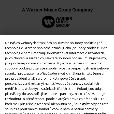
A Warner Music Group Company
Na našich webových stránkách používáme soubory cookie a jiné
technologie, které se společně označují jako „soubory cookies“. Tyto
technologie nám umožňují shromažďovat informace o uživatelích,
jejich chování a zařízeních. Některé soubory cookie umísťujeme my,
jiné pocházejí od našich partnerů. My a naši partneři používáme
soubory cookie pro zajištění spolehlivosti a bezpečnosti naší webové
stránky, pro zlepšení a přizpůsobení vašich nákupních zkušeností,
pro provádění analýz a pro marketingové účely (např.
Právní informace
personalizované reklamy) na naší webové stránce, v sociálních
médiích a na webových stránkách třetích stran. Pokud jsou údaje
Podmínky
přenášeny do USA, sdílejí se pouze s partnery, na které se vztahuje
rozhodnutí o přiměřenosti podle platných právních předpisů EU a
kteří mají příslušné osvědčení. Klepnutím na „
Souhlasím
“ vyjadřujete
Prohlášení
souhlas s používáním souborů cookie námi a našimi partnery.
Případně můžete souhlas odmítnout kliknutím na „
Odmítnout vše
“ -