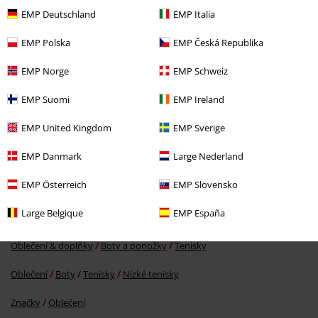
EMP Deutschland
EMP Italia
EMP Polska
EMP Česká Republika
EMP Norge
EMP Schweiz
EMP Suomi
EMP Ireland
EMP United Kingdom
EMP Sverige
Kč 1.899,00
EMP Danmark
Large Nederland
EMP Österreich
EMP Slovensko
More categories. More options.
Large Belgique
EMP España
Výprodej %
Boty
Tenisky
Oblečení & doplňky
Boty a ponožky
Tenisky
Oblečení
Boty
Tenisky
Nízké tenisky
Značky
Oblečení