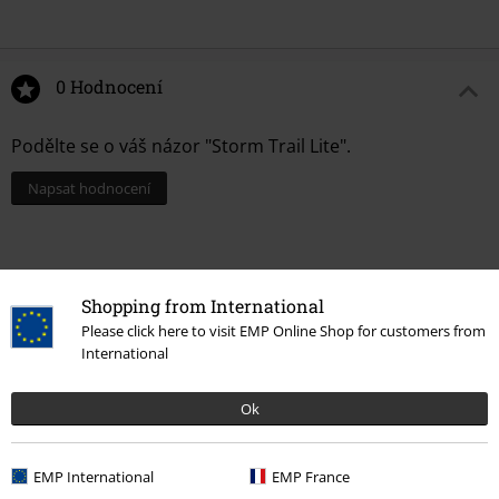
0 Hodnocení
Podělte se o váš názor "Storm Trail Lite".
Napsat hodnocení
Shopping from International
Please click here to visit EMP Online Shop for customers from
International
Ok
Naposledy navštívené
EMP International
EMP France