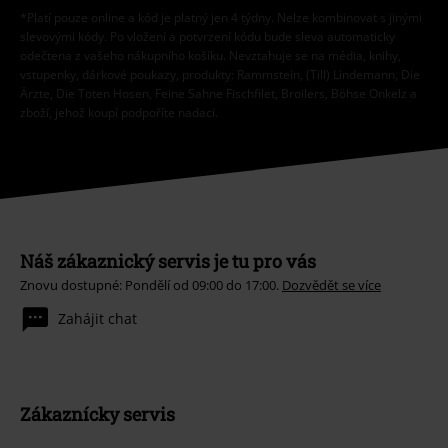
*Platí pouze online a kód je platný jen 4 týdny. Nelze kombinovat s jinými
slevovými kódy. Po vložení a potvrzení kódu bude sleva automaticky
odečtena z vašeho nákupního košíku. Nevztahuje se na média, knihy,
vstupenky, dárkové poukazy, produkty: Rammstein, (Till) Lindemann, Die
Ärzte, Die Toten Hosen, Feine Sahne Fischfilet, Broilers, Böhse Onkelz a
zboží, jehož koupí podpoříte nadaci.
Náš zákaznický servis je tu pro vás
Znovu dostupné: Pondělí od 09:00 do 17:00.
Dozvědět se více
Zahájit chat
Zákaznícky servis