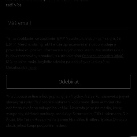
teď!
Více
Tímto souhlasím se zasíláním EMP Newslettru a souhlasím s tím, že
E.M.P. Merchandising mbH může zpracovávat mé osobní údaje a
pravidelně mi posílat informace o svých produktech. Mé osobní údaje
budou zpracovány v souladu s ustanoveními
Ochrana osobních údajů
.
Můj souhlas mohu kdykoliv odvolat na odhlašovací odkaz/link.
Unsubscribe
here
.
Odebírat
*Platí pouze online a kód je platný jen 4 týdny. Nelze kombinovat s jinými
slevovými kódy. Po vložení a potvrzení kódu bude sleva automaticky
odečtena z vašeho nákupního košíku. Nevztahuje se na média, knihy,
vstupenky, dárkové poukazy, produkty: Rammstein, (Till) Lindemann, Die
Ärzte, Die Toten Hosen, Feine Sahne Fischfilet, Broilers, Böhse Onkelz a
zboží, jehož koupí podpoříte nadaci.