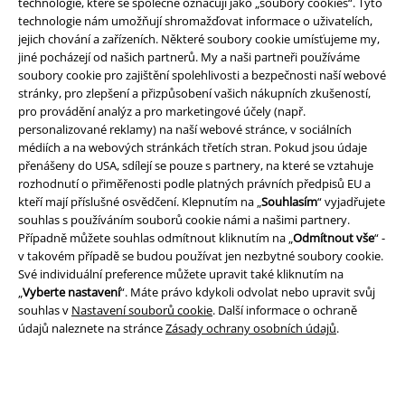
technologie, které se společně označují jako „soubory cookies“. Tyto
technologie nám umožňují shromažďovat informace o uživatelích,
jejich chování a zařízeních. Některé soubory cookie umísťujeme my,
jiné pocházejí od našich partnerů. My a naši partneři používáme
soubory cookie pro zajištění spolehlivosti a bezpečnosti naší webové
stránky, pro zlepšení a přizpůsobení vašich nákupních zkušeností,
pro provádění analýz a pro marketingové účely (např.
personalizované reklamy) na naší webové stránce, v sociálních
médiích a na webových stránkách třetích stran. Pokud jsou údaje
přenášeny do USA, sdílejí se pouze s partnery, na které se vztahuje
Právní informace
rozhodnutí o přiměřenosti podle platných právních předpisů EU a
kteří mají příslušné osvědčení. Klepnutím na „
Souhlasím
“ vyjadřujete
Podmínky
souhlas s používáním souborů cookie námi a našimi partnery.
Případně můžete souhlas odmítnout kliknutím na „
Odmítnout vše
“ -
Prohlášení
v takovém případě se budou používat jen nezbytné soubory cookie.
Své individuální preference můžete upravit také kliknutím na
Ochrana osobních údajů
„
Vyberte nastavení
“. Máte právo kdykoli odvolat nebo upravit svůj
souhlas v
Nastavení souborů cookie
. Další informace o ochraně
údajů naleznete na stránce
Zásady ochrany osobních údajů
.
Likvidace odpadu a ochrana životního prostředí
Prohlášení o shodě