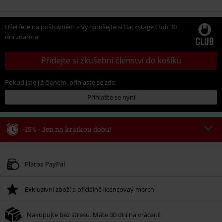
Ušetřete na poštovném a vyzkoušejte si Backstage Club 30
dní zdarma:
Přidejte si zkušební členství do košíku
Pokud jste již členem, přihlaste se zde:
Přihlašte se nyní
-15% - Jen na krátkou dobu!
Kód poukazu
WEEKEND
Kopírovat kód
Platné do 8/9/26
Platba PayPal
Minimální hodnota objednávky 1.299 Kč.
Exkluzivní zboží a oficiálně licencovaý merch
Po zadání kódu v košíku, se sleva uplatní automaticky.
Nelze kombinovat s jinými akciovými kódy. Sleva se nevztahuje na: knihy,
Nakupujte bez stresu. Máte 30 dní na vrácení!
média, vstupenky, Rammstein, (Till) Lindemann, Böhse Onkelz, Broilers, Die