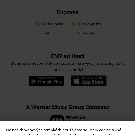
Doprava
Balíkovna
Balík Do ruky
EMP aplikaci
Stáhněte si novou EMP aplikaci zdarma a využijte všechny nové
funkce a výhody!
A Warner Music Group Company
Na našich webových stránkách používáme soubory cookie a jiné