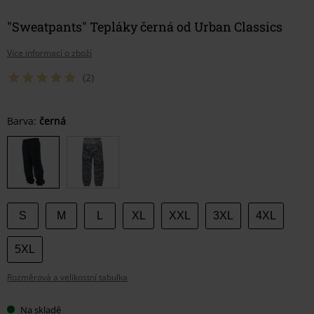
"Sweatpants" Tepláky černá od Urban Classics
Více informací o zboží
(2)
Vyberte
Barva:
černá
si
velikost
S
M
L
XL
XXL
3XL
4XL
5XL
Rozměrová a velikostní tabulka
Na skladě