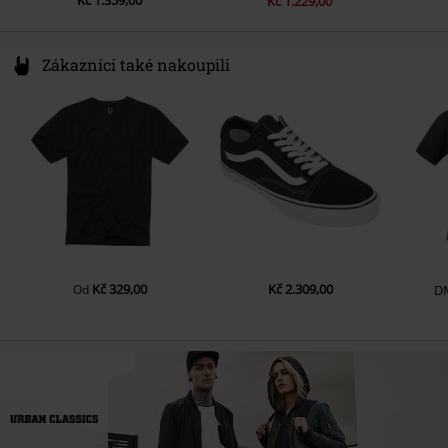
Kč 1.359,00
Kč 1.229,00
Zákazníci také nakoupili
Kč 329,00
Kč 2.309,00
Od
D