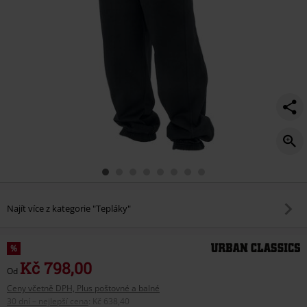
Najít více z kategorie "Tepláky"
%
Kč 798,00
Od
Ceny včetně DPH, Plus poštovné a balné
30 dní – nejlepší cena
:
Kč 638,40