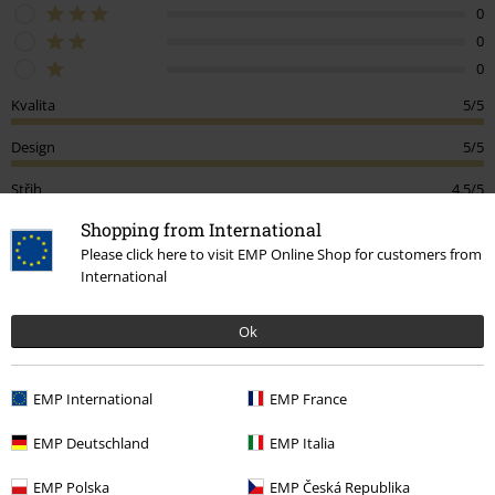
0
0
0
Kvalita
5/5
Design
5/5
Střih
4.5/5
Shopping from International
Podělte se o váš názor "Sweatpants".
Please click here to visit EMP Online Shop for customers from
International
Napsat hodnocení
How do reviews work?
Ok
Třídit podle
Datum
Nápomocný
EMP International
EMP France
EMP Deutschland
EMP Italia
Veronika B.
EMP Polska
EMP Česká Republika
2 Hodnocení