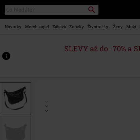
Přejít k
Vyhledávání
Katalog
hlavnímu
vyhledávání
obsahu
Novinky
Merch kapel
Zábava
Značky
Životní styl
Ženy
Muži
SLEVY až do -70% a 
https://www.emp-
shop.cz/p/ta%C5%A1ka-
spell/390219St.html