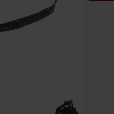
Kód pou
Platné do 8/9/
Minimální hod
Po zadání kódu
Nelze kombinov
Rammstein, (Ti
dárkové poukaz