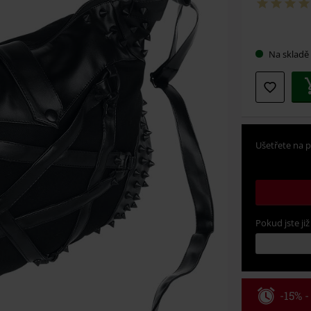
Vybert
Na skladě
si
velikos
Ušetřete na p
Pokud jste již
-15% 