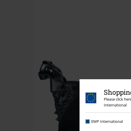
Shopping
Please click he
International
EMP International