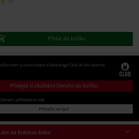
(1)
e
t
Přidat do košíku
oštovném a vyzkoušejte si Backstage Club 30 dní zdarma:
Přidejte si zkušební členství do košíku
 členem, přihlaste se zde:
Přihlašte se nyní
- Jen na krátkou dobu!