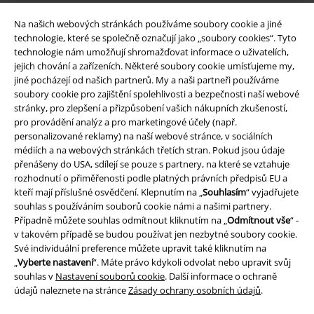
Na našich webových stránkách používáme soubory cookie a jiné
technologie, které se společně označují jako „soubory cookies“. Tyto
technologie nám umožňují shromažďovat informace o uživatelích,
jejich chování a zařízeních. Některé soubory cookie umísťujeme my,
jiné pocházejí od našich partnerů. My a naši partneři používáme
soubory cookie pro zajištění spolehlivosti a bezpečnosti naší webové
stránky, pro zlepšení a přizpůsobení vašich nákupních zkušeností,
Právní informace
pro provádění analýz a pro marketingové účely (např.
personalizované reklamy) na naší webové stránce, v sociálních
Podmínky
médiích a na webových stránkách třetích stran. Pokud jsou údaje
přenášeny do USA, sdílejí se pouze s partnery, na které se vztahuje
Prohlášení
rozhodnutí o přiměřenosti podle platných právních předpisů EU a
kteří mají příslušné osvědčení. Klepnutím na „
Souhlasím
“ vyjadřujete
souhlas s používáním souborů cookie námi a našimi partnery.
Ochrana osobních údajů
Případně můžete souhlas odmítnout kliknutím na „
Odmítnout vše
“ -
v takovém případě se budou používat jen nezbytné soubory cookie.
Likvidace odpadu a ochrana životního prostředí
Své individuální preference můžete upravit také kliknutím na
„
Vyberte nastavení
“. Máte právo kdykoli odvolat nebo upravit svůj
Prohlášení o shodě
souhlas v
Nastavení souborů cookie
. Další informace o ochraně
údajů naleznete na stránce
Zásady ochrany osobních údajů
.
Informace o přístupnosti