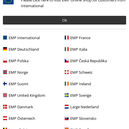
International
Ok
More categories. More options.
Novinky
Oblečení
Trička & topy
Trička
EMP International
EMP France
Merch kapel
Oblečení
Trička
EMP Deutschland
EMP Italia
Extra velikosti
Trička & topy
Trička
EMP Polska
EMP Česká Republika
Extra velikosti
Muži
Trička
EMP Norge
EMP Schweiz
Merch kapel
Žánr
Core
Metalcore
EMP Suomi
EMP Ireland
EMP United Kingdom
EMP Sverige
20%
EMP Danmark
Large Nederland
E-Mail Newsletter
Sleva
EMP Österreich
EMP Slovensko
Získejte 20% slevový poukaz, když se přihlásíte
teď!
Více