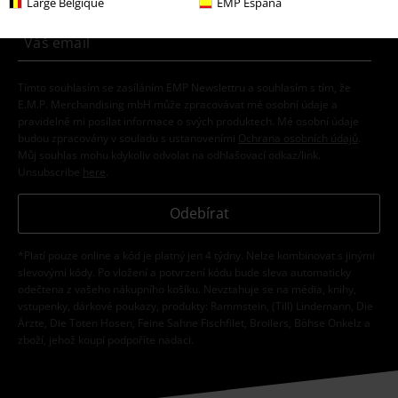
Large Belgique
EMP España
Tímto souhlasím se zasíláním EMP Newslettru a souhlasím s tím, že
E.M.P. Merchandising mbH může zpracovávat mé osobní údaje a
pravidelně mi posílat informace o svých produktech. Mé osobní údaje
budou zpracovány v souladu s ustanoveními
Ochrana osobních údajů
.
Můj souhlas mohu kdykoliv odvolat na odhlašovací odkaz/link.
Unsubscribe
here
.
Odebírat
*Platí pouze online a kód je platný jen 4 týdny. Nelze kombinovat s jinými
slevovými kódy. Po vložení a potvrzení kódu bude sleva automaticky
odečtena z vašeho nákupního košíku. Nevztahuje se na média, knihy,
vstupenky, dárkové poukazy, produkty: Rammstein, (Till) Lindemann, Die
Ärzte, Die Toten Hosen, Feine Sahne Fischfilet, Broilers, Böhse Onkelz a
zboží, jehož koupí podpoříte nadaci.