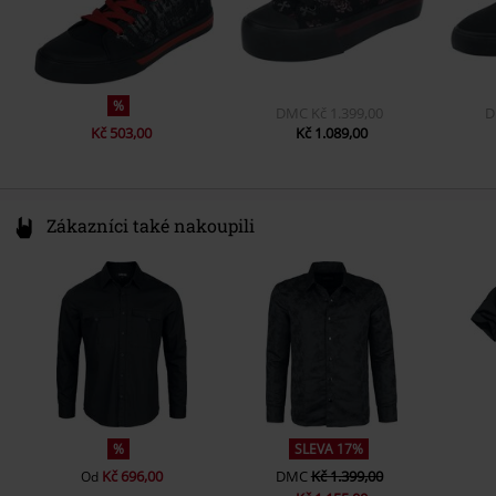
Špička bot
Kulatý
Barva
černá
%
DMC
Kč 1.399,00
Kč 503,00
Kč 1.089,00
Zákazníci také nakoupili
%
SLEVA 17%
Kč 696,00
DMC
Kč 1.399,00
Od