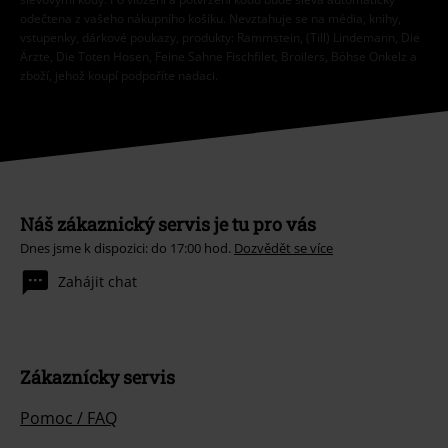
odečtena z vašeho nákupního košíku. Nevztahuje se na média, knihy,
vstupenky, dárkové poukazy, produkty: Rammstein, (Till) Lindemann, Die
Ärzte, Die Toten Hosen, Feine Sahne Fischfilet, Broilers, Böhse Onkelz a
zboží, jehož koupí podpoříte nadaci.
Náš zákaznický servis je tu pro vás
Dnes jsme k dispozici: do 17:00 hod.
Dozvědět se více
Zahájit chat
Zákaznícky servis
Pomoc / FAQ