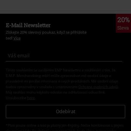
20%
E-Mail Newsletter
Sleva
Získejte 20% slevový poukaz, když se přihlásíte
teď!
Více
Tímto souhlasím se zasíláním EMP Newslettru a souhlasím s tím, že
E.M.P. Merchandising mbH může zpracovávat mé osobní údaje a
pravidelně mi posílat informace o svých produktech. Mé osobní údaje
budou zpracovány v souladu s ustanoveními
Ochrana osobních údajů
.
Můj souhlas mohu kdykoliv odvolat na odhlašovací odkaz/link.
Unsubscribe
here
.
Odebírat
*Platí pouze online a kód je platný jen 4 týdny. Nelze kombinovat s jinými
slevovými kódy. Po vložení a potvrzení kódu bude sleva automaticky