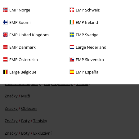
EMP Norge
EMP Schweiz
EMP Suomi
EMP Ireland
EMP United Kingdom
EMP Sverige
%
EMP Danmark
Large Nederland
Kč 409,00
EMP Österreich
EMP Slovensko
Large Belgique
EMP España
More categories. More options.
Oblečení & doplňky
Boty a ponožky
Tenisky
Značky
Muži
Značky
Oblečení
Značky
Boty
Tenisky
Značky
Boty
Exkluzivní