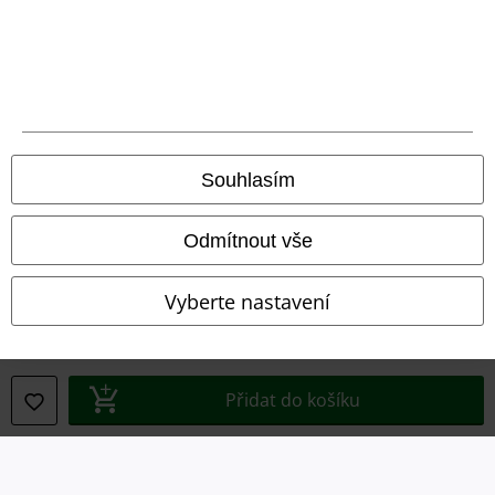
Likvidace odpadu a ochrana životního prostředí
Prohlášení o shodě
Informace o přístupnosti
Nastavení souborů cookie
Souhlasím
Odstoupení od smlouvy
Odmítnout vše
Všechny ceny jsou včetně DPH, bez
poštovného a balného
© 1986-2026 EMP Merchandising
Vyberte nastavení
Přidat do košíku
Naše online obchody
EMP International