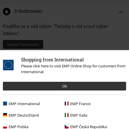
0 Hodnocení
Podělte se o váš názor "Tenisky s old scool cyber
lebkou".
Napsat hodnocení
Shopping from International
Please click here to visit EMP Online Shop for customers from
International
Ok
EMP International
EMP France
Naposledy navštívené
EMP Deutschland
EMP Italia
EMP Polska
EMP Česká Republika