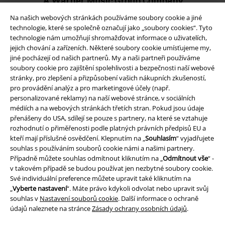
A Warner Music Group Company
Na našich webových stránkách používáme soubory cookie a jiné
technologie, které se společně označují jako „soubory cookies“. Tyto
technologie nám umožňují shromažďovat informace o uživatelích,
jejich chování a zařízeních. Některé soubory cookie umísťujeme my,
jiné pocházejí od našich partnerů. My a naši partneři používáme
soubory cookie pro zajištění spolehlivosti a bezpečnosti naší webové
stránky, pro zlepšení a přizpůsobení vašich nákupních zkušeností,
pro provádění analýz a pro marketingové účely (např.
personalizované reklamy) na naší webové stránce, v sociálních
médiích a na webových stránkách třetích stran. Pokud jsou údaje
přenášeny do USA, sdílejí se pouze s partnery, na které se vztahuje
rozhodnutí o přiměřenosti podle platných právních předpisů EU a
kteří mají příslušné osvědčení. Klepnutím na „
Souhlasím
“ vyjadřujete
Právní informace
souhlas s používáním souborů cookie námi a našimi partnery.
Případně můžete souhlas odmítnout kliknutím na „
Odmítnout vše
“ -
Podmínky
v takovém případě se budou používat jen nezbytné soubory cookie.
Své individuální preference můžete upravit také kliknutím na
Prohlášení
„
Vyberte nastavení
“. Máte právo kdykoli odvolat nebo upravit svůj
souhlas v
Nastavení souborů cookie
. Další informace o ochraně
údajů naleznete na stránce
Zásady ochrany osobních údajů
.
Ochrana osobních údajů