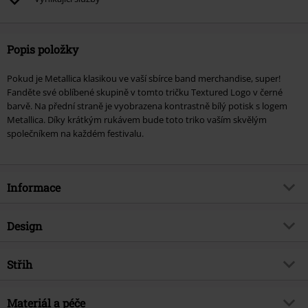
Popis položky
Pokud je Metallica klasikou ve vaší sbírce band merchandise, super!
Fanděte své oblíbené skupině v tomto tričku Textured Logo v černé
barvě. Na přední straně je vyobrazena kontrastně bílý potisk s logem
Metallica. Díky krátkým rukávem bude toto triko vaším skvělým
společníkem na každém festivalu.
Informace
Zboží č.
364978
Design
Název
Textured Logo
Typ výrobku
Tričko
Hudební žánr
Střih
Thrash metal
Vzor
běžný
Téma produktů
Merch kapel, Kapely
Střih/vrchní díl
Regular
Vytištěno
Materiál a péče
Ano
Licence
oficiálně licencovaný produkt