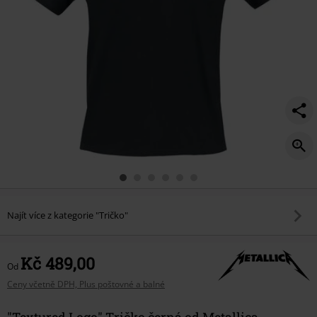
Najít více z kategorie "Tričko"
Kč 489,00
Od
Ceny včetně DPH, Plus poštovné a balné
"Textured Logo" Tričko černá od Metallica