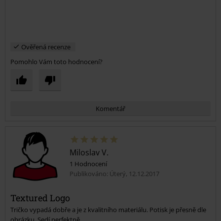
Ověřená recenze
Pomohlo Vám toto hodnocení?
Komentář
Miloslav V.
1 Hodnocení
Publikováno: Úterý, 12.12.2017
Textured Logo
Tričko vypadá dobře a je z kvalitního materiálu. Potisk je přesně dle
Odeslat komentář
obrázku. Sedí perfektně.