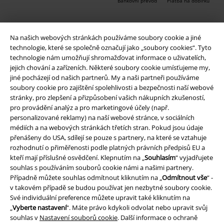
Bankovní převod
Platba na dobírku
Doprava
Na našich webových stránkách používáme soubory cookie a jiné
technologie, které se společně označují jako „soubory cookies“. Tyto
technologie nám umožňují shromažďovat informace o uživatelích,
jejich chování a zařízeních. Některé soubory cookie umísťujeme my,
Balíkovna
Balík Do ruky
jiné pocházejí od našich partnerů. My a naši partneři používáme
soubory cookie pro zajištění spolehlivosti a bezpečnosti naší webové
stránky, pro zlepšení a přizpůsobení vašich nákupních zkušeností,
pro provádění analýz a pro marketingové účely (např.
EMP aplikaci
personalizované reklamy) na naší webové stránce, v sociálních
Stáhněte si novou EMP aplikaci zdarma a využijte všechny nové
médiích a na webových stránkách třetích stran. Pokud jsou údaje
funkce a výhody!
přenášeny do USA, sdílejí se pouze s partnery, na které se vztahuje
rozhodnutí o přiměřenosti podle platných právních předpisů EU a
kteří mají příslušné osvědčení. Klepnutím na „
Souhlasím
“ vyjadřujete
souhlas s používáním souborů cookie námi a našimi partnery.
Případně můžete souhlas odmítnout kliknutím na „
Odmítnout vše
“ -
v takovém případě se budou používat jen nezbytné soubory cookie.
A Warner Music Group Company
Své individuální preference můžete upravit také kliknutím na
„
Vyberte nastavení
“. Máte právo kdykoli odvolat nebo upravit svůj
souhlas v
Nastavení souborů cookie
. Další informace o ochraně