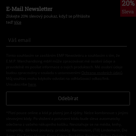
20%
E-Mail Newsletter
Sleva
Získejte 20% slevový poukaz, když se přihlásíte
teď!
Více
Tímto souhlasím se zasíláním EMP Newslettru a souhlasím s tím, že
E.M.P. Merchandising mbH může zpracovávat mé osobní údaje a
pravidelně mi posílat informace o svých produktech. Mé osobní údaje
budou zpracovány v souladu s ustanoveními
Ochrana osobních údajů
.
Můj souhlas mohu kdykoliv odvolat na odhlašovací odkaz/link.
Unsubscribe
here
.
Odebírat
*Platí pouze online a kód je platný jen 4 týdny. Nelze kombinovat s jinými
slevovými kódy. Po vložení a potvrzení kódu bude sleva automaticky
odečtena z vašeho nákupního košíku. Nevztahuje se na média, knihy,
vstupenky, dárkové poukazy, produkty: Rammstein, (Till) Lindemann, Die
Ärzte, Die Toten Hosen, Feine Sahne Fischfilet, Broilers, Böhse Onkelz a