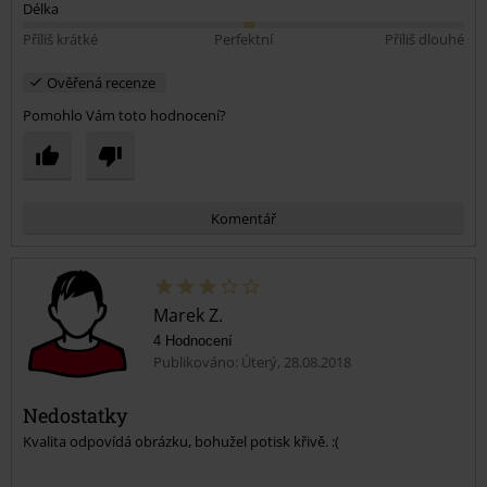
Délka
Příliš krátké
Perfektní
Příliš dlouhé
Ověřená recenze
Pomohlo Vám toto hodnocení?
Komentář
Marek Z.
4 Hodnocení
Publikováno: Úterý, 28.08.2018
Nedostatky
Kvalita odpovídá obrázku, bohužel potisk křivě. :(
Odeslat komentář