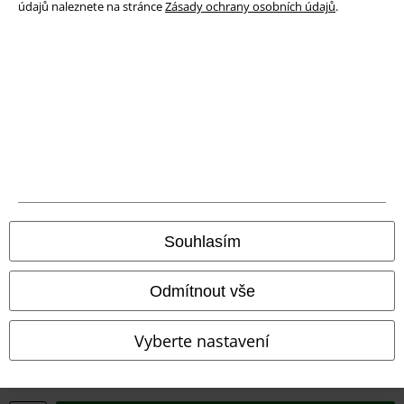
údajů naleznete na stránce
Zásady ochrany osobních údajů
.
Právní informace
Souhlasím
Podmínky
Prohlášení
Odmítnout vše
Ochrana osobních údajů
Vyberte nastavení
Likvidace odpadu a ochrana životního prostředí