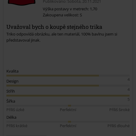
Publikováno: Sobota, 20.11.2021
Výška postavy v metrech: 1,70
Zakoupena velikost: S
Uvažoval bych o koupě stejného trika
Triko odpovídá obrázku, ale ten materiál, 100% bavlnu jsem si
představoval jinak.
Kvalita
4
Design
4
Střih
5
Šířka
Příliš úzké
Perfektní
Příliš široké
Délka
Příliš krátké
Perfektní
Příliš dlouhé