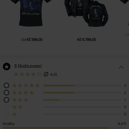
D
Kč 599,00
Kč 6.789,00
Od
5 Hodnocení
4,20
2
2
1
0
0
Kvalita
4.3/5