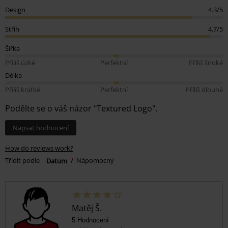
Design
4.3/5
Střih
4.7/5
Šířka
Příliš úzké
Perfektní
Příliš široké
Délka
Příliš krátké
Perfektní
Příliš dlouhé
Podělte se o váš názor "Textured Logo".
Napsat hodnocení
How do reviews work?
Třídit podle
Datum
Nápomocný
Matěj Š.
5 Hodnocení