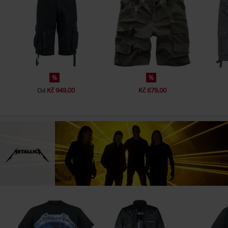
%
%
Kč 949,00
Kč 679,00
Od