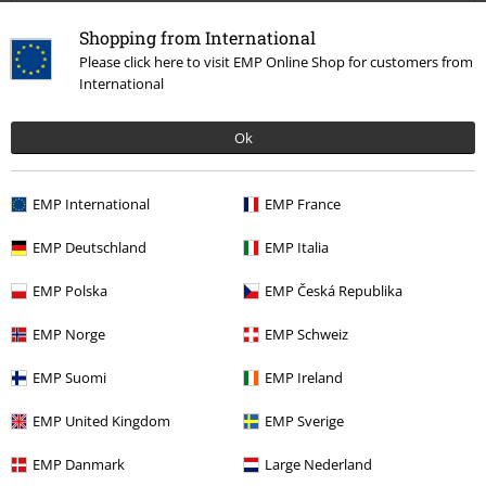
Shopping from International
Kvalita
Please click here to visit EMP Online Shop for customers from
5
International
Design
5
Střih
Ok
5
Šířka
Příliš úzké
Perfektní
Příliš široké
EMP International
EMP France
Délka
Příliš krátké
Perfektní
Příliš dlouhé
EMP Deutschland
EMP Italia
Ověřená recenze
EMP Polska
EMP Česká Republika
Pomohlo Vám toto hodnocení?
EMP Norge
EMP Schweiz
EMP Suomi
EMP Ireland
EMP United Kingdom
EMP Sverige
Komentář
EMP Danmark
Large Nederland