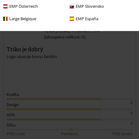
EMP Österreich
EMP Slovensko
Mikulas H.
1 Hodnocení
Large Belgique
EMP España
Publikováno: Neděle, 09.12.2018
Výška postavy v metrech: 1,79
Zakoupena velikost: XL
Odeslat komentář
Triko je dobrý
Logo ukazuje komu fandím
Kvalita
4
Design
4
Střih
4
Šířka
Příliš úzké
Perfektní
Příliš široké