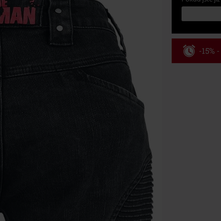
-15% 
Kód pou
Platné do 8/9/
Minimální hod
Po zadání kódu
Nelze kombinov
Rammstein, (Ti
dárkové poukaz