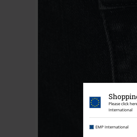
Shopping
Please click he
International
EMP International