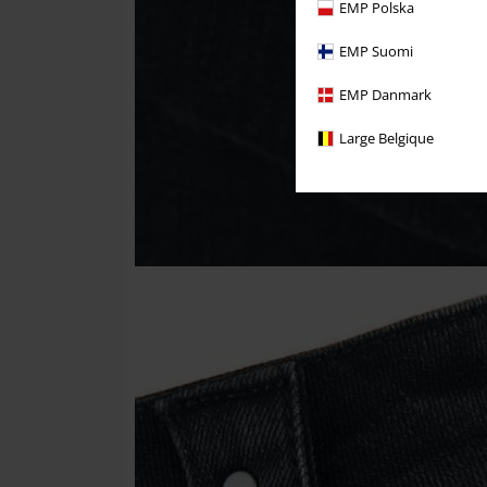
EMP Polska
EMP Suomi
EMP Danmark
Large Belgique