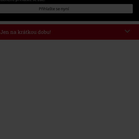
Přihlašte se nyní
- Jen na krátkou dobu!
kazu
WEEKEND
Kopírovat kód
26
nota objednávky 1.299 Kč.
 v košíku, se sleva uplatní automaticky.
at s jinými akciovými kódy. Sleva se nevztahuje na: knihy, média, vstupenky,
ll) Lindemann, Böhse Onkelz, Broilers, Die Ärzte, Die Toten Hosen, Metality,
y a položky, jejichž koupí podpoříte nadaci.