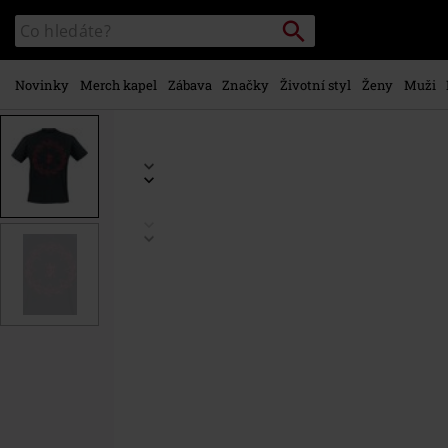
Přejít k
Vyhledávání
Katalog
hlavnímu
vyhledávání
obsahu
Novinky
Merch kapel
Zábava
Značky
Životní styl
Ženy
Muži
https://www.emp-
shop.cz/p/the-
dark-
ages-
-
-
red-
shield/586117.html