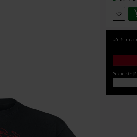
Ušetřete na p
Pokud jste již