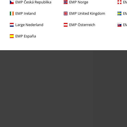
EMP Česká Republika
EMP Norge
EM
EMP Ireland
EMP United Kingdom
EM
Large Nederland
EMP Österreich
EM
EMP España