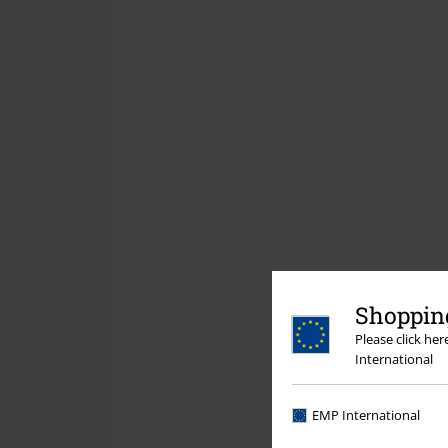
Shopping
Please click he
International
EMP International