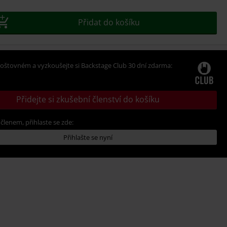
Přidat do košíku
oštovném a vyzkoušejte si Backstage Club 30 dní zdarma:
Přidejte si zkušební členství do košíku
 členem, přihlaste se zde:
Přihlašte se nyní