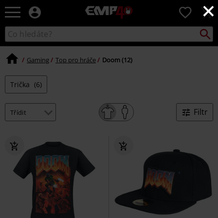
×
EMP
0
-
Hudba,
Vyhled
Katalog
TV
vyhledávání
filmy
&
Gaming
Top pro hráče
Doom (12)
seriály,
Merch
Trička
(6)
pro
hráče,
Alternativní
Filtr
móda