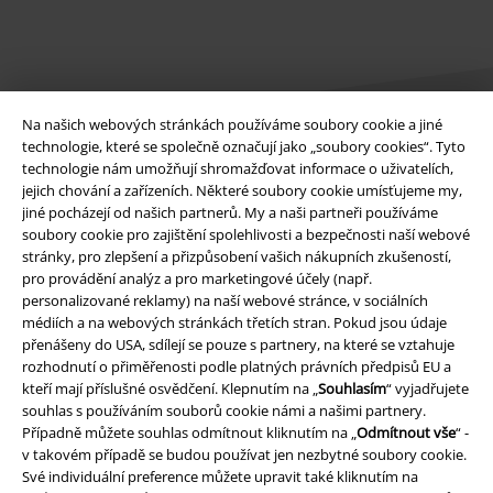
Na našich webových stránkách používáme soubory cookie a jiné
technologie, které se společně označují jako „soubory cookies“. Tyto
technologie nám umožňují shromažďovat informace o uživatelích,
jejich chování a zařízeních. Některé soubory cookie umísťujeme my,
Právní informace
jiné pocházejí od našich partnerů. My a naši partneři používáme
soubory cookie pro zajištění spolehlivosti a bezpečnosti naší webové
Podmínky
stránky, pro zlepšení a přizpůsobení vašich nákupních zkušeností,
pro provádění analýz a pro marketingové účely (např.
Prohlášení
personalizované reklamy) na naší webové stránce, v sociálních
médiích a na webových stránkách třetích stran. Pokud jsou údaje
Ochrana osobních údajů
přenášeny do USA, sdílejí se pouze s partnery, na které se vztahuje
rozhodnutí o přiměřenosti podle platných právních předpisů EU a
Likvidace odpadu a ochrana životního prostředí
kteří mají příslušné osvědčení. Klepnutím na „
Souhlasím
“ vyjadřujete
souhlas s používáním souborů cookie námi a našimi partnery.
Případně můžete souhlas odmítnout kliknutím na „
Odmítnout vše
“ -
Prohlášení o shodě
v takovém případě se budou používat jen nezbytné soubory cookie.
Své individuální preference můžete upravit také kliknutím na
Informace o přístupnosti