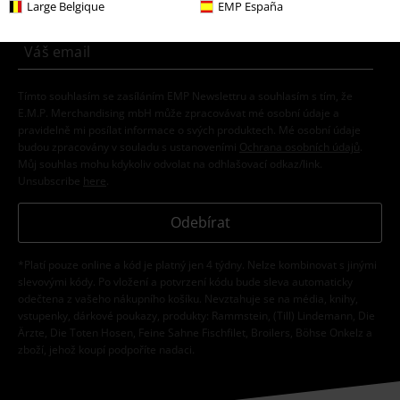
Large Belgique
EMP España
Tímto souhlasím se zasíláním EMP Newslettru a souhlasím s tím, že
E.M.P. Merchandising mbH může zpracovávat mé osobní údaje a
pravidelně mi posílat informace o svých produktech. Mé osobní údaje
budou zpracovány v souladu s ustanoveními
Ochrana osobních údajů
.
Můj souhlas mohu kdykoliv odvolat na odhlašovací odkaz/link.
Unsubscribe
here
.
Odebírat
*Platí pouze online a kód je platný jen 4 týdny. Nelze kombinovat s jinými
slevovými kódy. Po vložení a potvrzení kódu bude sleva automaticky
odečtena z vašeho nákupního košíku. Nevztahuje se na média, knihy,
vstupenky, dárkové poukazy, produkty: Rammstein, (Till) Lindemann, Die
Ärzte, Die Toten Hosen, Feine Sahne Fischfilet, Broilers, Böhse Onkelz a
zboží, jehož koupí podpoříte nadaci.