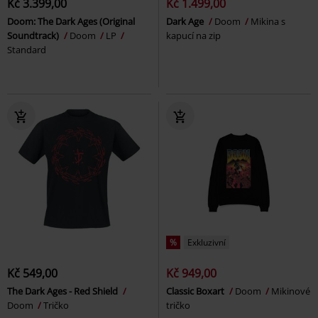
Kč 3.399,00
Kč 1.499,00
Doom: The Dark Ages (Original
Dark Age
Doom
Mikina s
Soundtrack)
Doom
LP
kapucí na zip
Standard
%
Exkluzivní
Kč 549,00
Kč 949,00
The Dark Ages - Red Shield
Classic Boxart
Doom
Mikinové
Doom
Tričko
tričko