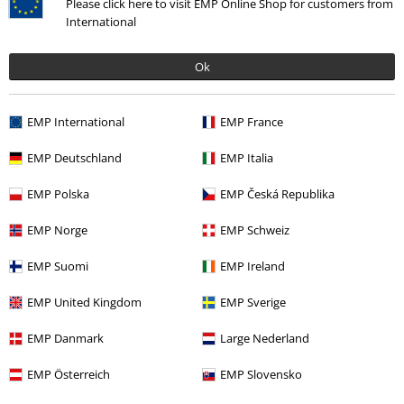
Please click here to visit EMP Online Shop for customers from
hráče touží. Na každém předmětu najdete ikonické symboly a motivy
International
hry, které do vašeho každodenního života vnesou ten zvláštní pocit z
Doomu.
Ok
Herní zboží Doom - víc než jen oblečení
Náš výběr herního zboží Doom zdaleka přesahuje rámec oblečení.
Objevte řadu sběratelských předmětů, plakátů a bytových doplňků,
EMP International
EMP France
které dokonale doplní váš herní koutek. Každý kousek je navržen s
velkým důrazem na detail a nabízí vám možnost proměnit svůj domov v
EMP Deutschland
EMP Italia
pravou jeskyni fanoušků hry Doom.
EMP Polska
EMP Česká Republika
Objednejte si zboží Doom nyní a ušetřete
Objednejte si nyní zboží Doom online a využijte našich atraktivních
EMP Norge
EMP Schweiz
nabídek. Ať už jste dlouholetým fanouškem, nebo v temném světě hry
Doom teprve začínáte, zaručeně najdete to správné zboží, které doplní
EMP Suomi
EMP Ireland
vaši sbírku, nebo najdete výjimečný dárek pro ostatní fanoušky. Nechte
se inspirovat naší nabídkou a ponořte se do fascinujícího světa Doomu!
EMP United Kingdom
EMP Sverige
EMP Danmark
Large Nederland
20%
E-Mail Newsletter
Sleva
EMP Österreich
EMP Slovensko
Získejte 20% slevový poukaz, když se přihlásíte
teď!
Více