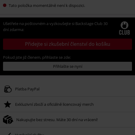
Tato položka momentálně není k dispozici.
Ušetřete na poštovném a vyzkoušejte si Backstage Club 30
dní zdarma:
Přidejte si zkušební členství do košíku
Pokud jste již členem, přihlaste se zde:
Přihlašte se nyní
Platba PayPal
Exkluzivní zboží a oficiálně licencovaý merch
Nakupujte bez stresu. Máte 30 dní na vrácení!