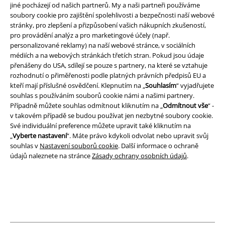
jiné pocházejí od našich partnerů. My a naši partneři používáme
soubory cookie pro zajištění spolehlivosti a bezpečnosti naší webové
stránky, pro zlepšení a přizpůsobení vašich nákupních zkušeností,
Právní informace
pro provádění analýz a pro marketingové účely (např.
Podmínky
personalizované reklamy) na naší webové stránce, v sociálních
médiích a na webových stránkách třetích stran. Pokud jsou údaje
přenášeny do USA, sdílejí se pouze s partnery, na které se vztahuje
Prohlášení
rozhodnutí o přiměřenosti podle platných právních předpisů EU a
kteří mají příslušné osvědčení. Klepnutím na „
Souhlasím
“ vyjadřujete
Ochrana osobních údajů
souhlas s používáním souborů cookie námi a našimi partnery.
Případně můžete souhlas odmítnout kliknutím na „
Odmítnout vše
“ -
Likvidace odpadu a ochrana životního prostředí
v takovém případě se budou používat jen nezbytné soubory cookie.
Své individuální preference můžete upravit také kliknutím na
Prohlášení o shodě
„
Vyberte nastavení
“. Máte právo kdykoli odvolat nebo upravit svůj
souhlas v
Nastavení souborů cookie
. Další informace o ochraně
údajů naleznete na stránce
Zásady ochrany osobních údajů
.
Informace o přístupnosti
Nastavení souborů cookie
Odstoupení od smlouvy