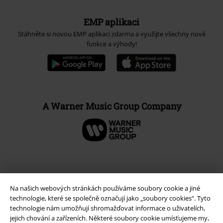
EMP aplikaci
Stáhněte si novou EMP aplikaci zdarma a využijte všechny nové
funkce a výhody!
A Warner Music Group Company
Na našich webových stránkách používáme soubory cookie a jiné
technologie, které se společně označují jako „soubory cookies“. Tyto
technologie nám umožňují shromažďovat informace o uživatelích,
jejich chování a zařízeních. Některé soubory cookie umísťujeme my,