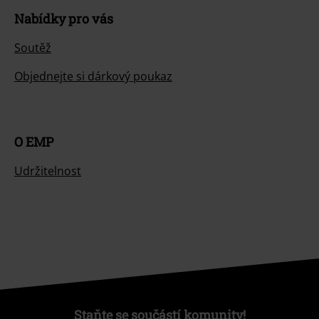
Nabídky pro vás
Soutěž
Objednejte si dárkový poukaz
O EMP
Udržitelnost
Staňte se součástí komunity!