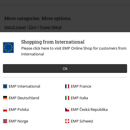
More categories. More options.
Merch kapel
Žánr
Power Metal
Výprodej %
Média
CDs
Shopping from International
Please click here to visit EMP Online Shop for customers from
Merch kapel
Média
CD
International
Ok
20%
E-Mail Newsletter
Sleva
EMP International
EMP France
Získejte 20% slevový poukaz, když se přihlásíte
teď!
Více
EMP Deutschland
EMP Italia
EMP Polska
EMP Česká Republika
EMP Norge
EMP Schweiz
Tímto souhlasím se zasíláním EMP Newslettru a souhlasím s tím, že