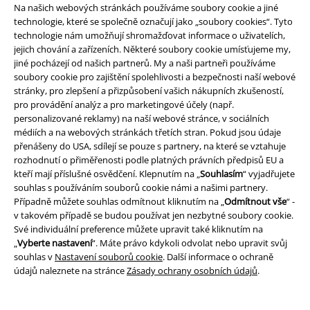
Na našich webových stránkách používáme soubory cookie a jiné
technologie, které se společně označují jako „soubory cookies“. Tyto
technologie nám umožňují shromažďovat informace o uživatelích,
jejich chování a zařízeních. Některé soubory cookie umísťujeme my,
jiné pocházejí od našich partnerů. My a naši partneři používáme
soubory cookie pro zajištění spolehlivosti a bezpečnosti naší webové
stránky, pro zlepšení a přizpůsobení vašich nákupních zkušeností,
Právní informace
pro provádění analýz a pro marketingové účely (např.
personalizované reklamy) na naší webové stránce, v sociálních
Podmínky
médiích a na webových stránkách třetích stran. Pokud jsou údaje
přenášeny do USA, sdílejí se pouze s partnery, na které se vztahuje
Prohlášení
rozhodnutí o přiměřenosti podle platných právních předpisů EU a
kteří mají příslušné osvědčení. Klepnutím na „
Souhlasím
“ vyjadřujete
souhlas s používáním souborů cookie námi a našimi partnery.
Ochrana osobních údajů
Případně můžete souhlas odmítnout kliknutím na „
Odmítnout vše
“ -
v takovém případě se budou používat jen nezbytné soubory cookie.
Likvidace odpadu a ochrana životního prostředí
Své individuální preference můžete upravit také kliknutím na
„
Vyberte nastavení
“. Máte právo kdykoli odvolat nebo upravit svůj
Prohlášení o shodě
souhlas v
Nastavení souborů cookie
. Další informace o ochraně
údajů naleznete na stránce
Zásady ochrany osobních údajů
.
Informace o přístupnosti