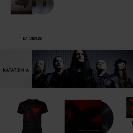
6.
Pale Flag [04:23]
7.
Passer [06:25]
8.
Sistere (04:11)
Kč 1.309,00