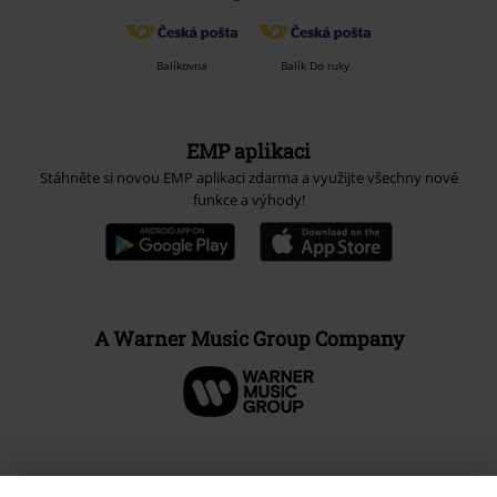
Balíkovna
Balík Do ruky
EMP aplikaci
Stáhněte si novou EMP aplikaci zdarma a využijte všechny nové
funkce a výhody!
A Warner Music Group Company