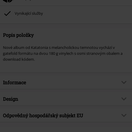
Vynikající služby
Popis položky
Nové album od Katatonia s melancholickou temnotou vychází v
gatefold formátu na dvou 180 g vinylech s osmi stranovým obalem a
download kódem.
Informace
Zboží č.
330508
Design
Název
The fall of hearts
Typ výrobku
LP
Hudební žánr
Odpovědný hospodářský subjekt EU
Gothic Metal
Média - formát 1-3
2-LP
Téma produktů
Kapely
Edel Music & Entertainment GmbH