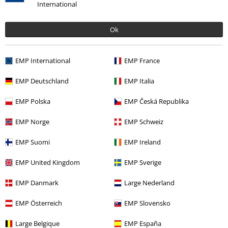
International
Ok
More categories. More options.
Merch kapel
Top Bands
Katatonia
EMP International
EMP France
Témata
Gotika
Média
LP
EMP Deutschland
EMP Italia
Merch kapel
Média
LP
EMP Polska
EMP Česká Republika
Výprodej %
Média
Vinyl
EMP Norge
EMP Schweiz
Merch kapel
Žánr
EMP Suomi
EMP Ireland
EMP United Kingdom
EMP Sverige
20%
EMP Danmark
Large Nederland
E-Mail Newsletter
Sleva
Získejte 20% slevový poukaz, když se přihlásíte
EMP Österreich
EMP Slovensko
teď!
Více
Large Belgique
EMP España