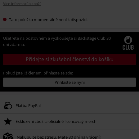
Více informací o zboží
Tato položka momentálně není k dispozici.
Ušetřete na poštovném a vyzkoušejte si Backstage Club 30
dní zdarma:
Přidejte si zkušební členství do košíku
Pokud jste již členem, přihlaste se zde:
Přihlašte se nyní
Platba PayPal
Exkluzivní zboží a oficiálně licencovaý merch
Nakupujte bez stresu. Máte 30 dní na vrácení!