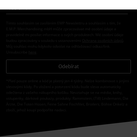
Tímto souhlasím se zasíláním EMP Newslettru a souhlasím s tím, že
E.M.P. Merchandising mbH může zpracovávat mé osobní údaje a
pravidelně mi posílat informace o svých produktech. Mé osobní údaje
budou zpracovány v souladu s ustanoveními
Ochrana osobních údajů
.
Můj souhlas mohu kdykoliv odvolat na odhlašovací odkaz/link.
Unsubscribe
here
.
Odebírat
*Platí pouze online a kód je platný jen 4 týdny. Nelze kombinovat s jinými
slevovými kódy. Po vložení a potvrzení kódu bude sleva automaticky
odečtena z vašeho nákupního košíku. Nevztahuje se na média, knihy,
vstupenky, dárkové poukazy, produkty: Rammstein, (Till) Lindemann, Die
Ärzte, Die Toten Hosen, Feine Sahne Fischfilet, Broilers, Böhse Onkelz a
zboží, jehož koupí podpoříte nadaci.