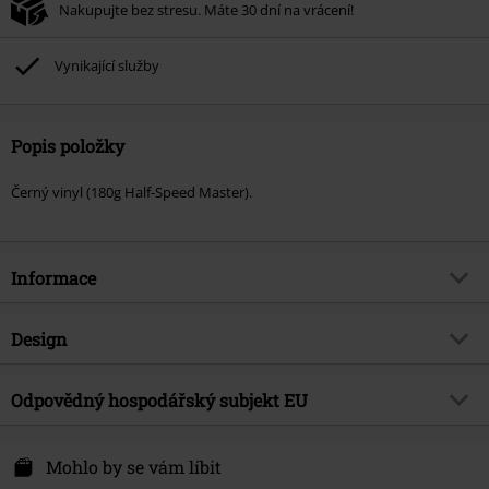
Nakupujte bez stresu. Máte 30 dní na vrácení!
Vynikající služby
Popis položky
Černý vinyl (180g Half-Speed ​​​​Master).
Informace
Zboží č.
588773
Design
Název
The last command
Typ výrobku
LP
Hudební žánr
Odpovědný hospodářský subjekt EU
Alternativní / nezávislý
Média - formát 1-3
LP
Téma produktů
Kapely
Edel Music & Entertainment GmbH
Neumühlen 17
Mohlo by se vám líbit
Kapela
W.A.S.P.
22763 Hamburg