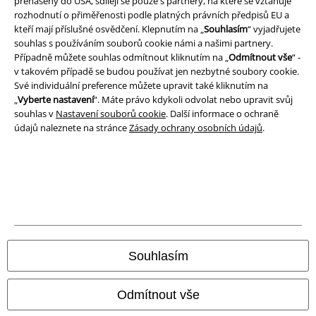
přenášeny do USA, sdílejí se pouze s partnery, na které se vztahuje
rozhodnutí o přiměřenosti podle platných právních předpisů EU a
kteří mají příslušné osvědčení. Klepnutím na „
Souhlasím
“ vyjadřujete
Právní informace
souhlas s používáním souborů cookie námi a našimi partnery.
Případně můžete souhlas odmítnout kliknutím na „
Odmítnout vše
“ -
Podmínky
v takovém případě se budou používat jen nezbytné soubory cookie.
Své individuální preference můžete upravit také kliknutím na
Prohlášení
„
Vyberte nastavení
“. Máte právo kdykoli odvolat nebo upravit svůj
souhlas v
Nastavení souborů cookie
. Další informace o ochraně
Ochrana osobních údajů
údajů naleznete na stránce
Zásady ochrany osobních údajů
.
Likvidace odpadu a ochrana životního prostředí
Prohlášení o shodě
Informace o přístupnosti
Nastavení souborů cookie
Souhlasím
Odstoupení od smlouvy
Odmítnout vše
Všechny ceny jsou včetně DPH, bez
poštovného a balného