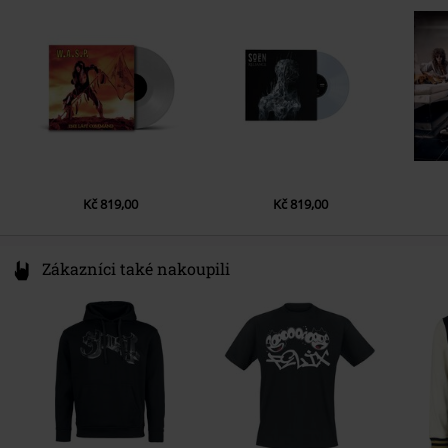
Datum vydání
7/18/25
Germany
info@edel.com
Kč 819,00
Kč 819,00
Zákazníci také nakoupili