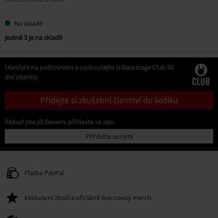
Na skladě
Jedině 5 je na skladě
Ušetřete na poštovném a vyzkoušejte si Backstage Club 30
dní zdarma:
Přidejte si zkušební členství do košíku
Pokud jste již členem, přihlaste se zde:
Přihlašte se nyní
Platba PayPal
Exkluzivní zboží a oficiálně licencovaý merch