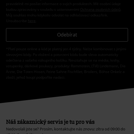
pravidelně mi posílat informace o svých produktech. Mé osobní údaje
budou zpracovány v souladu s ustanoveními
Ochrana osobních údajů
.
Můj souhlas mohu kdykoliv odvolat na odhlašovací odkaz/link.
Unsubscribe
here
.
Odebírat
*Platí pouze online a kód je platný jen 4 týdny. Nelze kombinovat s jinými
slevovými kódy. Po vložení a potvrzení kódu bude sleva automaticky
odečtena z vašeho nákupního košíku. Nevztahuje se na média, knihy,
vstupenky, dárkové poukazy, produkty: Rammstein, (Till) Lindemann, Die
Ärzte, Die Toten Hosen, Feine Sahne Fischfilet, Broilers, Böhse Onkelz a
zboží, jehož koupí podpoříte nadaci.
Náš zákaznický servis je tu pro vás
Nedovolali jste se? Prosím, kontaktujte nás znovu: zítra od 09:00 do