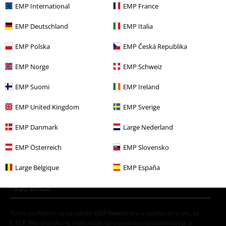
EMP International
EMP France
More categories. More options.
Merch kapel
Žánr
Alternative Indie
EMP Deutschland
EMP Italia
Merch kapel
Média
LP
EMP Polska
EMP Česká Republika
Výprodej %
Média
Vinyl
EMP Norge
EMP Schweiz
Merch kapel
Top Bands
W.A.S.P.
EMP Suomi
EMP Ireland
EMP United Kingdom
EMP Sverige
20%
EMP Danmark
Large Nederland
E-Mail Newsletter
Sleva
EMP Österreich
EMP Slovensko
Získejte 20% slevový poukaz, když se přihlásíte
teď!
Více
Large Belgique
EMP España
Tímto souhlasím se zasíláním EMP Newslettru a souhlasím s tím, že
E.M.P. Merchandising mbH může zpracovávat mé osobní údaje a