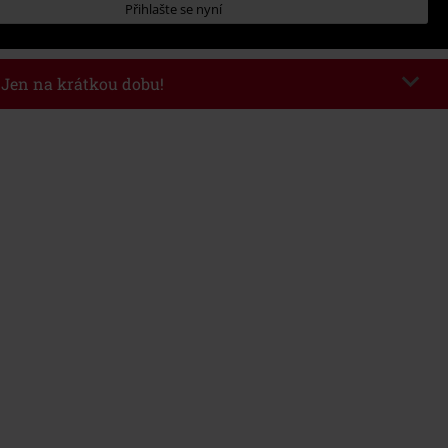
Přihlašte se nyní
- Jen na krátkou dobu!
kazu
WEEKEND
Kopírovat kód
26
nota objednávky 1.299 Kč.
 v košíku, se sleva uplatní automaticky.
at s jinými akciovými kódy. Sleva se nevztahuje na: knihy, média, vstupenky,
ll) Lindemann, Böhse Onkelz, Broilers, Die Ärzte, Die Toten Hosen, Metality,
y a položky, jejichž koupí podpoříte nadaci.