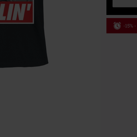
-15% 
Kód pou
Platné do 8/9/
Minimální hod
Po zadání kódu
Nelze kombinov
Rammstein, (Ti
dárkové poukaz