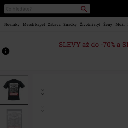
Přejít k
Vyhledávání
Katalog
hlavnímu
vyhledávání
obsahu
Novinky
Merch kapel
Zábava
Značky
Životní styl
Ženy
Muži
SLEVY až do -70% a 
https://www.emp-
shop.cz/p/the-
mandalorian-
-
-
chillin%27/510540.html