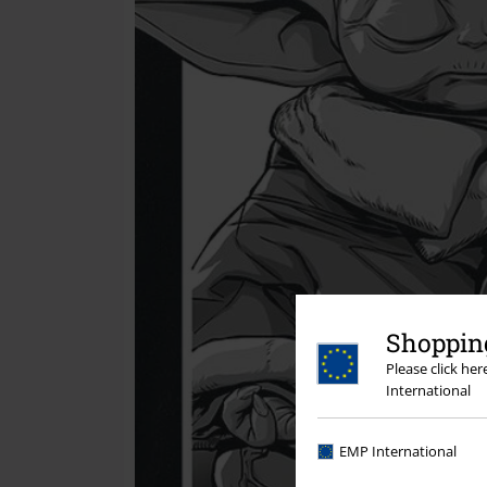
Shopping
Please click he
International
EMP International