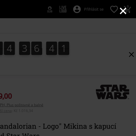
×
0
Přihlásit se
1
4
3
6
3
9
1
4
3
6
3
8
9
8
4
0
9,00
PH, Plus poštovné a balné
pší cena
:
Kč 1.016,34
andalorian - Logo" Mikina s kapucí
od Star Wars