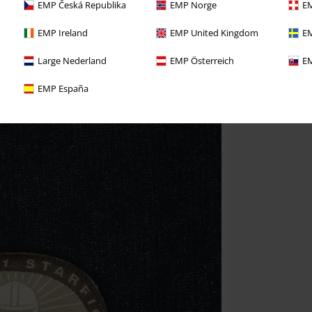
EMP Česká Republika
EMP Norge
EM
EMP Ireland
EMP United Kingdom
EM
Large Nederland
EMP Österreich
EM
EMP España