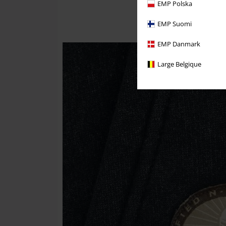
EMP Polska
EMP Suomi
EMP Danmark
Large Belgique