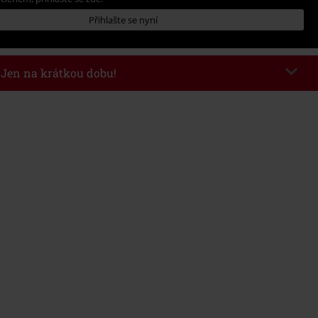
Přihlašte se nyní
- Jen na krátkou dobu!
kazu
WEEKEND
Kopírovat kód
26
nota objednávky 1.299 Kč.
 v košíku, se sleva uplatní automaticky.
at s jinými akciovými kódy. Sleva se nevztahuje na: knihy, média, vstupenky,
ll) Lindemann, Böhse Onkelz, Broilers, Die Ärzte, Die Toten Hosen, Metality,
y a položky, jejichž koupí podpoříte nadaci.