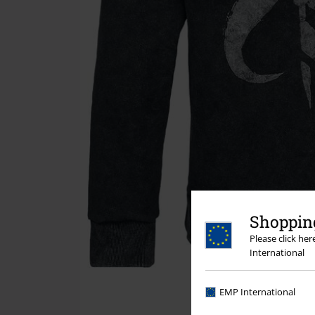
Shopping
Please click he
International
EMP International