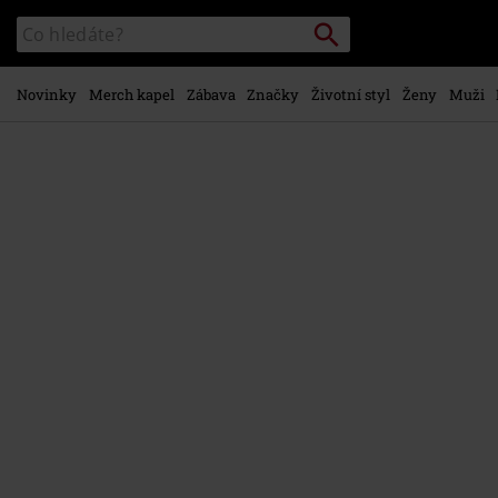
Přejít k
Vyhledávání
Katalog
hlavnímu
vyhledávání
obsahu
Novinky
Merch kapel
Zábava
Značky
Životní styl
Ženy
Muži
https://www.emp-
shop.cz/p/the-
surface-
seems-
so-
far/573045St.html