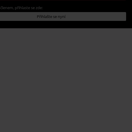
 členem, přihlaste se zde:
Přihlašte se nyní