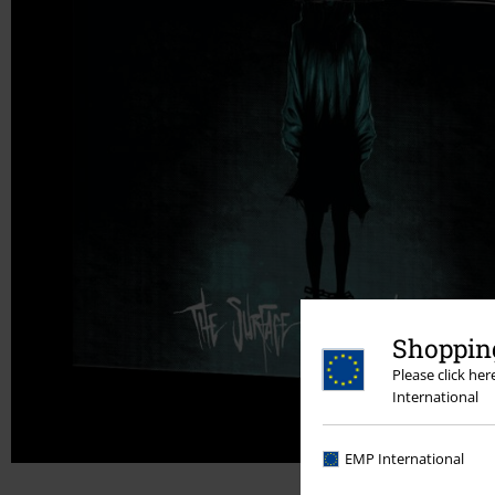
Shopping
Please click he
International
EMP International