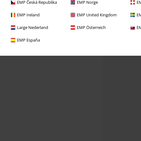
EMP Česká Republika
EMP Norge
EM
EMP Ireland
EMP United Kingdom
EM
Large Nederland
EMP Österreich
EM
EMP España