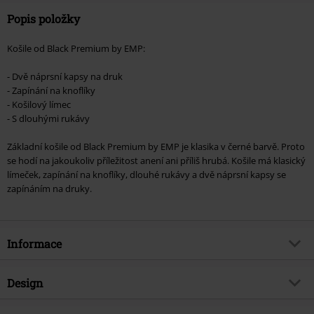
Popis položky
Košile od Black Premium by EMP:
- Dvě náprsní kapsy na druk
- Zapínání na knoflíky
- Košilový límec
- S dlouhými rukávy
Základní košile od Black Premium by EMP je klasika v černé barvě. Proto
se hodí na jakoukoliv příležitost anení ani příliš hrubá. Košile má klasický
límeček, zapínání na knoflíky, dlouhé rukávy a dvě náprsní kapsy se
zapínáním na druky.
Informace
Zboží č.
336749
Design
Název
There Is No Business Like Rock
Business