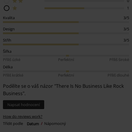
0
1
Kvalita
3/5
Design
3/5
Střih
3/5
Šířka
Příliš úzké
Perfektní
Příliš široké
Délka
Příliš krátké
Perfektní
Příliš dlouhé
Podělte se o váš názor "There Is No Business Like Rock
Business".
Napsat hodnocení
How do reviews work?
Třídit podle
Datum
Nápomocný