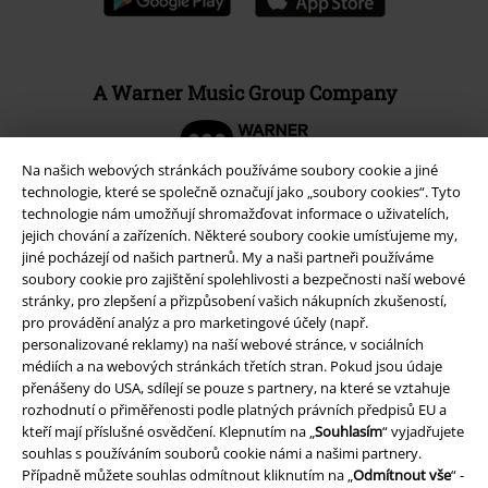
A Warner Music Group Company
Na našich webových stránkách používáme soubory cookie a jiné
technologie, které se společně označují jako „soubory cookies“. Tyto
technologie nám umožňují shromažďovat informace o uživatelích,
jejich chování a zařízeních. Některé soubory cookie umísťujeme my,
jiné pocházejí od našich partnerů. My a naši partneři používáme
soubory cookie pro zajištění spolehlivosti a bezpečnosti naší webové
stránky, pro zlepšení a přizpůsobení vašich nákupních zkušeností,
pro provádění analýz a pro marketingové účely (např.
personalizované reklamy) na naší webové stránce, v sociálních
médiích a na webových stránkách třetích stran. Pokud jsou údaje
přenášeny do USA, sdílejí se pouze s partnery, na které se vztahuje
Právní informace
rozhodnutí o přiměřenosti podle platných právních předpisů EU a
kteří mají příslušné osvědčení. Klepnutím na „
Souhlasím
“ vyjadřujete
Podmínky
souhlas s používáním souborů cookie námi a našimi partnery.
Případně můžete souhlas odmítnout kliknutím na „
Odmítnout vše
“ -