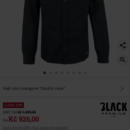
Najít více z kategorie "Dlouhý rukáv"
SLEVA 33%
DMC
Od
Kč 1.399,00
Kč 926,00
Od
Ceny včetně DPH, Plus poštovné a balné