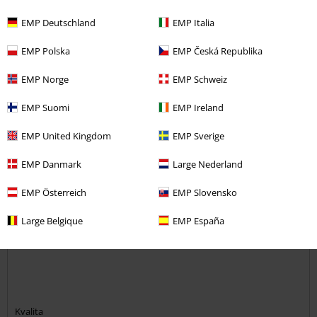
EMP Deutschland
EMP Italia
EMP Polska
EMP Česká Republika
Komentář
EMP Norge
EMP Schweiz
EMP Suomi
EMP Ireland
Silvie M.
EMP United Kingdom
EMP Sverige
4 Hodnocení
Publikováno: Pátek, 02.01.2026
EMP Danmark
Large Nederland
Výška postavy v metrech: 1,90
Zakoupena velikost: XL
EMP Österreich
EMP Slovensko
Odeslat komentář
Ester
Large Belgique
EMP España
Good look
Kvalita