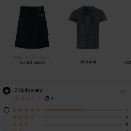
DMC
Od
Kč 1.899,00
Kč 819,00
Kč 1.629,00
DM
Od
2 Hodnocení
3
1
0
0