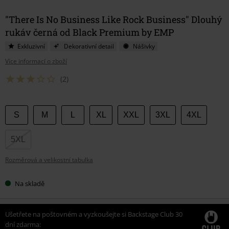
"There Is No Business Like Rock Business" Dlouhý
rukáv černá od Black Premium by EMP
Exkluzivní
Dekorativní detail
Nášivky
Více informací o zboží
(2)
Vyberte
S
M
L
XL
XXL
3XL
4XL
si
velikost
5XL
Rozměrová a velikostní tabulka
Na skladě
Ušetřete na poštovném a vyzkoušejte si Backstage Club 30
dní zdarma: