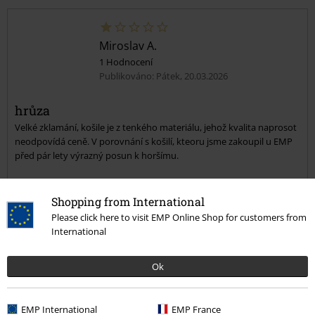
Miroslav A.
1 Hodnocení
Publikováno: Pátek, 20.03.2026
hrůza
Velké zklamání, košile je z tenkého materiálu, jehož kvalita naprosot
neodpovídá ceně. V porovnání s košilí, kteoru jsme zakoupil u EMP
před pár lety výrazný posun k horšímu.
Shopping from International
Kvalita
Please click here to visit EMP Online Shop for customers from
International
1
Design
1
Střih
Ok
1
Pomohlo Vám toto hodnocení?
EMP International
EMP France