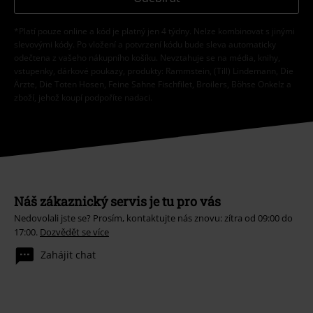
*Platí pouze online a kód je platný jen 4 týdny. Nelze kombinovat s jinými
slevovými kódy. Po vložení a potvrzení kódu bude sleva automaticky
odečtena z vašeho nákupního košíku. Nevztahuje se na média, knihy,
vstupenky, dárkové poukazy, produkty: Rammstein, (Till) Lindemann, Die
Ärzte, Die Toten Hosen, Feine Sahne Fischfilet, Broilers, Böhse Onkelz a
zboží, jehož koupí podpoříte nadaci.
Náš zákaznický servis je tu pro vás
Nedovolali jste se? Prosím, kontaktujte nás znovu: zítra od 09:00 do
17:00.
Dozvědět se více
Zahájit chat