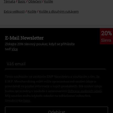
Témata
Basic
Oblečení
Košile
Extra velikosti
Košile
Košile s dlouhým rukávem
20%
E-Mail Newsletter
Sleva
Získejte 20% slevový poukaz, když se přihlásíte
teď!
Více
Tímto souhlasím se zasíláním EMP Newslettru a souhlasím s tím, že
E.M.P. Merchandising mbH může zpracovávat mé osobní údaje a
pravidelně mi posílat informace o svých produktech. Mé osobní údaje
budou zpracovány v souladu s ustanoveními
Ochrana osobních údajů
.
Můj souhlas mohu kdykoliv odvolat na odhlašovací odkaz/link.
Unsubscribe
here
.
Odebírat