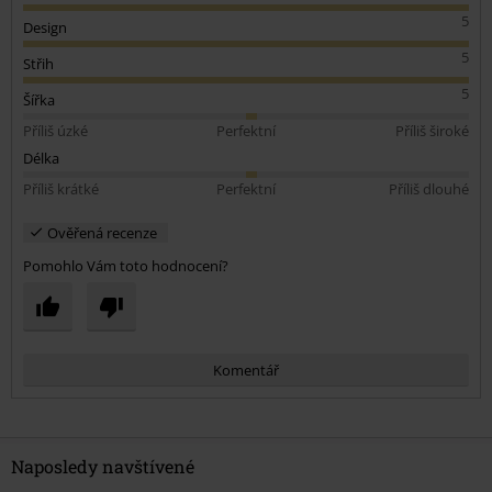
5
Design
5
Střih
5
Šířka
Příliš úzké
Perfektní
Příliš široké
Délka
Příliš krátké
Perfektní
Příliš dlouhé
Ověřená recenze
Pomohlo Vám toto hodnocení?
Komentář
Naposledy navštívené