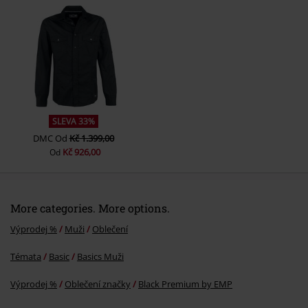
Odeslat komentář
SLEVA 33%
DMC
Od
Kč 1.399,00
Kč 926,00
Od
More categories. More options.
Výprodej %
Muži
Oblečení
Témata
Basic
Basics Muži
Výprodej %
Oblečení značky
Black Premium by EMP