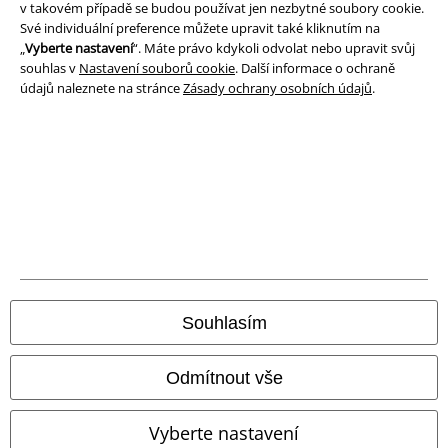
Prohlášení
v takovém případě se budou používat jen nezbytné soubory cookie.
Své individuální preference můžete upravit také kliknutím na
„
Vyberte nastavení
“. Máte právo kdykoli odvolat nebo upravit svůj
Ochrana osobních údajů
souhlas v
Nastavení souborů cookie
. Další informace o ochraně
údajů naleznete na stránce
Zásady ochrany osobních údajů
.
Likvidace odpadu a ochrana životního prostředí
Prohlášení o shodě
Informace o přístupnosti
Nastavení souborů cookie
Odstoupení od smlouvy
Souhlasím
Všechny ceny jsou včetně DPH, bez
poštovného a balného
© 1986-2026 EMP Merchandising
Odmítnout vše
Vyberte nastavení