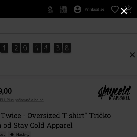
×
0
Přihlásit se
1
2
0
1
4
3
7
1
2
0
1
4
3
7
4
8
9,00
PH, Plus poštovné a balné
Twice - Oversized T-shirt" Tričko
 od Stay Cold Apparel
ost
Nášivky