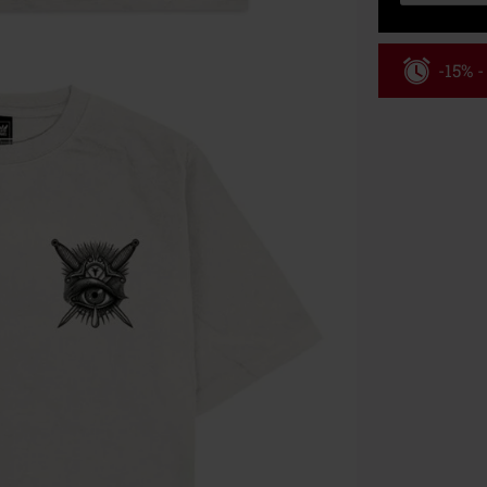
-15% 
Kód pou
Platné do 8/9/
Minimální hod
Po zadání kódu
Nelze kombinov
Rammstein, (Ti
dárkové poukaz