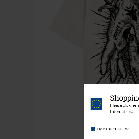
Shopping
Please click he
International
EMP International