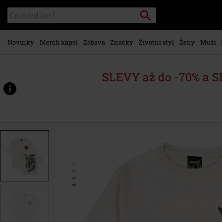
Přejít k
Vyhledávání
Katalog
hlavnímu
vyhledávání
obsahu
Novinky
Merch kapel
Zábava
Značky
Životní styl
Ženy
Muži
SLEVY až do -70% a 
https://www.emp-
shop.cz/p/think-
twice-
-
-
oversized-
t-
shirt/588413.html