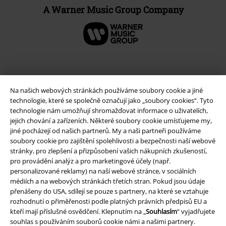
A Warner Music Group Company
Na našich webových stránkách používáme soubory cookie a jiné
technologie, které se společně označují jako „soubory cookies“. Tyto
technologie nám umožňují shromažďovat informace o uživatelích,
jejich chování a zařízeních. Některé soubory cookie umísťujeme my,
jiné pocházejí od našich partnerů. My a naši partneři používáme
soubory cookie pro zajištění spolehlivosti a bezpečnosti naší webové
stránky, pro zlepšení a přizpůsobení vašich nákupních zkušeností,
Právní informace
pro provádění analýz a pro marketingové účely (např.
personalizované reklamy) na naší webové stránce, v sociálních
Podmínky
médiích a na webových stránkách třetích stran. Pokud jsou údaje
přenášeny do USA, sdílejí se pouze s partnery, na které se vztahuje
Prohlášení
rozhodnutí o přiměřenosti podle platných právních předpisů EU a
kteří mají příslušné osvědčení. Klepnutím na „
Souhlasím
“ vyjadřujete
Ochrana osobních údajů
souhlas s používáním souborů cookie námi a našimi partnery.