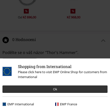
%
%
Kč 696,00
Kč 968,00
Od
0 Hodnocení
Podělte se o váš názor "Thor's Hammer".
Napsat hodnocení
Shopping from International
Please click here to visit EMP Online Shop for customers from
International
Ok
EMP International
EMP France