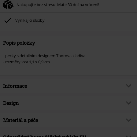
Nakupujte bez stresu. Máte 30 dní na vrácení!
Vynikající služby
Popis položky
- pecky s detailním designem Thorova kladiva
- rozměry: cca 1,1 x 0,9 cm
Informace
Zboží č.
385856
Design
Název
Thor's Hammer
Typ výrobku
Napichovací náušnice - set
Brand
Materiál a péče
etNox hard and heavy
Barva
stríbrná
Téma produktů
Vikings, Mjölnir, Dárky
Vrchní materiál
nerezová ocel