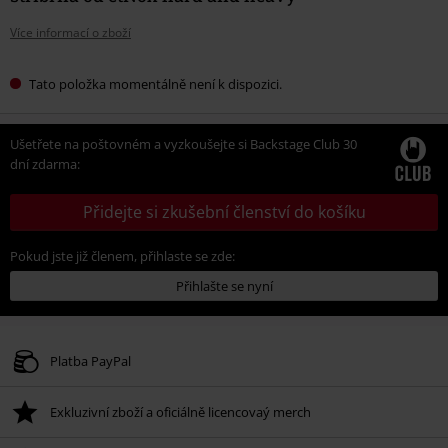
Více informací o zboží
Tato položka momentálně není k dispozici.
Ušetřete na poštovném a vyzkoušejte si Backstage Club 30
dní zdarma:
Přidejte si zkušební členství do košíku
Pokud jste již členem, přihlaste se zde:
Přihlašte se nyní
Platba PayPal
Exkluzivní zboží a oficiálně licencovaý merch