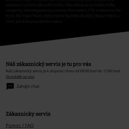
odečtena z vašeho nákupního košíku. Nevztahuje se na média, knihy,
vstupenky, dárkové poukazy, produkty: Rammstein, (Till) Lindemann, Die
Ärzte, Die Toten Hosen, Feine Sahne Fischfilet, Broilers, Böhse Onkelz a
zboží, jehož koupí podpoříte nadaci.
Náš zákaznický servis je tu pro vás
Náš zákaznický servis je k dispozici dnes od 09:00 hod do 17:00 hod.
Dozvědět se více
Zahájit chat
Zákaznícky servis
Pomoc / FAQ