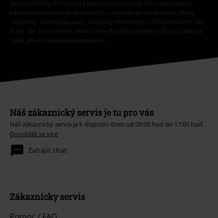
slevovými kódy. Po vložení a potvrzení kódu bude sleva automaticky
odečtena z vašeho nákupního košíku. Nevztahuje se na média, knihy,
vstupenky, dárkové poukazy, produkty: Rammstein, (Till) Lindemann, Die
Ärzte, Die Toten Hosen, Feine Sahne Fischfilet, Broilers, Böhse Onkelz a
zboží, jehož koupí podpoříte nadaci.
Náš zákaznický servis je tu pro vás
Náš zákaznický servis je k dispozici dnes od 09:00 hod do 17:00 hod.
Dozvědět se více
Zahájit chat
Zákaznícky servis
Pomoc / FAQ