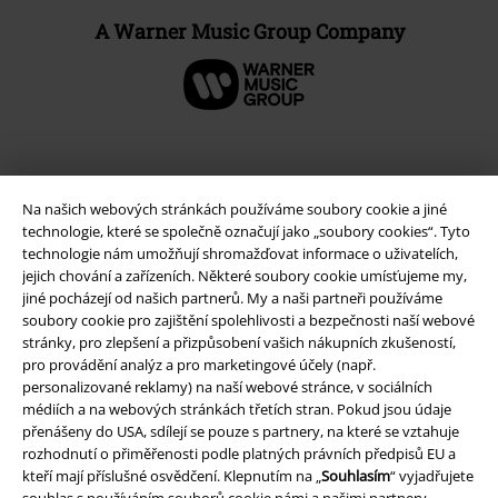
A Warner Music Group Company
Na našich webových stránkách používáme soubory cookie a jiné
technologie, které se společně označují jako „soubory cookies“. Tyto
technologie nám umožňují shromažďovat informace o uživatelích,
jejich chování a zařízeních. Některé soubory cookie umísťujeme my,
jiné pocházejí od našich partnerů. My a naši partneři používáme
soubory cookie pro zajištění spolehlivosti a bezpečnosti naší webové
stránky, pro zlepšení a přizpůsobení vašich nákupních zkušeností,
Právní informace
pro provádění analýz a pro marketingové účely (např.
personalizované reklamy) na naší webové stránce, v sociálních
Podmínky
médiích a na webových stránkách třetích stran. Pokud jsou údaje
přenášeny do USA, sdílejí se pouze s partnery, na které se vztahuje
Prohlášení
rozhodnutí o přiměřenosti podle platných právních předpisů EU a
kteří mají příslušné osvědčení. Klepnutím na „
Souhlasím
“ vyjadřujete
Ochrana osobních údajů
souhlas s používáním souborů cookie námi a našimi partnery.