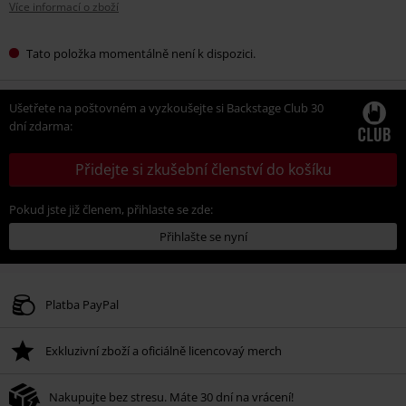
Více informací o zboží
Tato položka momentálně není k dispozici.
Ušetřete na poštovném a vyzkoušejte si Backstage Club 30
dní zdarma:
Přidejte si zkušební členství do košíku
Pokud jste již členem, přihlaste se zde:
Přihlašte se nyní
Platba PayPal
Exkluzivní zboží a oficiálně licencovaý merch
Nakupujte bez stresu. Máte 30 dní na vrácení!