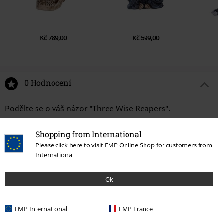
Kč 789,00
Kč 599,00
0 Hodnocení
Podělte se o váš názor "Three Wise Reapers".
Napsat hodnocení
Shopping from International
Please click here to visit EMP Online Shop for customers from
International
Ok
EMP International
EMP France