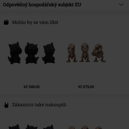
Vrchní materiál
polyresin
Odpovědný hospodářský subjekt EU
Datum vydání
8/11/21
Nemesis Now B. V.
Kingsfordweg 151
Mohlo by se vám líbit
1043 GR Amsterdam
Netherlands
www.nemesisnow.com
Kč 549,00
Kč 679,00
Zákazníci také nakoupili