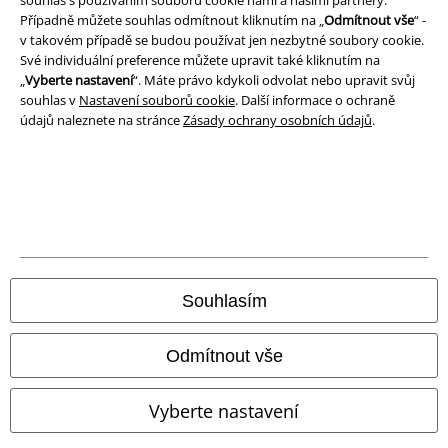
Případně můžete souhlas odmítnout kliknutím na „
Odmítnout vše
“ -
v takovém případě se budou používat jen nezbytné soubory cookie.
Likvidace odpadu a ochrana životního prostředí
Své individuální preference můžete upravit také kliknutím na
„
Vyberte nastavení
“. Máte právo kdykoli odvolat nebo upravit svůj
Prohlášení o shodě
souhlas v
Nastavení souborů cookie
. Další informace o ochraně
údajů naleznete na stránce
Zásady ochrany osobních údajů
.
Informace o přístupnosti
Nastavení souborů cookie
Odstoupení od smlouvy
Všechny ceny jsou včetně DPH, bez
poštovného a balného
© 1986-2026 EMP Merchandising
Souhlasím
Odmítnout vše
Naše online obchody
Vyberte nastavení
EMP International