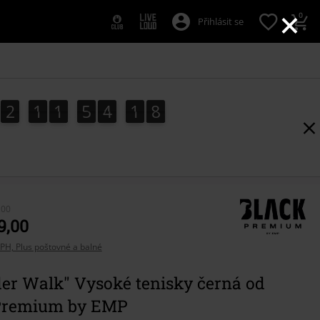
×
0
Přihlásit se
2
1
1
5
4
1
7
6
2
1
1
5
4
1
6
2
8
7
,00
9,00
PH, Plus poštovné a balné
er Walk" Vysoké tenisky černá od
Premium by EMP