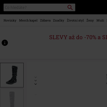
Přejít k
Vyhledávání
Katalog
hlavnímu
vyhledávání
obsahu
Novinky
Merch kapel
Zábava
Značky
Životní styl
Ženy
Muži
SLEVY až do -70% a 
https://www.emp-
shop.cz/p/thunder-
walk/330540.html