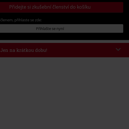
Přidejte si zkušební členství do košíku
 členem, přihlaste se zde:
Přihlašte se nyní
- Jen na krátkou dobu!
kazu
WEEKEND
Kopírovat kód
26
nota objednávky 1.299 Kč.
 v košíku, se sleva uplatní automaticky.
at s jinými akciovými kódy. Sleva se nevztahuje na: knihy, média, vstupenky,
ll) Lindemann, Böhse Onkelz, Broilers, Die Ärzte, Die Toten Hosen, Metality,
y a položky, jejichž koupí podpoříte nadaci.