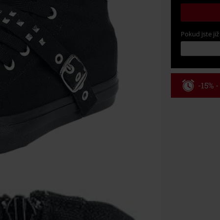
Pokud jste již
-15% 
Kód pou
Platné do 8/9/
Minimální hod
Po zadání kódu
Nelze kombinov
Rammstein, (Ti
dárkové poukaz