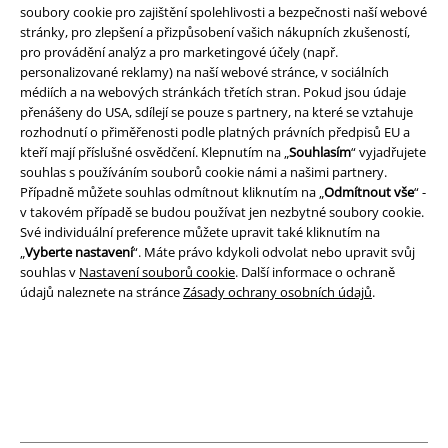
soubory cookie pro zajištění spolehlivosti a bezpečnosti naší webové
stránky, pro zlepšení a přizpůsobení vašich nákupních zkušeností,
A Warner Music Group Company
pro provádění analýz a pro marketingové účely (např.
personalizované reklamy) na naší webové stránce, v sociálních
médiích a na webových stránkách třetích stran. Pokud jsou údaje
přenášeny do USA, sdílejí se pouze s partnery, na které se vztahuje
rozhodnutí o přiměřenosti podle platných právních předpisů EU a
kteří mají příslušné osvědčení. Klepnutím na „
Souhlasím
“ vyjadřujete
souhlas s používáním souborů cookie námi a našimi partnery.
Případně můžete souhlas odmítnout kliknutím na „
Odmítnout vše
“ -
v takovém případě se budou používat jen nezbytné soubory cookie.
Své individuální preference můžete upravit také kliknutím na
„
Vyberte nastavení
“. Máte právo kdykoli odvolat nebo upravit svůj
souhlas v
Nastavení souborů cookie
. Další informace o ochraně
údajů naleznete na stránce
Zásady ochrany osobních údajů
.
Právní informace
Podmínky
Prohlášení