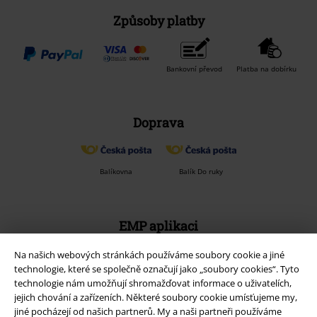
Způsoby platby
Bankovní převod
Platba na dobírku
Doprava
Balíkovna
Balík Do ruky
EMP aplikaci
Stáhněte si novou EMP aplikaci zdarma a využijte všechny nové
Na našich webových stránkách používáme soubory cookie a jiné
funkce a výhody!
technologie, které se společně označují jako „soubory cookies“. Tyto
technologie nám umožňují shromažďovat informace o uživatelích,
jejich chování a zařízeních. Některé soubory cookie umísťujeme my,
jiné pocházejí od našich partnerů. My a naši partneři používáme