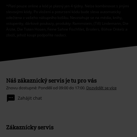
*Platí pouze online a kód je platný jen 4 týdny. Nelze kombinovat s jinými
slevovými kódy. Po vložení a potvrzení kódu bude sleva automaticky
odečtena z vašeho nákupního košíku. Nevztahuje se na média, knihy,
vstupenky, dárkové poukazy, produkty: Rammstein, (Till) Lindemann, Die
Ärzte, Die Toten Hosen, Feine Sahne Fischfilet, Broilers, Böhse Onkelz a
zboží, jehož koupí podpoříte nadaci.
Náš zákaznický servis je tu pro vás
Znovu dostupné: Pondělí od 09:00 do 17:00.
Dozvědět se více
Zahájit chat
Zákaznícky servis