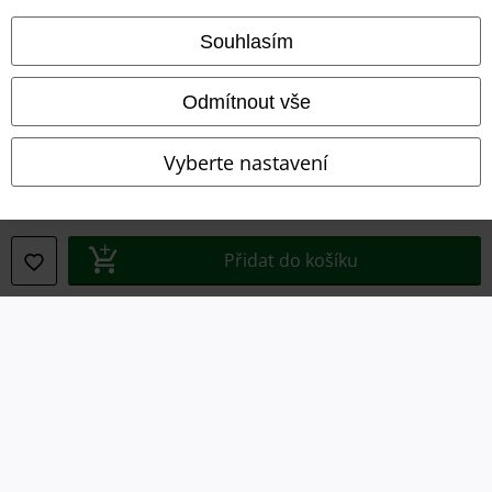
Ochrana osobních údajů
Souhlasím
Likvidace odpadu a ochrana životního prostředí
Odmítnout vše
Prohlášení o shodě
Informace o přístupnosti
Vyberte nastavení
Nastavení souborů cookie
Odstoupení od smlouvy
Přidat do košíku
Všechny ceny jsou včetně DPH, bez
poštovného a balného
© 1986-2026 EMP Merchandising
Naše online obchody