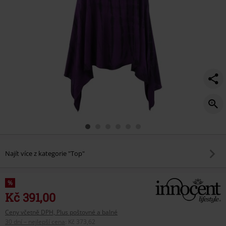
Najít více z kategorie "Top"
%
Kč 391,00
Ceny včetně DPH, Plus poštovné a balné
30 dní – nejlepší cena
:
Kč 373,62