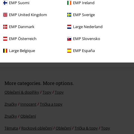
EMP Suomi
EMP Ireland
EMP United Kingdom
EMP Sverige
EMP Danmark
Large Nederland
EMP Österreich
EMP Slovensko
Large Belgique
EMP España
%
Kč 391,00
More categories. More options.
Oblečení & doplňky
Topy
Topy
Značky
Innocent
Trička a topy
Značky
Oblečení
Témata
Rockové oblečení
Oblečení
Trička & topy
Topy