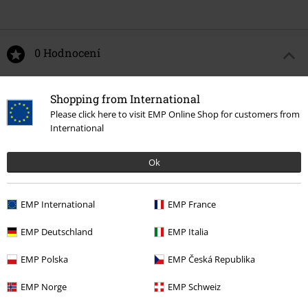
0 Hodnocení
Podělte se o váš názor "Tie Dye".
Shopping from International
Please click here to visit EMP Online Shop for customers from
Napsat hodnocení
International
Ok
EMP International
EMP France
EMP Deutschland
EMP Italia
EMP Polska
EMP Česká Republika
EMP Norge
EMP Schweiz
Naposledy navštívené