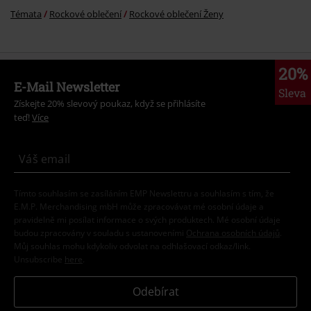
Témata
Rockové oblečení
Rockové oblečení Ženy
20%
E-Mail Newsletter
Sleva
Získejte 20% slevový poukaz, když se přihlásíte
teď!
Více
Tímto souhlasím se zasíláním EMP Newslettru a souhlasím s tím, že
E.M.P. Merchandising mbH může zpracovávat mé osobní údaje a
pravidelně mi posílat informace o svých produktech. Mé osobní údaje
budou zpracovány v souladu s ustanoveními
Ochrana osobních údajů
.
Můj souhlas mohu kdykoliv odvolat na odhlašovací odkaz/link.
Unsubscribe
here
.
Odebírat