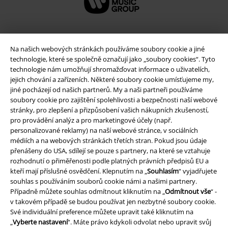
Na našich webových stránkách používáme soubory cookie a jiné
technologie, které se společně označují jako „soubory cookies“. Tyto
technologie nám umožňují shromažďovat informace o uživatelích,
jejich chování a zařízeních. Některé soubory cookie umísťujeme my,
jiné pocházejí od našich partnerů. My a naši partneři používáme
soubory cookie pro zajištění spolehlivosti a bezpečnosti naší webové
stránky, pro zlepšení a přizpůsobení vašich nákupních zkušeností,
pro provádění analýz a pro marketingové účely (např.
Právní informace
personalizované reklamy) na naší webové stránce, v sociálních
médiích a na webových stránkách třetích stran. Pokud jsou údaje
Podmínky
přenášeny do USA, sdílejí se pouze s partnery, na které se vztahuje
rozhodnutí o přiměřenosti podle platných právních předpisů EU a
Prohlášení
kteří mají příslušné osvědčení. Klepnutím na „
Souhlasím
“ vyjadřujete
souhlas s používáním souborů cookie námi a našimi partnery.
Ochrana osobních údajů
Případně můžete souhlas odmítnout kliknutím na „
Odmítnout vše
“ -
v takovém případě se budou používat jen nezbytné soubory cookie.
Likvidace odpadu a ochrana životního prostředí
Své individuální preference můžete upravit také kliknutím na
„
Vyberte nastavení
“. Máte právo kdykoli odvolat nebo upravit svůj