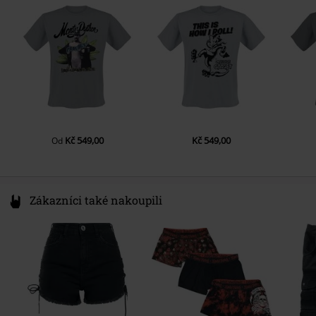
Barva
Germany
šedá
Lightweight
productsafety@universal-music.com
Kč 549,00
Kč 549,00
Od
Zákazníci také nakoupili