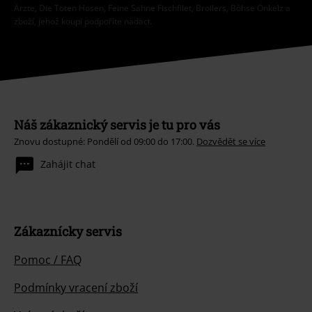
Ärzte, Die Toten Hosen, Feine Sahne Fischfilet, Broilers, Böhse Onkelz a
zboží, jehož koupí podpoříte nadaci.
Náš zákaznický servis je tu pro vás
Znovu dostupné: Pondělí od 09:00 do 17:00.
Dozvědět se více
Zahájit chat
Zákaznícky servis
Pomoc / FAQ
Podmínky vracení zboží