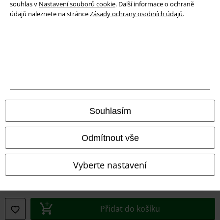
souhlas v
Nastavení souborů cookie
. Další informace o ochraně
Prohlášení o shodě
údajů naleznete na stránce
Zásady ochrany osobních údajů
.
Informace o přístupnosti
Nastavení souborů cookie
Odstoupení od smlouvy
Všechny ceny jsou včetně DPH, bez
poštovného a balného
© 1986-2026 EMP Merchandising
Souhlasím
Odmítnout vše
Naše online obchody
Vyberte nastavení
EMP International
EMP France
Přidat do košíku
EMP Deutschland