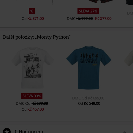
%
SLEVA 27%
DM
Kč 871,00
DMC
Kč 799,00
Kč 577,00
Od
Další položky: „Monty Python“
SLEVA 33%
DMC
Od
Kč 699,00
DMC
Od
Kč 699,00
Kč 549,00
Od
Kč 467,00
Od
0 Hodnocení