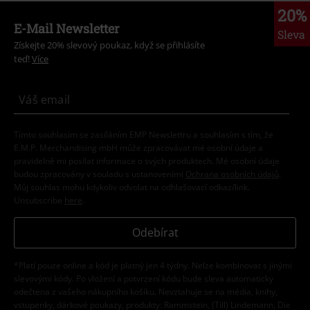
20%
E-Mail Newsletter
Sleva
Získejte 20% slevový poukaz, když se přihlásíte
teď!
Více
Tímto souhlasím se zasíláním EMP Newslettru a souhlasím s tím, že
E.M.P. Merchandising mbH může zpracovávat mé osobní údaje a
pravidelně mi posílat informace o svých produktech. Mé osobní údaje
budou zpracovány v souladu s ustanoveními
Ochrana osobních údajů
.
Můj souhlas mohu kdykoliv odvolat na odhlašovací odkaz/link.
Unsubscribe
here
.
Odebírat
*Platí pouze online a kód je platný jen 4 týdny. Nelze kombinovat s jinými
slevovými kódy. Po vložení a potvrzení kódu bude sleva automaticky
odečtena z vašeho nákupního košíku. Nevztahuje se na média, knihy,
vstupenky, dárkové poukazy, produkty: Rammstein, (Till) Lindemann, Die