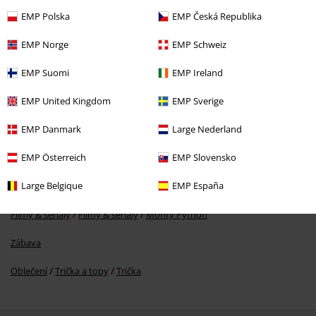
EMP Polska
EMP Česká Republika
EMP Norge
EMP Schweiz
DMC
Od
Kč 699,00
EMP Suomi
EMP Ireland
Kč 549,00
Od
EMP United Kingdom
EMP Sverige
EMP Danmark
Large Nederland
More categories. More options.
EMP Österreich
EMP Slovensko
Novinky
Oblečení
Trička & topy
Trička
Large Belgique
EMP España
Ženy
Oblečení
Trička & topy
Trička
Filmy & seriály
Filmy & seriály
Monty Python
Zábava
Oblečení
Trička a topy
Trička