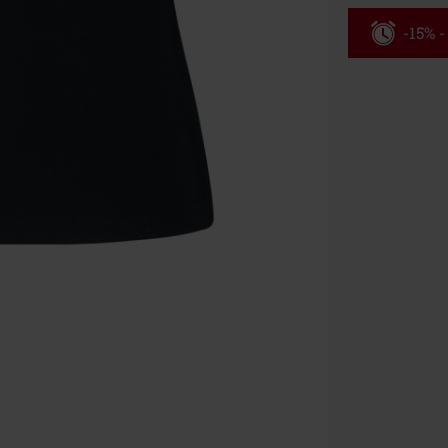
-15% 
Kód pou
Platné do 8/9/
Minimální hod
Po zadání kódu
Nelze kombinov
Rammstein, (Ti
dárkové poukaz