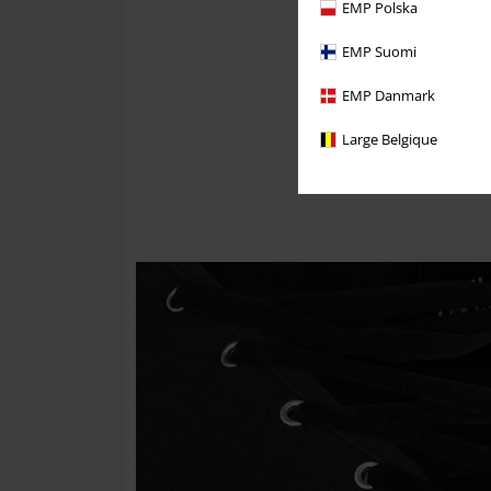
EMP Polska
EMP Suomi
EMP Danmark
Large Belgique