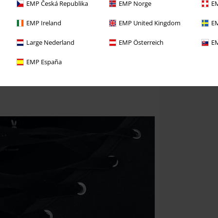
EMP Česká Republika
EMP Norge
EM
EMP Ireland
EMP United Kingdom
EM
Large Nederland
EMP Österreich
EM
EMP España