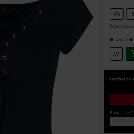
Vybert
XS
si
Rozměrová a ve
velikos
Na skladě
Ušetřete na p
Pokud jste již