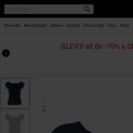
Přejít k
Vyhledávání
Katalog
hlavnímu
vyhledávání
obsahu
Novinky
Merch kapel
Zábava
Značky
Životní styl
Ženy
Muži
SLEVY až do -70% a 
https://www.emp-
shop.cz/p/top-
belladonna/487010.html