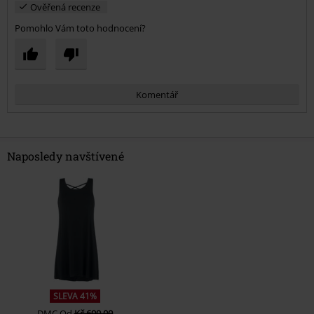
Ověřená recenze
Pomohlo Vám toto hodnocení?
Komentář
Naposledy navštívené
Odeslat komentář
SLEVA 41%
DMC
Od
Kč 699,00