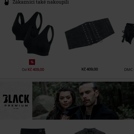
Zákazníci také nakoupili
%
Kč 409,00
Kč 409,00
DMC
Od