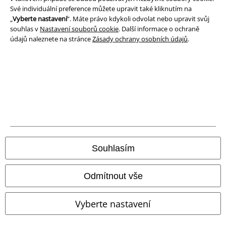
Své individuální preference můžete upravit také kliknutím na
„
Vyberte nastavení
“. Máte právo kdykoli odvolat nebo upravit svůj
souhlas v
Nastavení souborů cookie
. Další informace o ochraně
údajů naleznete na stránce
Zásady ochrany osobních údajů
.
Právní informace
Podmínky
Prohlášení
Souhlasím
Ochrana osobních údajů
Likvidace odpadu a ochrana životního prostředí
Odmítnout vše
Prohlášení o shodě
Vyberte nastavení
Informace o přístupnosti