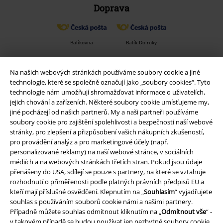
Doprava
Balíkovna
Balík Do ruky
Na našich webových stránkách používáme soubory cookie a jiné
EMP aplikaci
technologie, které se společně označují jako „soubory cookies“. Tyto
technologie nám umožňují shromažďovat informace o uživatelích,
Stáhněte si novou EMP aplikaci zdarma a využijte všechny nové
jejich chování a zařízeních. Některé soubory cookie umísťujeme my,
funkce a výhody!
jiné pocházejí od našich partnerů. My a naši partneři používáme
soubory cookie pro zajištění spolehlivosti a bezpečnosti naší webové
stránky, pro zlepšení a přizpůsobení vašich nákupních zkušeností,
pro provádění analýz a pro marketingové účely (např.
personalizované reklamy) na naší webové stránce, v sociálních
médiích a na webových stránkách třetích stran. Pokud jsou údaje
A Warner Music Group Company
přenášeny do USA, sdílejí se pouze s partnery, na které se vztahuje
rozhodnutí o přiměřenosti podle platných právních předpisů EU a
kteří mají příslušné osvědčení. Klepnutím na „
Souhlasím
“ vyjadřujete
souhlas s používáním souborů cookie námi a našimi partnery.
Případně můžete souhlas odmítnout kliknutím na „
Odmítnout vše
“ -
v takovém případě se budou používat jen nezbytné soubory cookie.