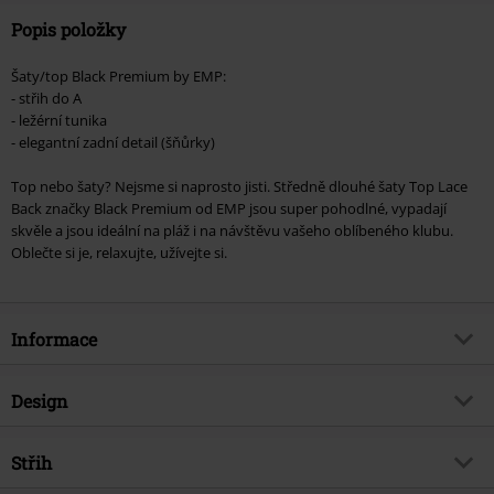
Popis položky
Šaty/top Black Premium by EMP:
- střih do A
- ležérní tunika
- elegantní zadní detail (šňůrky)
Top nebo šaty? Nejsme si naprosto jisti. Středně dlouhé šaty Top Lace
Back značky Black Premium od EMP jsou super pohodlné, vypadají
skvěle a jsou ideální na pláž i na návštěvu vašeho oblíbeného klubu.
Oblečte si je, relaxujte, užívejte si.
Informace
Zboží č.
346046
Design
Název
Top s krajkou na zádech
Typ výrobku
Krátké šaty
Brand
Střih
Black Premium by EMP
Typ šatů
Jersey