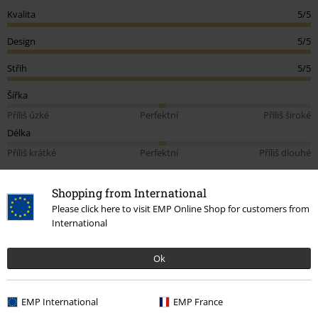
Kvalita
5/5
Design
5/5
Střih
5/5
Šířka
Příliš úzké
Perfektní
Příliš široké
Délka
Příliš krátké
Perfektní
Příliš dlouhé
Podělte se o váš názor "Top s krajkou na zádech".
Shopping from International
Napsat hodnocení
Please click here to visit EMP Online Shop for customers from
International
How do reviews work?
Třídit podle
Datum
Nápomocný
Ok
EMP International
EMP France
Jana M.