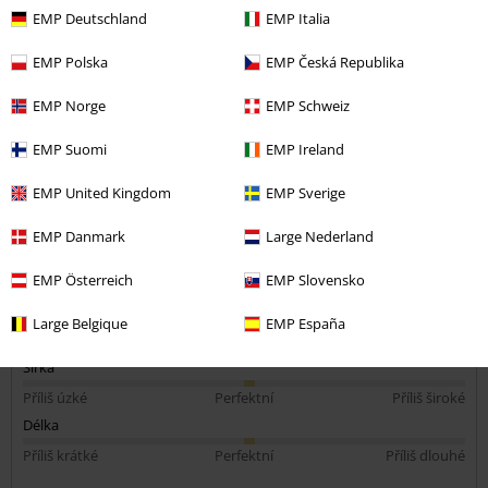
EMP Deutschland
EMP Italia
5 Hodnocení
Publikováno: Úterý, 21.07.2026
EMP Polska
EMP Česká Republika
Paní
EMP Norge
EMP Schweiz
Perfektní už jsem si objednala znovu
EMP Suomi
EMP Ireland
EMP United Kingdom
EMP Sverige
EMP Danmark
Large Nederland
Kvalita
EMP Österreich
EMP Slovensko
5
Design
Large Belgique
EMP España
5
Střih
5
Šířka
Příliš úzké
Perfektní
Příliš široké
Délka
Příliš krátké
Perfektní
Příliš dlouhé