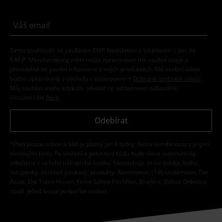
Tímto souhlasím se zasíláním EMP Newslettru a souhlasím s tím, že
E.M.P. Merchandising mbH může zpracovávat mé osobní údaje a
pravidelně mi posílat informace o svých produktech. Mé osobní údaje
budou zpracovány v souladu s ustanoveními
Ochrana osobních údajů
.
Můj souhlas mohu kdykoliv odvolat na odhlašovací odkaz/link.
Unsubscribe
here
.
Odebírat
*Platí pouze online a kód je platný jen 4 týdny. Nelze kombinovat s jinými
slevovými kódy. Po vložení a potvrzení kódu bude sleva automaticky
odečtena z vašeho nákupního košíku. Nevztahuje se na média, knihy,
vstupenky, dárkové poukazy, produkty: Rammstein, (Till) Lindemann, Die
Ärzte, Die Toten Hosen, Feine Sahne Fischfilet, Broilers, Böhse Onkelz a
zboží, jehož koupí podpoříte nadaci.