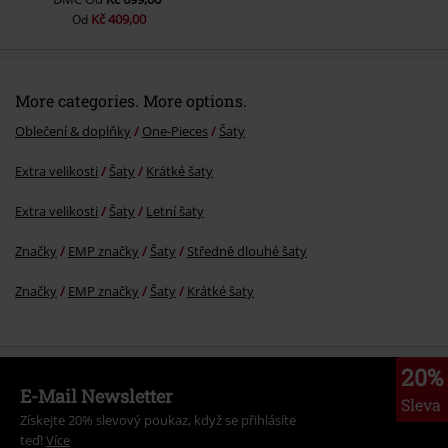
Kč 409,00
Od
More categories. More options.
Oblečení & doplňky
One-Pieces
Šaty
Extra velikosti
Šaty
Krátké šaty
Extra velikosti
Šaty
Letní šaty
Značky
EMP značky
Šaty
Středně dlouhé šaty
Značky
EMP značky
Šaty
Krátké šaty
20%
E-Mail Newsletter
Sleva
Získejte 20% slevový poukaz, když se přihlásíte
teď!
Více