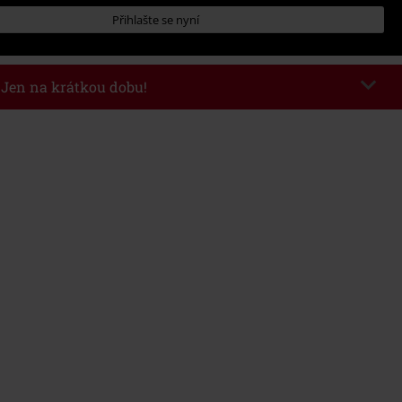
Přihlašte se nyní
- Jen na krátkou dobu!
kazu
WEEKEND
Kopírovat kód
26
nota objednávky 1.299 Kč.
 v košíku, se sleva uplatní automaticky.
at s jinými akciovými kódy. Sleva se nevztahuje na: knihy, média, vstupenky,
ll) Lindemann, Böhse Onkelz, Broilers, Die Ärzte, Die Toten Hosen, Metality,
y a položky, jejichž koupí podpoříte nadaci.