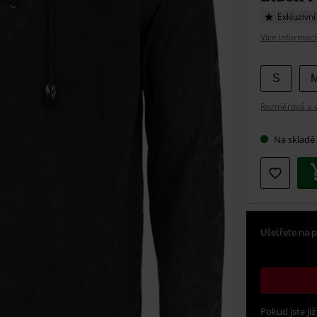
Exkluzivní
Více informací
Vybert
S
si
Rozměrová a ve
velikos
Na skladě
Ušetřete na p
Pokud jste již