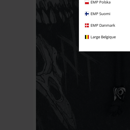
EMP Polska
EMP Suomi
EMP Danmark
Large Belgique