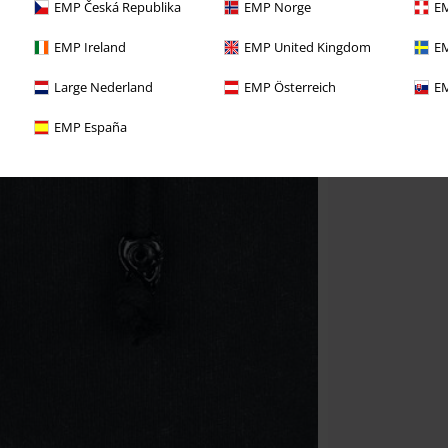
EMP Česká Republika
EMP Norge
EM
EMP Ireland
EMP United Kingdom
EM
Large Nederland
EMP Österreich
EM
EMP España