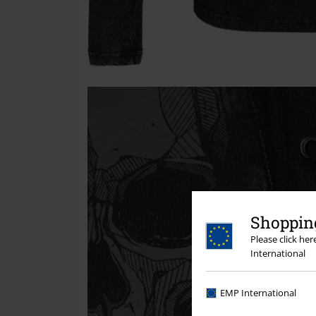
Shopping
Please click he
International
EMP International