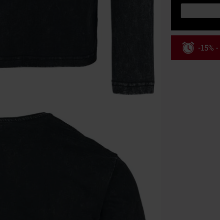
-15% 
Kód pou
Platné do 8/9/
Minimální hod
Po zadání kódu
Nelze kombinov
Rammstein, (Ti
dárkové poukaz