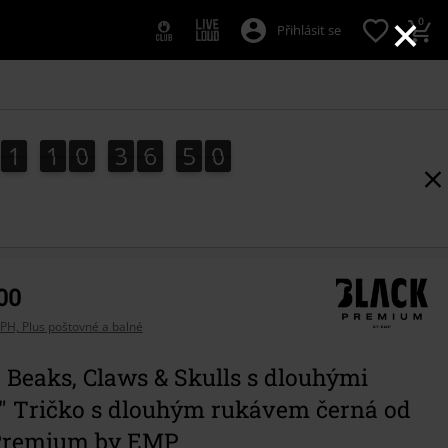
×
0
Přihlásit se
1
1
0
3
6
4
8
1
1
0
3
6
4
8
5
9
00
PH, Plus poštovné a balné
 Beaks, Claws & Skulls s dlouhými
" Tričko s dlouhým rukávem černá od
Premium by EMP