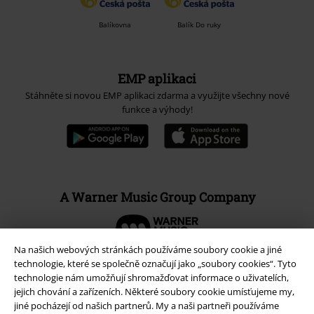
Balíkovna
Balík Do ruky
EMP aplikaci
Stáhněte si novou EMP aplikaci zdarma a využijte všechny nové
funkce a výhody!
A Warner Music Group Company
Na našich webových stránkách používáme soubory cookie a jiné
technologie, které se společně označují jako „soubory cookies“. Tyto
technologie nám umožňují shromažďovat informace o uživatelích,
jejich chování a zařízeních. Některé soubory cookie umísťujeme my,
jiné pocházejí od našich partnerů. My a naši partneři používáme