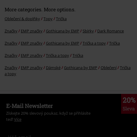
More categories. More options.
Oblečení & doplňky
Topy
Trička
Značky
EMP značky
Gothicana by EMP
Sbírky
Dark Romance
Značky
EMP značky
Gothicana by EMP
Trička a topy
Trička
Značky
EMP značky
Trička a topy
Trička
Značky
EMP značky
Dámské
Gothicana by EMP
Oblečení
Trička
a topy
20%
E-Mail Newsletter
Sleva
Získejte 20% slevový poukaz, když se přihlásíte
teď!
Více