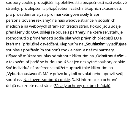
soubory cookie pro zajištění spolehlivosti a bezpečnosti naší webové
stránky, pro zlepšení a přizpůsobení vašich nákupních zkušeností,
pro provádění analýz a pro marketingové účely (např.
personalizované reklamy) na naší webové stránce, v sociálních
médiích a na webových stránkách třetích stran. Pokud jsou údaje
přenášeny do USA, sdílejí se pouze s partnery, na které se vztahuje
Právní informace
rozhodnutí o přiměřenosti podle platných právních předpisů EU a
kteří mají příslušné osvědčení. Klepnutím na „
Souhlasím
“ vyjadřujete
Podmínky
souhlas s používáním souborů cookie námi a našimi partnery.
Případně můžete souhlas odmítnout kliknutím na „
Odmítnout vše
“ -
Prohlášení
v takovém případě se budou používat jen nezbytné soubory cookie.
Své individuální preference můžete upravit také kliknutím na
Ochrana osobních údajů
„
Vyberte nastavení
“. Máte právo kdykoli odvolat nebo upravit svůj
souhlas v
Nastavení souborů cookie
. Další informace o ochraně
údajů naleznete na stránce
Zásady ochrany osobních údajů
.
Likvidace odpadu a ochrana životního prostředí
Prohlášení o shodě
Informace o přístupnosti
Nastavení souborů cookie