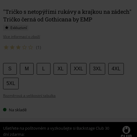
"Tričko s netopýřími rukávy a krajkou na zádech"
Tričko černá od Gothicana by EMP
Exkluzivní
Více informací o zboží
(1)
Vyberte
S
M
L
XL
XXL
3XL
4XL
si
velikost
5XL
Rozměrová a velikostní tabulka
Na skladě
Ušetřete na poštovném a vyzkoušejte si Backstage Club 30
dní zdarma: