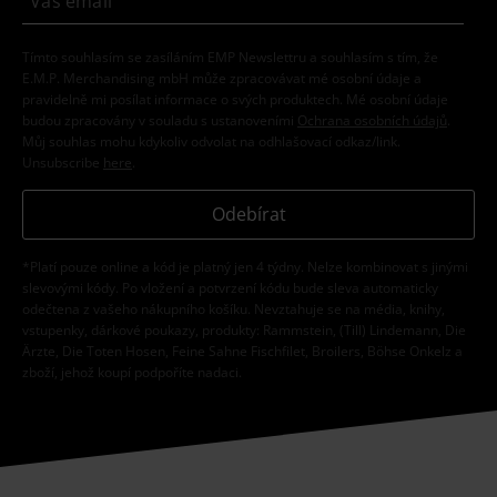
Tímto souhlasím se zasíláním EMP Newslettru a souhlasím s tím, že
E.M.P. Merchandising mbH může zpracovávat mé osobní údaje a
pravidelně mi posílat informace o svých produktech. Mé osobní údaje
budou zpracovány v souladu s ustanoveními
Ochrana osobních údajů
.
Můj souhlas mohu kdykoliv odvolat na odhlašovací odkaz/link.
Unsubscribe
here
.
Odebírat
*Platí pouze online a kód je platný jen 4 týdny. Nelze kombinovat s jinými
slevovými kódy. Po vložení a potvrzení kódu bude sleva automaticky
odečtena z vašeho nákupního košíku. Nevztahuje se na média, knihy,
vstupenky, dárkové poukazy, produkty: Rammstein, (Till) Lindemann, Die
Ärzte, Die Toten Hosen, Feine Sahne Fischfilet, Broilers, Böhse Onkelz a
zboží, jehož koupí podpoříte nadaci.