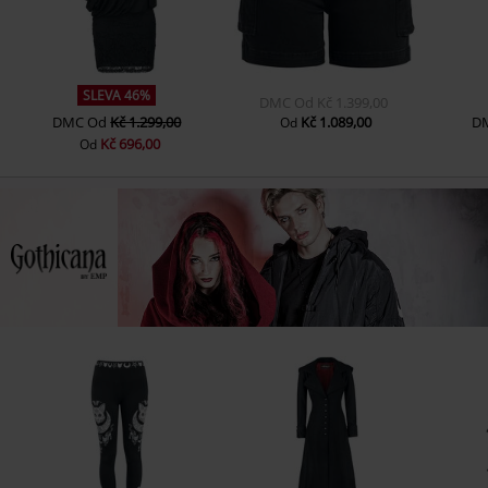
SLEVA 46%
DMC
Od
Kč 1.399,00
DMC
Od
Kč 1.299,00
Kč 1.089,00
D
Od
Kč 696,00
Od