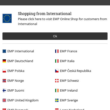
Shopping from International
Please click here to visit EMP Online Shop for customers from
International
Ok
EMP International
EMP France
EMP Deutschland
EMP Italia
More categories. More options.
Výprodej %
Filmy & seriály
Disney
EMP Polska
EMP Česká Republika
Výprodej %
OUTLET
Doplňky
EMP Norge
EMP Schweiz
Filmy & seriály
Příslušenství
Šátky & Bandana šátky
EMP Suomi
EMP Ireland
Výprodej %
Muži
Doplňky
EMP United Kingdom
EMP Sverige
Výprodej %
Doplňky
Šátky & Bandana šátky