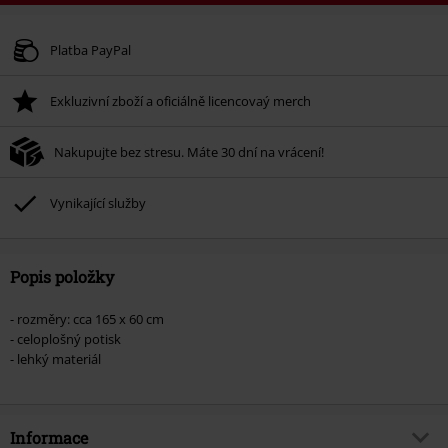
Kód poukazu
FLASH
Kopírovat kód
Platné do 8/11/26
Platba PayPal
Minimální hodnota objednávky 1.299 Kč.
Exkluzivní zboží a oficiálně licencovaý merch
Po zadání kódu v košíku, se sleva uplatní automaticky.
Nelze kombinovat s jinými akciovými kódy. Sleva se nevztahuje na: knihy,
Nakupujte bez stresu. Máte 30 dní na vrácení!
média, vstupenky, Rammstein, (Till) Lindemann, Böhse Onkelz, Broilers, Die
Ärzte, Die Toten Hosen, Metality, dárkové poukazy a položky, jejichž koupí
podpoříte nadaci.
Vynikající služby
Popis položky
- rozměry: cca 165 x 60 cm
- celoplošný potisk
- lehký materiál
Informace