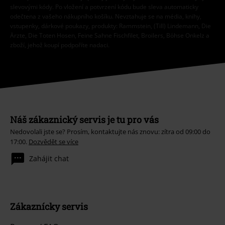
slevovými kódy. Po vložení a potvrzení kódu bude sleva automaticky
odečtena z vašeho nákupního košíku. Nevztahuje se na média, knihy,
vstupenky, dárkové poukazy, produkty: Rammstein, (Till) Lindemann, Die
Ärzte, Die Toten Hosen, Feine Sahne Fischfilet, Broilers, Böhse Onkelz a
zboží, jehož koupí podpoříte nadaci.
Náš zákaznický servis je tu pro vás
Nedovolali jste se? Prosím, kontaktujte nás znovu: zítra od 09:00 do
17:00.
Dozvědět se více
Zahájit chat
Zákaznícky servis