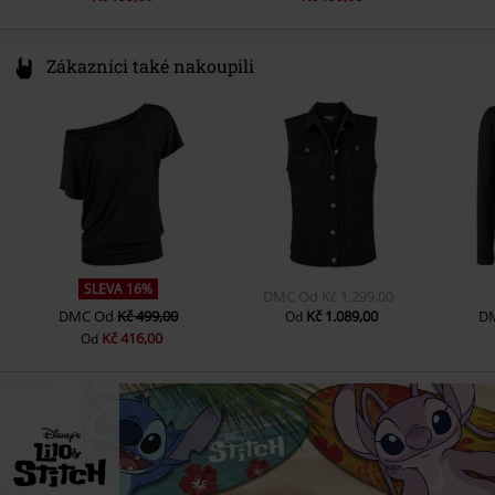
Zákazníci také nakoupili
SLEVA 16%
DMC
Od
Kč 1.299,00
DMC
Od
Kč 499,00
Kč 1.089,00
D
Od
Kč 416,00
Od