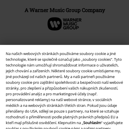
A Warner Music Group Company
Na našich webových stránkách používáme soubory cookie a jiné
technologie, které se společně označují jako „soubory cookies“. Tyto
technologie nám umožňují shromažďovat informace o uživatelích,
jejich chování a zařízeních. Některé soubory cookie umísťujeme my,
jiné pocházejí od našich partnerů. My a naši partneři používáme
soubory cookie pro zajištění spolehlivosti a bezpečnosti naší webové
stránky, pro zlepšení a přizpůsobení vašich nákupních zkušeností,
Právní informace
pro provádění analýz a pro marketingové účely (např.
personalizované reklamy) na naší webové stránce, v sociálních
Podmínky
médiích a na webových stránkách třetích stran. Pokud jsou údaje
přenášeny do USA, sdílejí se pouze s partnery, na které se vztahuje
Prohlášení
rozhodnutí o přiměřenosti podle platných právních předpisů EU a
kteří mají příslušné osvědčení. Klepnutím na „
Souhlasím
“ vyjadřujete
souhlas s používáním souborů cookie námi a našimi partnery.