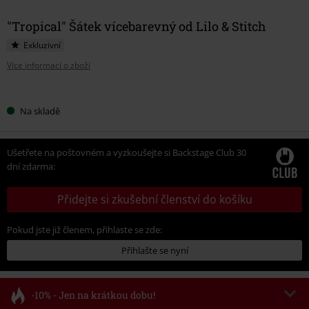
"Tropical" Šátek vícebarevný od Lilo & Stitch
Exkluzivní
Více informací o zboží
Vyberte
Na skladě
si
velikost
Ušetřete na poštovném a vyzkoušejte si Backstage Club 30
dní zdarma:
Přidejte si zkušební členství do košíku
Pokud jste již členem, přihlaste se zde:
Přihlašte se nyní
-10% - Jen na krátkou dobu!