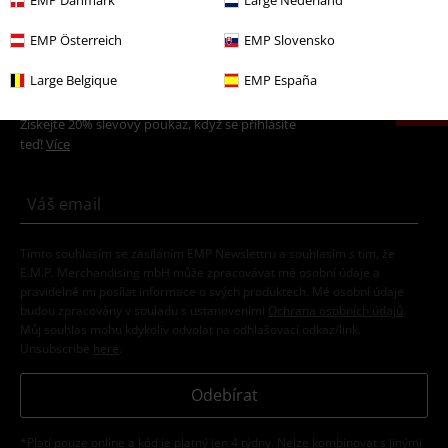
EMP Danmark
Large Nederland
EMP Österreich
EMP Slovensko
20%
Large Belgique
EMP España
E-Mail Newsletter
Sleva
Získejte 20% slevový poukaz, když se přihlásíte
teď!
Více
Tímto souhlasím se zasíláním EMP Newslettru a souhlasím s tím, že
E.M.P. Merchandising mbH může zpracovávat mé osobní údaje a
pravidelně mi posílat informace o svých produktech. Mé osobní údaje
budou zpracovány v souladu s ustanoveními
Ochrana osobních údajů
.
Můj souhlas mohu kdykoliv odvolat na odhlašovací odkaz/link.
Unsubscribe
here
.
Odebírat
*Platí pouze online a kód je platný jen 4 týdny. Nelze kombinovat s jinými