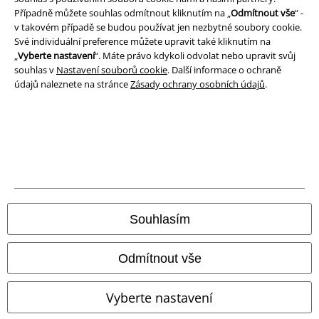
Ochrana osobních údajů
Případně můžete souhlas odmítnout kliknutím na „
Odmítnout vše
“ -
v takovém případě se budou používat jen nezbytné soubory cookie.
Likvidace odpadu a ochrana životního prostředí
Své individuální preference můžete upravit také kliknutím na
„
Vyberte nastavení
“. Máte právo kdykoli odvolat nebo upravit svůj
Prohlášení o shodě
souhlas v
Nastavení souborů cookie
. Další informace o ochraně
údajů naleznete na stránce
Zásady ochrany osobních údajů
.
Informace o přístupnosti
Nastavení souborů cookie
Odstoupení od smlouvy
Všechny ceny jsou včetně DPH, bez
poštovného a balného
© 1986-2026 EMP Merchandising
Souhlasím
Odmítnout vše
Naše online obchody
Vyberte nastavení