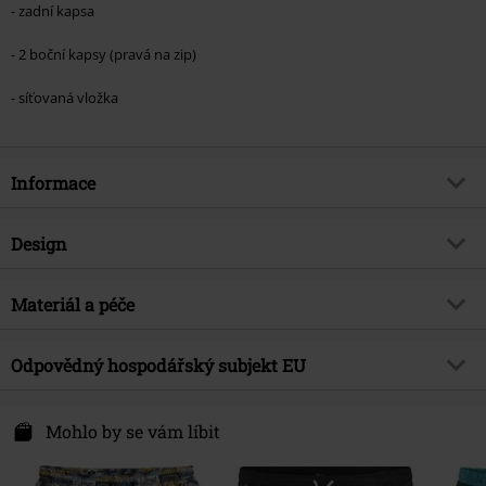
- zadní kapsa
- 2 boční kapsy (pravá na zip)
- síťovaná vložka
Informace
Zboží č.
598285
Design
Název
Tropical
Typ výrobku
Plavecké šortky
Exkluzivně
Materiál a péče
Ano
Vzor
vícebarevné
Téma produktů
Fan merch, TV seriál, Animace,
Vrchní materiál
100% polyester
Zvířata
Barva
Odpovědný hospodářský subjekt EU
vícebarevný
Upozornění k údržbě
Praní v pračce
Licence
oficiálně licencovaný produkt
License Factory GmbH
Entertainment Licence
krtek
Philosophenweg 31-33
Mohlo by se vám líbit
47051 Duisburg
Datum vydání
5/15/26
Germany