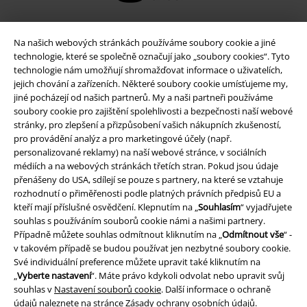
Na našich webových stránkách používáme soubory cookie a jiné
technologie, které se společně označují jako „soubory cookies“. Tyto
technologie nám umožňují shromažďovat informace o uživatelích,
jejich chování a zařízeních. Některé soubory cookie umísťujeme my,
jiné pocházejí od našich partnerů. My a naši partneři používáme
soubory cookie pro zajištění spolehlivosti a bezpečnosti naší webové
stránky, pro zlepšení a přizpůsobení vašich nákupních zkušeností,
pro provádění analýz a pro marketingové účely (např.
Právní informace
personalizované reklamy) na naší webové stránce, v sociálních
médiích a na webových stránkách třetích stran. Pokud jsou údaje
Podmínky
přenášeny do USA, sdílejí se pouze s partnery, na které se vztahuje
rozhodnutí o přiměřenosti podle platných právních předpisů EU a
kteří mají příslušné osvědčení. Klepnutím na „
Souhlasím
“ vyjadřujete
Prohlášení
souhlas s používáním souborů cookie námi a našimi partnery.
Případně můžete souhlas odmítnout kliknutím na „
Odmítnout vše
“ -
Ochrana osobních údajů
v takovém případě se budou používat jen nezbytné soubory cookie.
Své individuální preference můžete upravit také kliknutím na
Likvidace odpadu a ochrana životního prostředí
„
Vyberte nastavení
“. Máte právo kdykoli odvolat nebo upravit svůj
souhlas v
Nastavení souborů cookie
. Další informace o ochraně
Prohlášení o shodě
údajů naleznete na stránce
Zásady ochrany osobních údajů
.