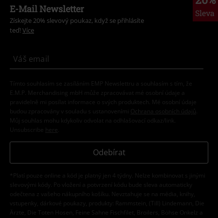
E-Mail Newsletter
Sleva
Získejte 20% slevový poukaz, když se přihlásíte
teď!
Více
Tímto souhlasím se zasíláním EMP Newslettru a souhlasím s tím, že
E.M.P. Merchandising mbH může zpracovávat mé osobní údaje a
pravidelně mi posílat informace o svých produktech. Mé osobní údaje
budou zpracovány v souladu s ustanoveními
Ochrana osobních údajů
.
Můj souhlas mohu kdykoliv odvolat na odhlašovací odkaz/link.
Unsubscribe
here
.
Odebírat
*Platí pouze online a kód je platný jen 4 týdny. Nelze kombinovat s jinými
slevovými kódy. Po vložení a potvrzení kódu bude sleva automaticky
odečtena z vašeho nákupního košíku. Nevztahuje se na média, knihy,
vstupenky, dárkové poukazy, produkty: Rammstein, (Till) Lindemann, Die
Ärzte, Die Toten Hosen, Feine Sahne Fischfilet, Broilers, Böhse Onkelz a