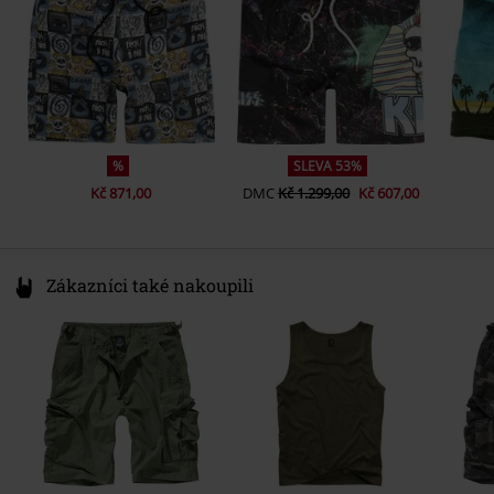
Pohlaví
info@license-factory.biz
Muži
%
SLEVA 53%
Kč 871,00
DMC
Kč 1.299,00
Kč 607,00
Zákazníci také nakoupili