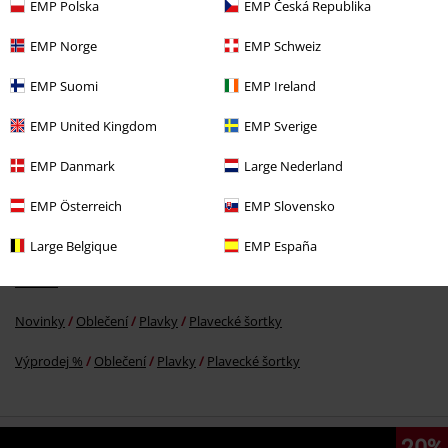
EMP Polska
EMP Česká Republika
EMP Norge
EMP Schweiz
%
EMP Suomi
EMP Ireland
Kč 871,00
EMP United Kingdom
EMP Sverige
EMP Danmark
Large Nederland
More categories. More options.
Oblečení & doplňky
Kalhoty
EMP Österreich
EMP Slovensko
Oblečení & doplňky
Plavky
Large Belgique
EMP España
Zábava
Novinky
Oblečení
Plavky
Plavecké šortky
Výprodej %
Oblečení
Plavky
Plavecké šortky
20%