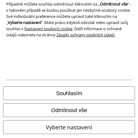
Případně můžete souhlas odmítnout kliknutím na „
Odmítnout vše
“ -
Podmínky
v takovém případě se budou používat jen nezbytné soubory cookie.
Své individuální preference můžete upravit také kliknutím na
Prohlášení
„
Vyberte nastavení
“. Máte právo kdykoli odvolat nebo upravit svůj
souhlas v
Nastavení souborů cookie
. Další informace o ochraně
Ochrana osobních údajů
údajů naleznete na stránce
Zásady ochrany osobních údajů
.
Likvidace odpadu a ochrana životního prostředí
Prohlášení o shodě
Informace o přístupnosti
Nastavení souborů cookie
Souhlasím
Odstoupení od smlouvy
Odmítnout vše
Všechny ceny jsou včetně DPH, bez
poštovného a balného
© 1986-2026 EMP Merchandising
Vyberte nastavení