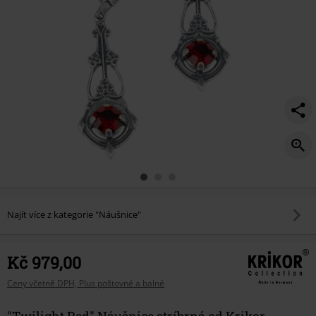
Najít více z kategorie "Náušnice"
Kč 979,00
Ceny včetně DPH, Plus poštovné a balné
"Twilight Red" Náušnice stríbrná od Krikor