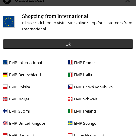
Podělte se o váš názor "Twilight Red".
Shopping from International
Please click here to visit EMP Online Shop for customers from
Napsat hodnocení
International
Ok
EMP International
EMP France
EMP Deutschland
EMP Italia
EMP Polska
EMP Česká Republika
EMP Norge
EMP Schweiz
More categories. More options.
EMP Suomi
EMP Ireland
Doplňky
Šperky do uší
Šperky do uší
Náušnice
EMP United Kingdom
EMP Sverige
Doplňky
Šperky do uší
Šperky ženy
EMP Danmark
Large Nederland