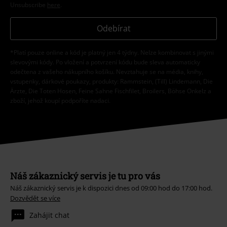
Unsubscribe
here
.
Odebírat
*Platí pouze online a kód je platný jen 4 týdny. Nelze kombinovat s jinými
slevovými kódy. Po vložení a potvrzení kódu bude sleva automaticky
odečtena z vašeho nákupního košíku. Nevztahuje se na média, knihy,
vstupenky, dárkové poukazy, produkty: Rammstein, (Till) Lindemann, Die
Ärzte, Die Toten Hosen, Feine Sahne Fischfilet, Broilers, Böhse Onkelz a
zboží, jehož koupí podpoříte nadaci.
Náš zákaznický servis je tu pro vás
Náš zákaznický servis je k dispozici dnes od 09:00 hod do 17:00 hod.
Dozvědět se více
Zahájit chat