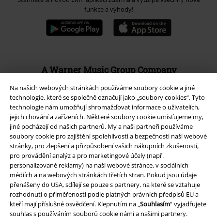
funkce a výhody!
A Warner Music Group Company
Na našich webových stránkách používáme soubory cookie a jiné
technologie, které se společně označují jako „soubory cookies“. Tyto
technologie nám umožňují shromažďovat informace o uživatelích,
jejich chování a zařízeních. Některé soubory cookie umísťujeme my,
jiné pocházejí od našich partnerů. My a naši partneři používáme
soubory cookie pro zajištění spolehlivosti a bezpečnosti naší webové
stránky, pro zlepšení a přizpůsobení vašich nákupních zkušeností,
pro provádění analýz a pro marketingové účely (např.
personalizované reklamy) na naší webové stránce, v sociálních
médiích a na webových stránkách třetích stran. Pokud jsou údaje
přenášeny do USA, sdílejí se pouze s partnery, na které se vztahuje
rozhodnutí o přiměřenosti podle platných právních předpisů EU a
kteří mají příslušné osvědčení. Klepnutím na „
Souhlasím
“ vyjadřujete
Právní informace
souhlas s používáním souborů cookie námi a našimi partnery.