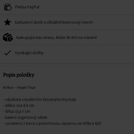
Platné do 8/9/26
Platba PayPal
Minimální hodnota objednávky 1.299 Kč.
Exkluzivní zboží a oficiálně licencovaý merch
Po zadání kódu v košíku, se sleva uplatní automaticky.
Nelze kombinovat s jinými akciovými kódy. Sleva se nevztahuje na: knihy,
Nakupujte bez stresu. Máte 30 dní na vrácení!
média, vstupenky, Rammstein, (Till) Lindemann, Böhse Onkelz, Broilers, Die
Ärzte, Die Toten Hosen, Metality, dárkové poukazy a položky, jejichž koupí
podpoříte nadaci.
Vynikající služby
Popis položky
Krikor - Heart Tear
- náušnice s kvalitními červenými krystaly
- délka: cca 4,5 cm
- šířka: cca 1 cm
- balení: organzový sáček
- vyrobeno z kovu s povrchovou úpravou ze stříbra 925