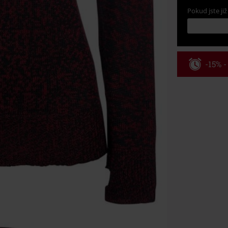
Pokud jste již
-15% 
Kód pou
Platné do 8/9/
Minimální hod
Po zadání kódu
Nelze kombinov
Rammstein, (Ti
dárkové poukaz