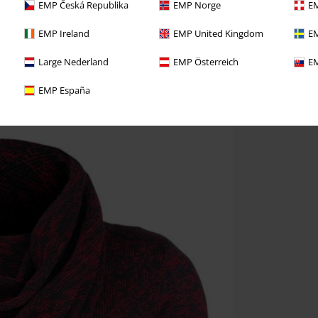
EMP Česká Republika
EMP Norge
EM
EMP Ireland
EMP United Kingdom
EM
Large Nederland
EMP Österreich
EM
EMP España