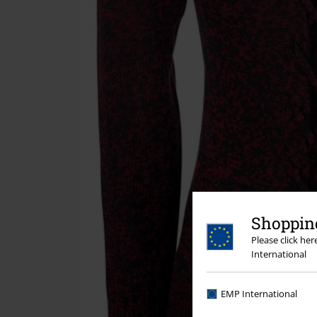
Shopping
Please click he
International
EMP International