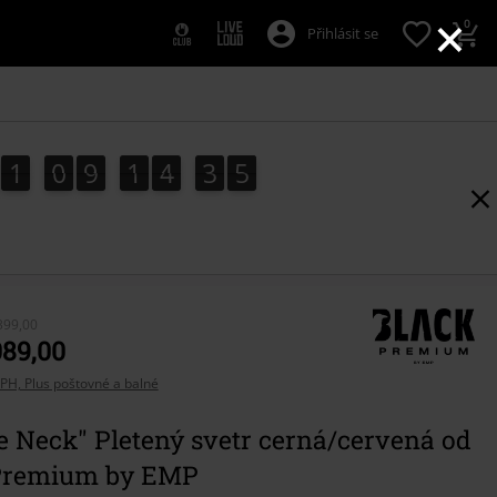
×
0
Přihlásit se
1
0
9
1
4
3
3
1
0
9
1
4
3
2
2
4
3
399,00
089,00
PH, Plus poštovné a balné
e Neck" Pletený svetr cerná/cervená od
Premium by EMP