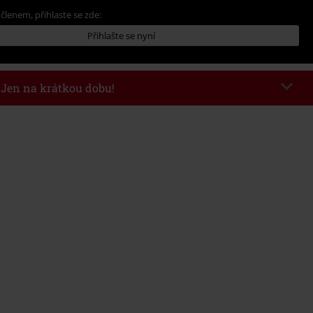
 členem, přihlaste se zde:
Přihlašte se nyní
- Jen na krátkou dobu!
kazu
WEEKEND
Kopírovat kód
26
nota objednávky 1.299 Kč.
 v košíku, se sleva uplatní automaticky.
at s jinými akciovými kódy. Sleva se nevztahuje na: knihy, média, vstupenky,
ll) Lindemann, Böhse Onkelz, Broilers, Die Ärzte, Die Toten Hosen, Metality,
y a položky, jejichž koupí podpoříte nadaci.