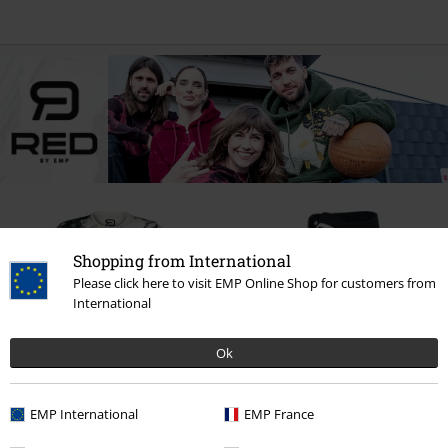
Shopping from International
Please click here to visit EMP Online Shop for customers from
International
Ok
SLEVA 61%
Kč 819,00
DMC
Od
Kč 899,00
DM
EMP International
EMP France
Kč 348,00
Od