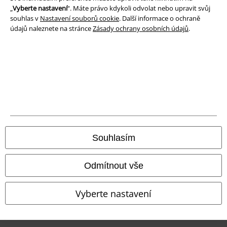
„
Vyberte nastavení
“. Máte právo kdykoli odvolat nebo upravit svůj
Likvidace odpadu a ochrana životního prostředí
souhlas v
Nastavení souborů cookie
. Další informace o ochraně
údajů naleznete na stránce
Zásady ochrany osobních údajů
.
Prohlášení o shodě
Informace o přístupnosti
Nastavení souborů cookie
Odstoupení od smlouvy
Všechny ceny jsou včetně DPH, bez
poštovného a balného
Souhlasím
© 1986-2026 EMP Merchandising
Odmítnout vše
Vyberte nastavení
Naše online obchody
EMP International