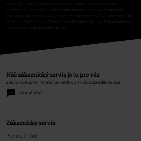
slevovými kódy. Po vložení a potvrzení kódu bude sleva automaticky
odečtena z vašeho nákupního košíku. Nevztahuje se na média, knihy,
vstupenky, dárkové poukazy, produkty: Rammstein, (Till) Lindemann, Die
Ärzte, Die Toten Hosen, Feine Sahne Fischfilet, Broilers, Böhse Onkelz a
zboží, jehož koupí podpoříte nadaci.
Náš zákaznický servis je tu pro vás
Znovu dostupné: Pondělí od 09:00 do 17:00.
Dozvědět se více
Zahájit chat
Zákaznícky servis
Pomoc / FAQ