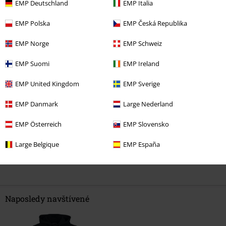
EMP Deutschland
EMP Italia
EMP Polska
EMP Česká Republika
0 Hodnocení
EMP Norge
EMP Schweiz
Podělte se o váš názor "Vesta s kapucí".
EMP Suomi
EMP Ireland
Napsat hodnocení
EMP United Kingdom
EMP Sverige
EMP Danmark
Large Nederland
EMP Österreich
EMP Slovensko
Large Belgique
EMP España
Naposledy navštívené