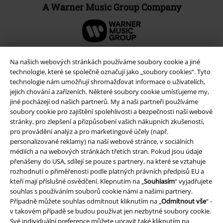
A Warner Music Group Company
Na našich webových stránkách používáme soubory cookie a jiné
technologie, které se společně označují jako „soubory cookies“. Tyto
technologie nám umožňují shromažďovat informace o uživatelích,
jejich chování a zařízeních. Některé soubory cookie umísťujeme my,
jiné pocházejí od našich partnerů. My a naši partneři používáme
soubory cookie pro zajištění spolehlivosti a bezpečnosti naší webové
stránky, pro zlepšení a přizpůsobení vašich nákupních zkušeností,
pro provádění analýz a pro marketingové účely (např.
personalizované reklamy) na naší webové stránce, v sociálních
Právní informace
médiích a na webových stránkách třetích stran. Pokud jsou údaje
přenášeny do USA, sdílejí se pouze s partnery, na které se vztahuje
Podmínky
rozhodnutí o přiměřenosti podle platných právních předpisů EU a
kteří mají příslušné osvědčení. Klepnutím na „
Souhlasím
“ vyjadřujete
souhlas s používáním souborů cookie námi a našimi partnery.
Prohlášení
Případně můžete souhlas odmítnout kliknutím na „
Odmítnout vše
“ -
v takovém případě se budou používat jen nezbytné soubory cookie.
Ochrana osobních údajů
Své individuální preference můžete upravit také kliknutím na