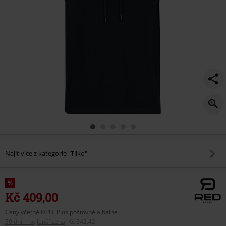
Najít více z kategorie "Tílko"
%
Kč 409,00
Ceny včetně DPH, Plus poštovné a balné
30 dní – nejlepší cena
:
Kč 342,42