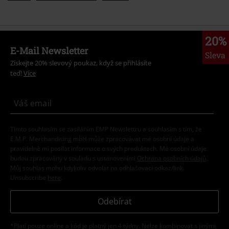
20%
E-Mail Newsletter
Sleva
Získejte 20% slevový poukaz, když se přihlásíte
teď!
Více
Tímto souhlasím se zasíláním EMP Newslettru a souhlasím s tím, že
E.M.P. Merchandising mbH může zpracovávat mé osobní údaje a
pravidelně mi posílat informace o svých produktech. Mé osobní údaje
budou zpracovány v souladu s ustanoveními
Ochrana osobních údajů
.
Můj souhlas mohu kdykoliv odvolat na odhlašovací odkaz/link.
Unsubscribe
here
.
Odebírat
*Platí pouze online a kód je platný jen 4 týdny. Nelze kombinovat s jinými