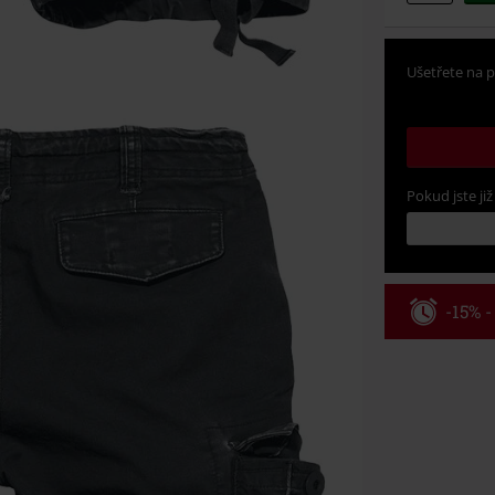
Ušetřete na p
Pokud jste již
-15% 
Kód pou
Platné do 8/9/
Minimální hod
Po zadání kódu
Nelze kombinov