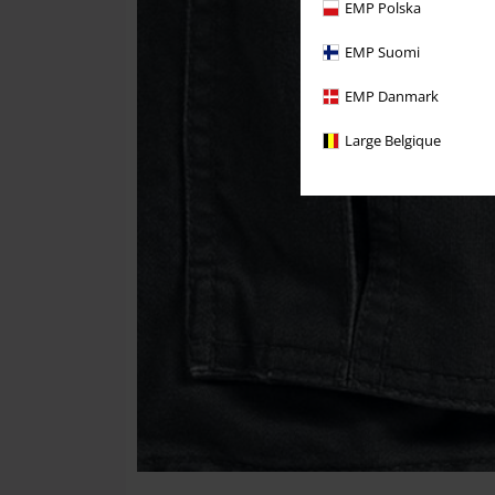
EMP Polska
EMP Suomi
EMP Danmark
Large Belgique