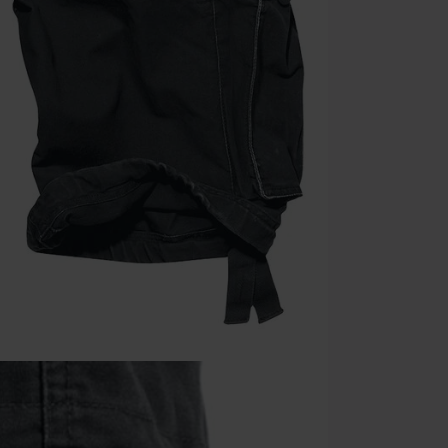
Rammstein, (Ti
dárkové poukaz