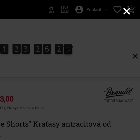
×
0
Přihlásit se
1
2
3
2
6
2
4
1
2
3
2
6
2
3
5
3
4
3,00
PH, Plus poštovné a balné
e Shorts" Kraťasy antracitová od
t