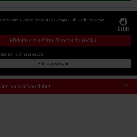
oštovném a vyzkoušejte si Backstage Club 30 dní zdarma:
Přidejte si zkušební členství do košíku
 členem, přihlaste se zde:
Přihlašte se nyní
- Jen na krátkou dobu!
kazu
WEEKEND
Kopírovat kód
26
nota objednávky 1.299 Kč.
 v košíku, se sleva uplatní automaticky.
at s jinými akciovými kódy. Sleva se nevztahuje na: knihy, média, vstupenky,