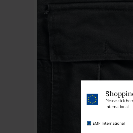
Shopping
Please click he
International
EMP International