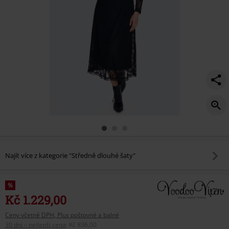
Najít více z kategorie "Středně dlouhé šaty"
%
Kč 1.229,00
Ceny včetně DPH, Plus poštovné a balné
30 dní – nejlepší cena
:
Kč 836,00