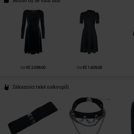
Mohlo by se vám líbit
Barva
černá
6361 KE Nuth
Netherlands
info@onedirectionclothing.com
Kč 2.039,00
Kč 1.629,00
Od
Od
Zákazníci také nakoupili