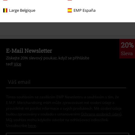
Témata
Gotika
Gotika Ženy
Large Belgique
EMP España
Témata
Rockové oblečení
Oblečení
Šaty
20%
E-Mail Newsletter
Sleva
Získejte 20% slevový poukaz, když se přihlásíte
teď!
Více
Tímto souhlasím se zasíláním EMP Newslettru a souhlasím s tím, že
E.M.P. Merchandising mbH může zpracovávat mé osobní údaje a
pravidelně mi posílat informace o svých produktech. Mé osobní údaje
budou zpracovány v souladu s ustanoveními
Ochrana osobních údajů
.
Můj souhlas mohu kdykoliv odvolat na odhlašovací odkaz/link.
Unsubscribe
here
.