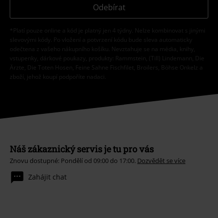
Odebírat
*Platí pouze online a kód je platný jen 4 týdny. Nelze kombinovat s jinými
slevovými kódy. Po vložení a potvrzení kódu bude sleva automaticky
odečtena z vašeho nákupního košíku. Nevztahuje se na média, knihy,
vstupenky, dárkové poukazy, produkty: Rammstein, (Till) Lindemann, Die
Ärzte, Die Toten Hosen, Feine Sahne Fischfilet, Broilers, Böhse Onkelz a
zboží, jehož koupí podpoříte nadaci.
Náš zákaznický servis je tu pro vás
Znovu dostupné: Pondělí od 09:00 do 17:00.
Dozvědět se více
Zahájit chat