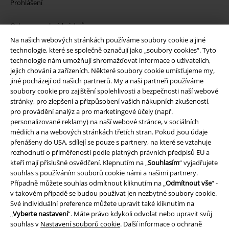
Prohlášení
Ochrana osobních údajů
Na našich webových stránkách používáme soubory cookie a jiné
Likvidace odpadu a ochrana životního prostředí
technologie, které se společně označují jako „soubory cookies“. Tyto
technologie nám umožňují shromažďovat informace o uživatelích,
jejich chování a zařízeních. Některé soubory cookie umísťujeme my,
Prohlášení o shodě
jiné pocházejí od našich partnerů. My a naši partneři používáme
soubory cookie pro zajištění spolehlivosti a bezpečnosti naší webové
Informace o přístupnosti
stránky, pro zlepšení a přizpůsobení vašich nákupních zkušeností,
pro provádění analýz a pro marketingové účely (např.
Nastavení souborů cookie
personalizované reklamy) na naší webové stránce, v sociálních
médiích a na webových stránkách třetích stran. Pokud jsou údaje
Odstoupení od smlouvy
přenášeny do USA, sdílejí se pouze s partnery, na které se vztahuje
rozhodnutí o přiměřenosti podle platných právních předpisů EU a
kteří mají příslušné osvědčení. Klepnutím na „
Souhlasím
“ vyjadřujete
Všechny ceny jsou včetně DPH, bez
poštovného a balného
souhlas s používáním souborů cookie námi a našimi partnery.
© 1986-2026 EMP Merchandising
Případně můžete souhlas odmítnout kliknutím na „
Odmítnout vše
“ -
v takovém případě se budou používat jen nezbytné soubory cookie.
Své individuální preference můžete upravit také kliknutím na
„
Vyberte nastavení
“. Máte právo kdykoli odvolat nebo upravit svůj
souhlas v
Nastavení souborů cookie
. Další informace o ochraně