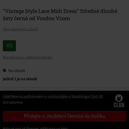
"Vintage Style Lace Midi Dress" Středně dlouhé
šaty černá od Voodoo Vixen
Více informací o zboží
Vyberte
XS
si
Rozměrová a velikostní tabulka
velikost
Na skladě
Jedině 2 je na skladě
Ušetřete na poštovném a vyzkoušejte si Backstage Club 30
dní zdarma:
Přidejte si zkušební členství do košíku
Pokud jste již členem, přihlaste se zde: