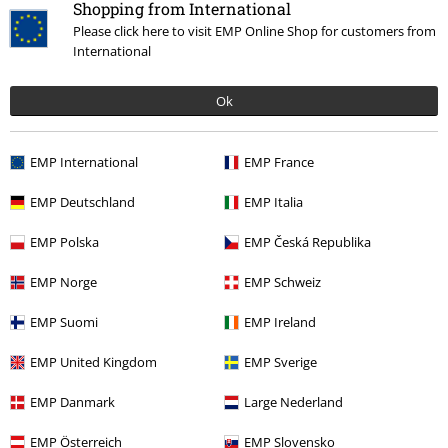
Shopping from International
Naposledy navštívené
Please click here to visit EMP Online Shop for customers from
International
Ok
EMP International
EMP France
EMP Deutschland
EMP Italia
%
Kč 1.229,00
EMP Polska
EMP Česká Republika
EMP Norge
EMP Schweiz
More categories. More options.
EMP Suomi
EMP Ireland
Oblečení & doplňky
One-Pieces
Šaty
EMP United Kingdom
EMP Sverige
Značky
Voodoo Vixen
Šaty
Středně dlouhé šaty
EMP Danmark
Large Nederland
Témata
Gotika
Oblečení
Šaty
EMP Österreich
EMP Slovensko