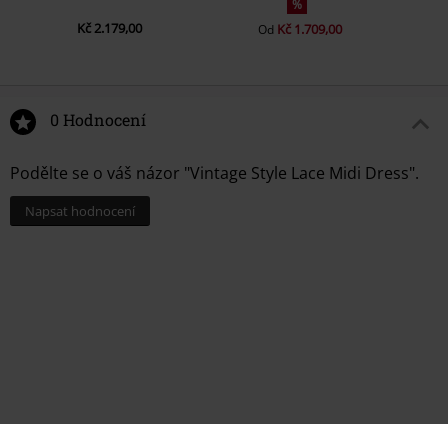
%
Kč 2.179,00
Kč 1.709,00
Od
0 Hodnocení
Podělte se o váš názor "Vintage Style Lace Midi Dress".
Napsat hodnocení