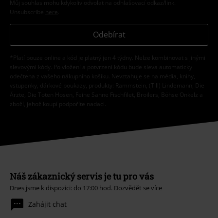
Můj souhlas mohu kdykoliv odvolat na odhlašovací odkaz/link.
Unsubscribe
here
.
Odebírat
*Platí pouze online a kód je platný jen 4 týdny. Nelze kombinovat s jinými
slevovými kódy. Po vložení a potvrzení kódu bude sleva automaticky
odečtena z vašeho nákupního košíku. Nevztahuje se na média, knihy,
vstupenky, dárkové poukazy, produkty: Rammstein, (Till) Lindemann, Die
Ärzte, Die Toten Hosen, Feine Sahne Fischfilet, Broilers, Böhse Onkelz a
zboží, jehož koupí podpoříte nadaci.
Náš zákaznický servis je tu pro vás
Dnes jsme k dispozici: do 17:00 hod.
Dozvědět se více
Zahájit chat