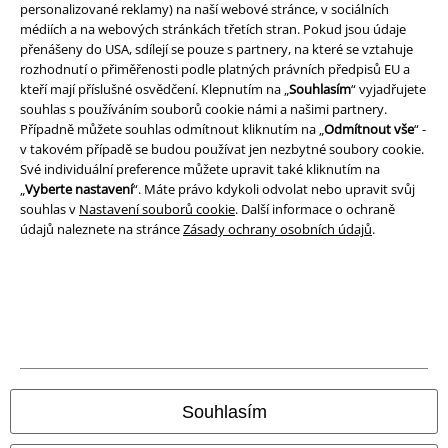
personalizované reklamy) na naší webové stránce, v sociálních
Podmínky
médiích a na webových stránkách třetích stran. Pokud jsou údaje
přenášeny do USA, sdílejí se pouze s partnery, na které se vztahuje
Prohlášení
rozhodnutí o přiměřenosti podle platných právních předpisů EU a
kteří mají příslušné osvědčení. Klepnutím na „
Souhlasím
“ vyjadřujete
Ochrana osobních údajů
souhlas s používáním souborů cookie námi a našimi partnery.
Případně můžete souhlas odmítnout kliknutím na „
Odmítnout vše
“ -
v takovém případě se budou používat jen nezbytné soubory cookie.
Likvidace odpadu a ochrana životního prostředí
Své individuální preference můžete upravit také kliknutím na
„
Vyberte nastavení
“. Máte právo kdykoli odvolat nebo upravit svůj
Prohlášení o shodě
souhlas v
Nastavení souborů cookie
. Další informace o ochraně
údajů naleznete na stránce
Zásady ochrany osobních údajů
.
Informace o přístupnosti
Nastavení souborů cookie
Odstoupení od smlouvy
Všechny ceny jsou včetně DPH, bez
poštovného a balného
© 1986-2026 EMP Merchandising
Souhlasím