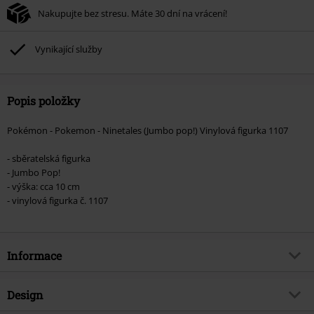
Nakupujte bez stresu. Máte 30 dní na vrácení!
Vynikající služby
Popis položky
Pokémon - Pokemon - Ninetales (Jumbo pop!) Vinylová figurka 1107
- sběratelská figurka
- Jumbo Pop!
- výška: cca 10 cm
- vinylová figurka č. 1107
Informace
Zboží č.
587038
Design
Název
Vinylová figurka č.1107 Ninetales