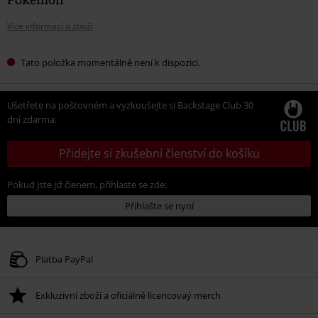
Více informací o zboží
Tato položka momentálně není k dispozici.
Ušetřete na poštovném a vyzkoušejte si Backstage Club 30
dní zdarma:
Přidejte si zkušební členství do košíku
Pokud jste již členem, přihlaste se zde:
Přihlašte se nyní
Platba PayPal
Exkluzivní zboží a oficiálně licencovaý merch