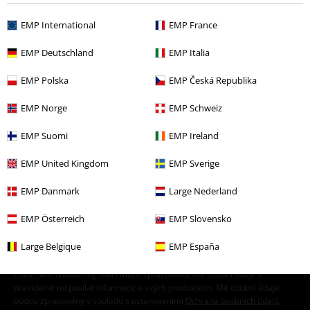
EMP International
EMP France
EMP Deutschland
EMP Italia
EMP Polska
EMP Česká Republika
EMP Norge
EMP Schweiz
EMP Suomi
EMP Ireland
20%
E-Mail Newsletter
Sleva
EMP United Kingdom
EMP Sverige
Získejte 20% slevový poukaz, když se přihlásíte
teď!
Více
EMP Danmark
Large Nederland
EMP Österreich
EMP Slovensko
Large Belgique
EMP España
Tímto souhlasím se zasíláním EMP Newslettru a souhlasím s tím, že
E.M.P. Merchandising mbH může zpracovávat mé osobní údaje a
pravidelně mi posílat informace o svých produktech. Mé osobní údaje
budou zpracovány v souladu s ustanoveními
Ochrana osobních údajů
.