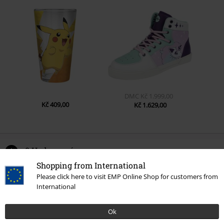
DMC
Kč 1.999,00
Kč 409,00
Kč 1.629,00
0 Hodnocení
Shopping from International
Podělte se o váš názor "Vinylová figurka č.1107
Please click here to visit EMP Online Shop for customers from
International
Ninetales".
Napsat hodnocení
Ok