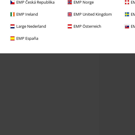
EMP Česká Republika
EMP Norge
EM
EMP Ireland
EMP United Kingdom
EM
Large Nederland
EMP Österreich
EM
EMP España