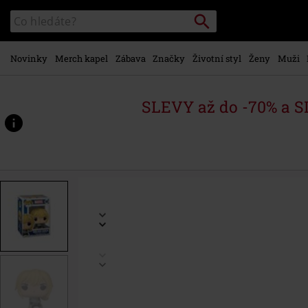
Přejít k
Vyhledávání
Katalog
hlavnímu
vyhledávání
obsahu
Novinky
Merch kapel
Zábava
Značky
Životní styl
Ženy
Muži
SLEVY až do -70% a 
https://www.emp-
shop.cz/p/vinylov%C3%A1-
figurka-
%C4%8D.1487-
wolver-
gwen/573478St.html