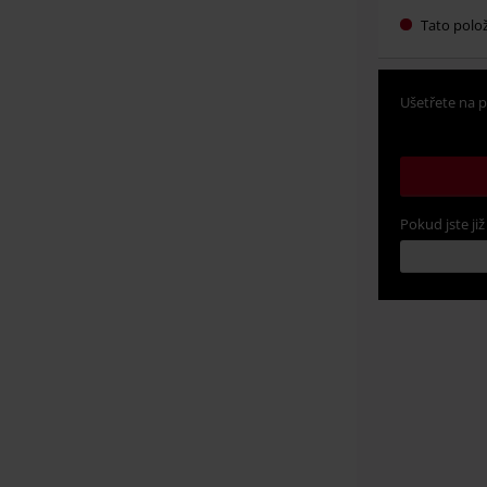
Tato polo
Ušetřete na p
Pokud jste již