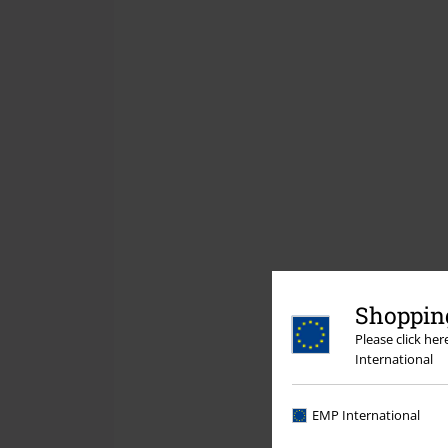
Shopping
Please click he
International
EMP International