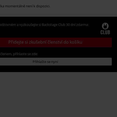
žka momentálně není k dispozici.
oštovném a vyzkoušejte si Backstage Club 30 dní zdarma:
Přidejte si zkušební členství do košíku
 členem, přihlaste se zde:
Přihlašte se nyní