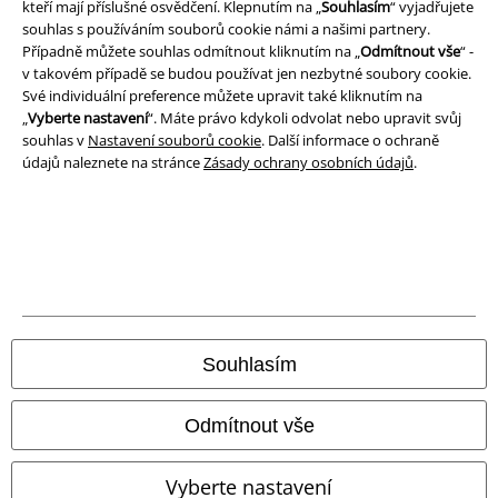
kteří mají příslušné osvědčení. Klepnutím na „
Souhlasím
“ vyjadřujete
Ochrana osobních údajů
souhlas s používáním souborů cookie námi a našimi partnery.
Případně můžete souhlas odmítnout kliknutím na „
Odmítnout vše
“ -
v takovém případě se budou používat jen nezbytné soubory cookie.
Likvidace odpadu a ochrana životního prostředí
Své individuální preference můžete upravit také kliknutím na
„
Vyberte nastavení
“. Máte právo kdykoli odvolat nebo upravit svůj
Prohlášení o shodě
souhlas v
Nastavení souborů cookie
. Další informace o ochraně
údajů naleznete na stránce
Zásady ochrany osobních údajů
.
Informace o přístupnosti
Nastavení souborů cookie
Odstoupení od smlouvy
Všechny ceny jsou včetně DPH, bez
poštovného a balného
© 1986-2026 EMP Merchandising
Souhlasím
Odmítnout vše
Naše online obchody
Vyberte nastavení