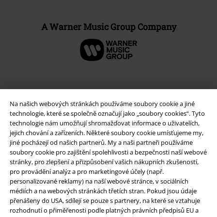
A Warner Music Group Company
Na našich webových stránkách používáme soubory cookie a jiné
technologie, které se společně označují jako „soubory cookies“. Tyto
technologie nám umožňují shromažďovat informace o uživatelích,
jejich chování a zařízeních. Některé soubory cookie umísťujeme my,
jiné pocházejí od našich partnerů. My a naši partneři používáme
soubory cookie pro zajištění spolehlivosti a bezpečnosti naší webové
stránky, pro zlepšení a přizpůsobení vašich nákupních zkušeností,
Právní informace
pro provádění analýz a pro marketingové účely (např.
personalizované reklamy) na naší webové stránce, v sociálních
Podmínky
médiích a na webových stránkách třetích stran. Pokud jsou údaje
přenášeny do USA, sdílejí se pouze s partnery, na které se vztahuje
Prohlášení
rozhodnutí o přiměřenosti podle platných právních předpisů EU a