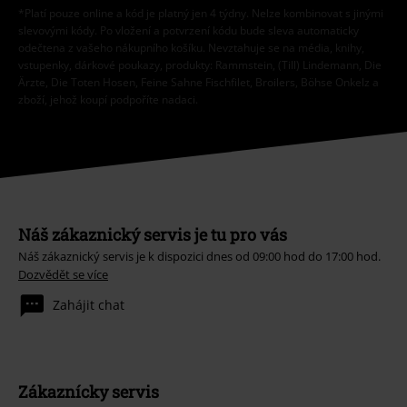
*Platí pouze online a kód je platný jen 4 týdny. Nelze kombinovat s jinými
slevovými kódy. Po vložení a potvrzení kódu bude sleva automaticky
odečtena z vašeho nákupního košíku. Nevztahuje se na média, knihy,
vstupenky, dárkové poukazy, produkty: Rammstein, (Till) Lindemann, Die
Ärzte, Die Toten Hosen, Feine Sahne Fischfilet, Broilers, Böhse Onkelz a
zboží, jehož koupí podpoříte nadaci.
Náš zákaznický servis je tu pro vás
Náš zákaznický servis je k dispozici dnes od 09:00 hod do 17:00 hod.
Dozvědět se více
Zahájit chat
Zákaznícky servis