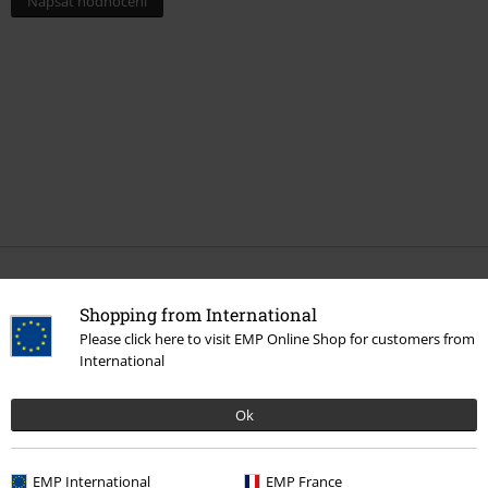
Napsat hodnocení
More categories. More options.
Shopping from International
Výprodej %
Zboží pro domácnost
Figurky
Funko Pop!
Please click here to visit EMP Online Shop for customers from
International
Filmy & seriály
Figurky
Ok
Filmy & seriály
Funko Pop!
Výprodej %
Filmy & seriály
EMP International
EMP France