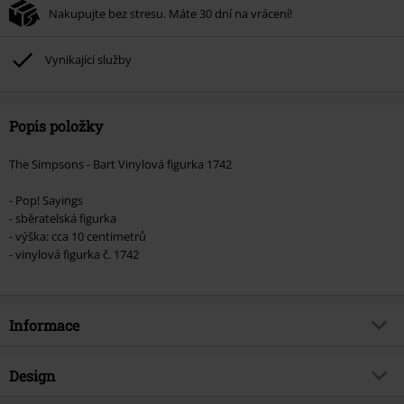
Nakupujte bez stresu. Máte 30 dní na vrácení!
Vynikající služby
Popis položky
The Simpsons - Bart Vinylová figurka 1742
- Pop! Sayings
- sběratelská figurka
- výška: cca 10 centimetrů
- vinylová figurka č. 1742
Informace
Zboží č.
580983
Design
Název
Vinylová figurka č.1742 Bart