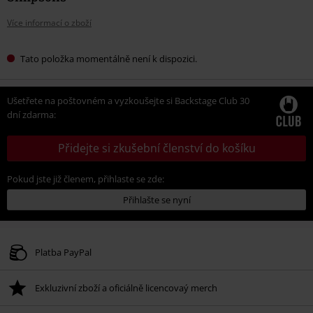
Více informací o zboží
Tato položka momentálně není k dispozici.
Ušetřete na poštovném a vyzkoušejte si Backstage Club 30
dní zdarma:
Přidejte si zkušební členství do košíku
Pokud jste již členem, přihlaste se zde:
Přihlašte se nyní
Platba PayPal
Exkluzivní zboží a oficiálně licencovaý merch